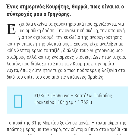
Ένας σημερινός Κουρήτης, θαρρώ, πως είναι κι ο
σύντροχός μου ο Γρηγόρης.
Έ
χει όλα εκείνα τα χαρακτηριστικά που χρειάζονται για
μια ομαδική δράση. Την αναλυτική σκέψη, την υπομονή
για τον σχεδιασμό, την ευελιξία της ανασυγκρότησης
και την επιμονή της υλοποίησης… Εκείνος είχε αναλάβει με
κάθε λεπτομέρεια το ταξίδι, διάλεξε τους νυχτερινούς μας
σταθμούς αλλά και τις ενδιάμεσες στάσεις. Δεν ήταν τυχαίο,
λοιπόν, που διάλεξε το Σπίτι των Κουρητών, την πρώτη
νύχτα, όπως ούτε ήταν τυχαίο πως πρόσφερε φιλοξενία στο
δικό του σπίτι του δυο από τις επόμενες βραδιές.
31/3/17 | Ρέθυμνο – Καστέλλι Πεδιάδας
Ηρακλείου | 104 χλμ / 1.762 μ
Το πρωί της 31ης Μαρτίου ξεκίνησε αργά… Η ταλαιπώρια της
πρώτης μέρας με τον καιρό, τον σύντομο ύπνο στο καράβι και