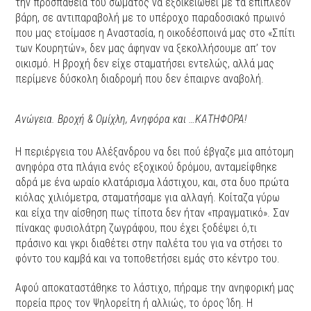
την προσπάθεια του σώματος να εξοικειωθεί με τα επιπλέον
βάρη, σε αντιπαραβολή με το υπέροχο παραδοσιακό πρωινό
που μας ετοίμασε η Αναστασία, η οικοδέσποινά μας στο «Σπίτι
των Κουρητών», δεν μας άφηναν να ξεκολλήσουμε απ’ τον
οικισμό. Η βροχή δεν είχε σταματήσει εντελώς, αλλά μας
περίμενε δύσκολη διαδρομή που δεν έπαιρνε αναβολή.
Ανώγεια. Βροχή & Ομίχλη, Ανηφόρα και …ΚΑΤΗΦΟΡΑ!
Η περιέργεια του Αλέξανδρου να δει πού έβγαζε μια απότομη
ανηφόρα στα πλάγια ενός εξοχικού δρόμου, ανταμείφθηκε
αδρά με ένα ωραίο κλατάρισμα λάστιχου, και, στα δυο πρώτα
κιόλας χιλιόμετρα, σταματήσαμε για αλλαγή. Κοίταζα γύρω
και είχα την αίσθηση πως τίποτα δεν ήταν «πραγματικό». Σαν
πίνακας φυσιολάτρη ζωγράφου, που έχει ξοδέψει ό,τι
πράσινο και γκρι διαθέτει στην παλέτα του για να στήσει το
φόντο του καμβά και να τοποθετήσει εμάς στο κέντρο του.
Αφού αποκαταστάθηκε το λάστιχο, πήραμε την ανηφορική μας
πορεία προς τον Ψηλορείτη ή αλλιώς, το όρος Ίδη. Η