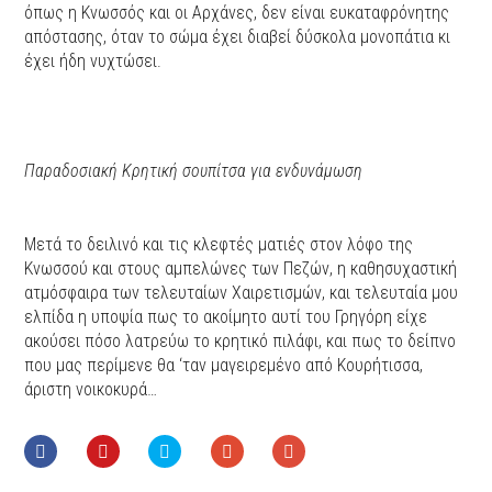
όπως η Κνωσσός και οι Αρχάνες, δεν είναι ευκαταφρόνητης
απόστασης, όταν το σώμα έχει διαβεί δύσκολα μονοπάτια κι
έχει ήδη νυχτώσει.
Παραδοσιακή Κρητική σουπίτσα για ενδυνάμωση
Μετά το δειλινό και τις κλεφτές ματιές στον λόφο της
Κνωσσού και στους αμπελώνες των Πεζών, η καθησυχαστική
ατμόσφαιρα των τελευταίων Χαιρετισμών, και τελευταία μου
ελπίδα η υποψία πως το ακοίμητο αυτί του Γρηγόρη είχε
ακούσει πόσο λατρεύω το κρητικό πιλάφι, και πως το δείπνο
που μας περίμενε θα ‘ταν μαγειρεμένο από Κουρήτισσα,
άριστη νοικοκυρά…