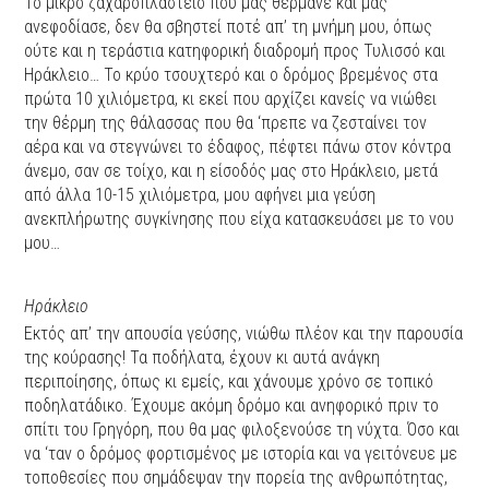
Το μικρό ζαχαροπλαστείο που μας θέρμανε και μας
ανεφοδίασε, δεν θα σβηστεί ποτέ απ’ τη μνήμη μου, όπως
ούτε και η τεράστια κατηφορική διαδρομή προς Τυλισσό και
Ηράκλειο… Το κρύο τσουχτερό και ο δρόμος βρεμένος στα
πρώτα 10 χιλιόμετρα, κι εκεί που αρχίζει κανείς να νιώθει
την θέρμη της θάλασσας που θα ‘πρεπε να ζεσταίνει τον
αέρα και να στεγνώνει το έδαφος, πέφτει πάνω στον κόντρα
άνεμο, σαν σε τοίχο, και η είσοδός μας στο Ηράκλειο, μετά
από άλλα 10-15 χιλιόμετρα, μου αφήνει μια γεύση
ανεκπλήρωτης συγκίνησης που είχα κατασκευάσει με το νου
μου…
Ηράκλειο
Εκτός απ’ την απουσία γεύσης, νιώθω πλέον και την παρουσία
της κούρασης! Τα ποδήλατα, έχουν κι αυτά ανάγκη
περιποίησης, όπως κι εμείς, και χάνουμε χρόνο σε τοπικό
ποδηλατάδικο. Έχουμε ακόμη δρόμο και ανηφορικό πριν το
σπίτι του Γρηγόρη, που θα μας φιλοξενούσε τη νύχτα. Όσο και
να ‘ταν ο δρόμος φορτισμένος με ιστορία και να γειτόνευε με
τοποθεσίες που σημάδεψαν την πορεία της ανθρωπότητας,