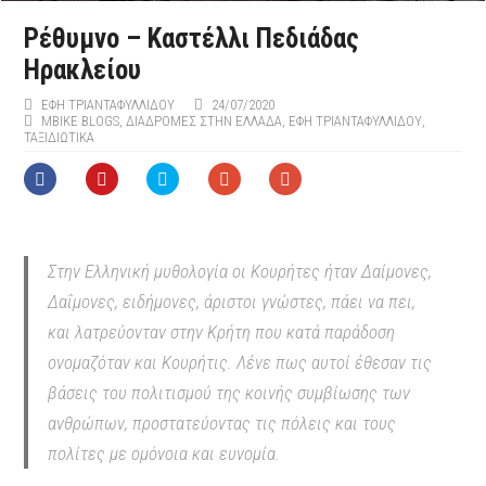
Ρέθυμνο – Καστέλλι Πεδιάδας
Ηρακλείου
ΈΦΗ ΤΡΙΑΝΤΑΦΥΛΛΊΔΟΥ
24/07/2020
MBIKE BLOGS
,
ΔΙΑΔΡΟΜΕΣ ΣΤΗΝ ΕΛΛΑΔΑ
,
ΈΦΗ ΤΡΙΑΝΤΑΦΥΛΛΊΔΟΥ
,
ΤΑΞΙΔΙΩΤΙΚΑ
Στην Ελληνική μυθολογία οι Κουρήτες ήταν Δαίμονες,
Δαΐμονες, ειδήμονες, άριστοι γνώστες, πάει να πει,
και λατρεύονταν στην Κρήτη που κατά παράδοση
ονομαζόταν και Κουρήτις. Λένε πως αυτοί έθεσαν τις
βάσεις του πολιτισμού της κοινής συμβίωσης των
ανθρώπων, προστατεύοντας τις πόλεις και τους
πολίτες με ομόνοια και ευνομία.