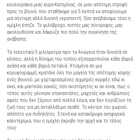
κουλουράκια μιας κυρα-Κατερίνας, σε μιαν απότομη στροφή
προς το βουνό, που σταθήκαμε για 5 λεπτά να αποφύγουμε
μια σύντομη αλλά δυνατή νεροποντή. Όσο ανεβαίναμε τόσο η
ομίχλη έπηζε. Το ψιλόβροχο, πιστός μας σύντροφος, μας
ακολουθούσε και δάκρυζε πιο πολύ την συγκίνηση της
ανάβασης.
Τα τελευταία 5 χιλιόμετρα πριν τα Ανώγεια ήταν δυνατά σε
κλίσεις, αλλά η δύναμη του τοπίου εξισορροπούσε κάθε βαριά
ανάσα και κάθε βαριά πεταλιά. Χτισμένα σε μια
κορυφογραμμή, κρατάνε όλη την μαγεία της απότομης κόψης
ενός βουνού, με χορταριασμένες αιχμηρές κορφές εδώ κι
εκεί, και μαντεύει κανείς, όσο ανιστόρητος κι αν είναι, πως ο
τόπος αυτός γέννησε επαναστάτες, μαχητές και ανθρώπους
αψείς που δεν ξέρουν από πολλά λόγια, και δεν λογιάζουν τη
ζωή τους για μη ανταλλάξιμο αγαθό. Το κέντρο του χωριού,
απάτητο για ποδηλάτες. Στενά και κατακόρυφα ανηφορικά
καλντερίμια, που η ομίχλη έκρυβε την αρχή και το τέλος
τους.