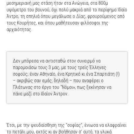
μεσημεριανή μας στάση ήταν στα Ανώγεια, στα 800μ
υψόμετρο του βουνού, όχι πολύ μακριά από το περίφημο Ιδαίο
Άντρο, τη σπηλιά όπου μεγάλωσε ο Δίας, φρουρούμενος από
τους Κουρήτες, και όπου μαθήτευσαν φιλόσοφοι της
αρχαιότητας.
Δεν μπόρεσα να αντισταθώ στον συνειρμό να
παρομοιάσω τους 3 μας, με τους τρείς Έλληνες
σοφούς, έναν Αθηναίο, ένα Κρητικό κι ένα Σπαρτιάτη (!)
– ακριβώς σαν εμάς, δηλαδή – που αναφέρει ο
Πλάτωνας στο έργο του “Νόμοι», πως ξεκίνησαν να
πάνε μαζί στο Ιδαίον Άντρον.
Έτσι, με την ψευδαίσθηση της “σοφίας”, ένιωσα να ελαφραίνει
το πετάλι μου, εκτός κι αν βοήθησαν σ’ αυτό, τα γλυκά