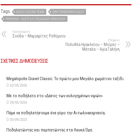
Tags
AGIOI CYCLING TEAM
ΈΦΗ ΤΡΙΑΝΤΑΦΥΛΛΊΔΟΥ
ΡΈΘΥΜΝΟ - ΚΑΣΤΈΛΛΙ ΠΕΔΙΆΔΑΣ ΗΡΑΚΛΕΊΟΥ
Προηγούμενη
Σούδα – Μαργαρίτες Ρεθύμνου
Επόμενη
Πολυθέα Ηρακλείου – Μοίρες –
Μάταλα – Αγία Γαλήνη
ΣΧΕΤΙΚΕΣ ΔΗΜΟΣΙΕΥΣΕΙΣ
Megalopolis Gravel Classic: Το πρώτο μου Μεγάλο χωμάτινο ταξίδι
02/05/2026
Με το ποδήλατο στο «Δάσος των ευλογημένων υψών»
29/05/2024
Πάμε να ποδηλατήσουμε ένα γύρο την Αιτωλοακαρνανία;
05/09/2023
Ποδηλατώντας και περπατώντας στα Λευκά Όρη