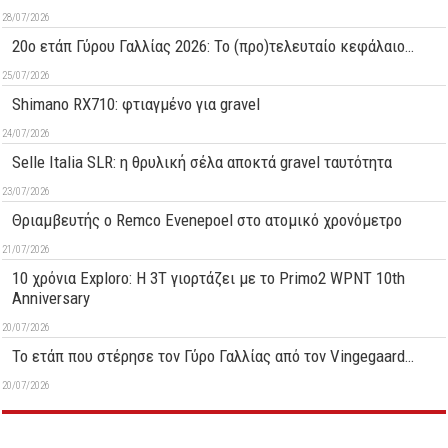
28/07/2026
20ο ετάπ Γύρου Γαλλίας 2026: Το (προ)τελευταίο κεφάλαιο…
25/07/2026
Shimano RX710: φτιαγμένο για gravel
24/07/2026
Selle Italia SLR: η θρυλική σέλα αποκτά gravel ταυτότητα
23/07/2026
Θριαμβευτής ο Remco Evenepoel στο ατομικό χρονόμετρο
21/07/2026
10 χρόνια Exploro: Η 3T γιορτάζει με το Primo2 WPNT 10th
Anniversary
20/07/2026
Το ετάπ που στέρησε τον Γύρο Γαλλίας από τον Vingegaard…
20/07/2026