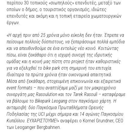
περίπου 30 τοπικούς «σιωπηλούς» επενδυτές, μεταξύ των
οποίων ο δήμος, ο τουριστικός οργανισμός, ιδιώτες
επενδυτές και ακόμη και η τοπική εταιρεία χωματουργικών
έργων.
«
Η αρχή πριν από 25 χρόνια μόνο εύκολη δεν ήταν. Έπρεπε να
πείσουμε πολλούς δύσπιστους, να ξεπεράσουμε πολλά εμπόδια
και να απευθυνθούμε σε ένα εντελώς νέο κοινό. Κοιτώντας
πίσω, είναι ξεκάθαρο ότι η ισχυρή συνοχή της ιδρυτικής
ομάδας και η κοινή μας πίστη στο project ήταν καθοριστικές
για να εξελιχθεί το bike park στη σημερινή του επιτυχία.
Ιδιαίτερα τα πρώτα χρόνια ήταν οικονομικά απαιτητικά.
Μέσα από ξεκάθαρη, στοχευμένη επικοινωνία και εξαιρετικά
event formats – που αναπτύξαμε μαζί με τον μακροχρόνιο
συνεργάτη μας Rasoulution και τον Tarek Rasouli – καταφέραμε
να βάλουμε το Bikepark Leogang στον παγκόσμιο χάρτη. Η
ανταμοιβή: δύο Παγκόσμια Πρωταθλήματα Ορεινής
Ποδηλασίας της UCI μέχρι σήμερα και 14 αγώνες Παγκοσμίου
Κυπέλλου. ΕΥΧΑΡΙΣΤΟΥΜΕ!
» αναφέρει ο Kornel Grundner, CEO
των Leoganger Bergbahnen.