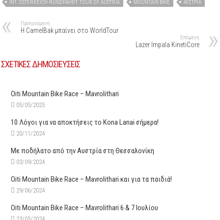
INT. OSTERREICH-RUNDFAHRT- TOUR OF AUSTRIA
MOUNTAIN BIKE
ΑΥΣΤΡΊΑ
Προηγούμενη
Η CamelBak μπαίνει στο WorldTour
Επόμενη
Lazer Impala KinetiCore
ΣΧΕΤΙΚΕΣ ΔΗΜΟΣΙΕΥΣΕΙΣ
Oiti Mountain Bike Race – Mavrolithari
05/05/2025
10 Λόγοι για να αποκτήσεις το Kona Lanai σήμερα!
20/11/2024
Με ποδήλατο από την Αυστρία στη Θεσσαλονίκη
03/09/2024
Oiti Mountain Bike Race – Mavrolithari και για τα παιδιά!
29/06/2024
Oiti Mountain Bike Race – Mavrolithari 6 & 7 Ιουλίου
23/05/2024