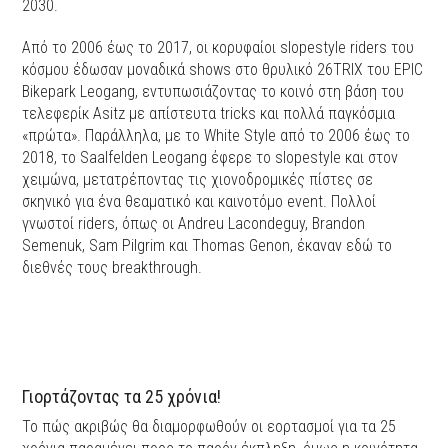
2030.
Από το 2006 έως το 2017, οι κορυφαίοι slopestyle riders του
κόσμου έδωσαν μοναδικά shows στο θρυλικό 26TRIX του EPIC
Bikepark Leogang, εντυπωσιάζοντας το κοινό στη βάση του
τελεφερίκ Asitz με απίστευτα tricks και πολλά παγκόσμια
«πρώτα». Παράλληλα, με το White Style από το 2006 έως το
2018, το Saalfelden Leogang έφερε το slopestyle και στον
χειμώνα, μετατρέποντας τις χιονοδρομικές πίστες σε
σκηνικό για ένα θεαματικό και καινοτόμο event. Πολλοί
γνωστοί riders, όπως οι Andreu Lacondeguy, Brandon
Semenuk, Sam Pilgrim και Thomas Genon, έκαναν εδώ το
διεθνές τους breakthrough.
Γιορτάζοντας τα 25 χρόνια!
Το πώς ακριβώς θα διαμορφωθούν οι εορτασμοί για τα 25