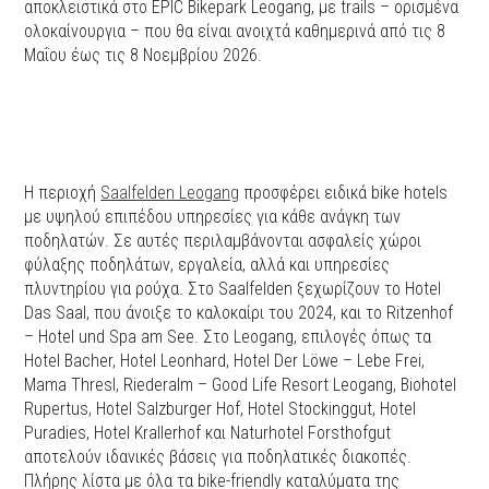
αποκλειστικά στο EPIC Bikepark Leogang, με trails – ορισμένα
ολοκαίνουργια – που θα είναι ανοιχτά καθημερινά από τις 8
Μαΐου έως τις 8 Νοεμβρίου 2026.
Η περιοχή
Saalfelden Leogang
προσφέρει ειδικά bike hotels
με υψηλού επιπέδου υπηρεσίες για κάθε ανάγκη των
ποδηλατών. Σε αυτές περιλαμβάνονται ασφαλείς χώροι
φύλαξης ποδηλάτων, εργαλεία, αλλά και υπηρεσίες
πλυντηρίου για ρούχα. Στο Saalfelden ξεχωρίζουν το Hotel
Das Saal, που άνοιξε το καλοκαίρι του 2024, και το Ritzenhof
– Hotel und Spa am See. Στο Leogang, επιλογές όπως τα
Hotel Bacher, Hotel Leonhard, Hotel Der Löwe – Lebe Frei,
Mama Thresl, Riederalm – Good Life Resort Leogang, Biohotel
Rupertus, Hotel Salzburger Hof, Hotel Stockinggut, Hotel
Puradies, Hotel Krallerhof και Naturhotel Forsthofgut
αποτελούν ιδανικές βάσεις για ποδηλατικές διακοπές.
Πλήρης λίστα με όλα τα bike-friendly καταλύματα της