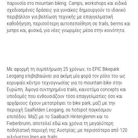
παρουσία στο mountain biking. Camps, workshops και ειδικά
σχεδιασμένες δράσεις για γυναίκες δημιουργούν το ιδανικό
περιβάλλον για βελτίωση τεχνικής με επαγγελματική
καθοδήγηση, περισσότερη αυτοπεποίθηση σε trails, berms και
jumps και, φυσικά, για νέες γνωριμίες μέσα στην κοινότητα.
Με αφορμή τη συμπλήρωση 25 χρόνων, το EPIC Bikepark
Leogang επιβεβαιώνει για ακόμη μία φορά τον ρόλο του ως
κορυφαίο κέντρο τεχνογνωσίας για το mountain bike στην
Ευρώπη. Άψογα συντηρημένα trails, καινοτόμα concepts και
υποδομές που ενθουσιάζουν τόσο επαγγελματίες όσο και
αρχάριους έχουν μετατρέψει το bike park, μαζί με την
περιοχή Saalfelden Leogang, σε hotspot παγκόσμιου
επιπέδου. Μαζί με το Saalbach Hinterglemm και το
Fieberbrunn, αποτελεί εδώ και χρόνια τη μεγαλύτερη
ποδηλατική περιοχή της Αυστρίας, με περισσότερα από 120
χιλιόμετρα lines και trails.