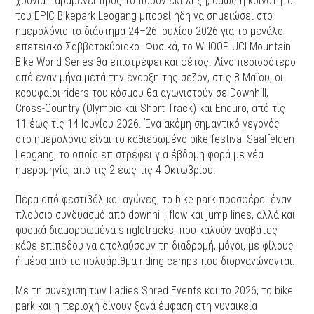
χρόνια παραμένει προς το παρόν έκπληξη, όμως η κοινότητα
του EPIC Bikepark Leogang μπορεί ήδη να σημειώσει στο
ημερολόγιο το διάστημα 24–26 Ιουλίου 2026 για το μεγάλο
επετειακό Σαββατοκύριακο. Φυσικά, το WHOOP UCI Mountain
Bike World Series θα επιστρέψει και φέτος. Λίγο περισσότερο
από έναν μήνα μετά την έναρξη της σεζόν, στις 8 Μαΐου, οι
κορυφαίοι riders του κόσμου θα αγωνιστούν σε Downhill,
Cross-Country (Olympic και Short Track) και Enduro, από τις
11 έως τις 14 Ιουνίου 2026. Ένα ακόμη σημαντικό γεγονός
στο ημερολόγιο είναι το καθιερωμένο bike festival Saalfelden
Leogang, το οποίο επιστρέφει για έβδομη φορά με νέα
ημερομηνία, από τις 2 έως τις 4 Οκτωβρίου.
Πέρα από φεστιβάλ και αγώνες, το bike park προσφέρει έναν
πλούσιο συνδυασμό από downhill, flow και jump lines, αλλά και
φυσικά διαμορφωμένα singletracks, που καλούν αναβάτες
κάθε επιπέδου να απολαύσουν τη διαδρομή, μόνοι, με φίλους
ή μέσα από τα πολυάριθμα riding camps που διοργανώνονται.
Με τη συνέχιση των Ladies Shred Events και το 2026, το bike
park και η περιοχή δίνουν ξανά έμφαση στη γυναικεία