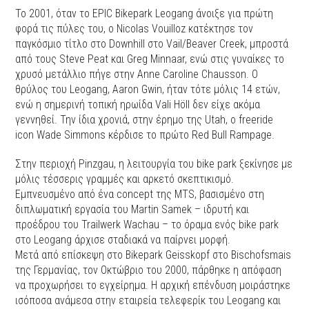
Το 2001, όταν το EPIC Bikepark Leogang άνοιξε για πρώτη
φορά τις πύλες του, ο Nicolas Vouilloz κατέκτησε τον
παγκόσμιο τίτλο στο Downhill στο Vail/Beaver Creek, μπροστά
από τους Steve Peat και Greg Minnaar, ενώ στις γυναίκες το
χρυσό μετάλλιο πήγε στην Anne Caroline Chausson. Ο
θρύλος του Leogang, Aaron Gwin, ήταν τότε μόλις 14 ετών,
ενώ η σημερινή τοπική ηρωίδα Vali Höll δεν είχε ακόμα
γεννηθεί. Την ίδια χρονιά, στην έρημο της Utah, ο freeride
icon Wade Simmons κέρδισε το πρώτο Red Bull Rampage.
Στην περιοχή Pinzgau, η λειτουργία του bike park ξεκίνησε με
μόλις τέσσερις γραμμές και αρκετό σκεπτικισμό.
Εμπνευσμένο από ένα concept της MTS, βασισμένο στη
διπλωματική εργασία του Martin Samek – ιδρυτή και
προέδρου του Trailwerk Wachau – το όραμα ενός bike park
στο Leogang άρχισε σταδιακά να παίρνει μορφή.
Μετά από επίσκεψη στο Bikepark Geisskopf στο Bischofsmais
της Γερμανίας, τον Οκτώβριο του 2000, πάρθηκε η απόφαση
να προχωρήσει το εγχείρημα. Η αρχική επένδυση μοιράστηκε
ισόποσα ανάμεσα στην εταιρεία τελεφερίκ του Leogang και