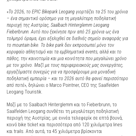
«
Το 2026, το EPIC Bikepark Leogang γιορτάζει τα 25 του χρόνια
– ένα σημαντικό ορόσημο για τη μεγαλύτερη ποδηλατική
περιοχή της Αυστρίας, Saalbach Hinterglemm Leogang
Fieberbrunn. Αυτό που ξεκίνησε πριν από 25 χρόνια ως ένα
τολμηρό όραμα, έχει εξελιχθεί σε διεθνές σημείο αναφοράς για
το mountain bike. Το bike park δεν εκπροσωπεί μόνο τον
κορυφαίο αθλητισμό και τα εμβληματικά events, αλλά και το
πάθος, την καινοτομία και μια κοινότητα που μεγαλώνει χρόνο
με τον χρόνο. Μαζί με τους περιφερειακούς μας συνεργάτες,
εργαζόμαστε συνεχώς για να προσφέρουμε μια μοναδική
ποδηλατική εμπειρία – και το 2026 αυτό θα φανεί περισσότερο
από ποτέ
», δηλώνει ο Marco Pointner, CEO της Saalfelden
Leogang Touristik.
Μαζί με το Saalbach Hinterglemm και το Fieberbrunn, το
Saalfelden Leogang συνθέτει τη μεγαλύτερη ποδηλατική
περιοχή της Αυστρίας, με εννέα τελεφερίκ σε επτά βουνά,
κοινό bike ticket και περισσότερα από 120 χιλιόμετρα lines
και trails. Από αυτά, τα 45 χιλιόμετρα βρίσκονται