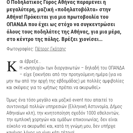
Ο Ποδηλατικός Γύρος Αθήνας παραμένει η
μεγαλύτερη, μαζική «ποδηλατοβόλτα» στην
Αθήνα! Πρόκειται για μια πρωτοβουλία του
ΟΠΑΝΔΑ που έχει ως στόχο να συγκεντρώσει
όλους τους ποδηλάτες της Αθήνας, για μια μέρα,
στο κέντρο της πόλης. Βρέξει χιονίσει…
Φωτογραφίες:
Πέτρος Γκότσης
K
αι έβρεξε…
Η «ανησυχία» των διοργανωτών – δηλαδή του ΟΠΑΝΔΑ
– είχε ξεκινήσει από την προηγούμενη ημέρα (για να
μην πω από την αρχή της εβδομάδας) με πολλές αμφιβολίες
και σκέψεις για το «μήπως πρέπει να ακυρωθεί;»
Όμως ένα τόσο μεγάλο και μαζικό event που απαιτεί το
συντονισμό πολλών υπηρεσιών (Ελληνική Αστυνομία, Δήμος
Αθηναίων κλπ), την κινητοποίηση σχεδόν 1000 εθελοντών,
την εμπλοκή χορηγών και ομάδων επικοινωνίας, δεν είναι
εύκολο να ακυρωθεί και, κατά τη γνώμη μου, δεν υπήρχε
κανένας λόγος να γίνει κάτι τέτοιο!