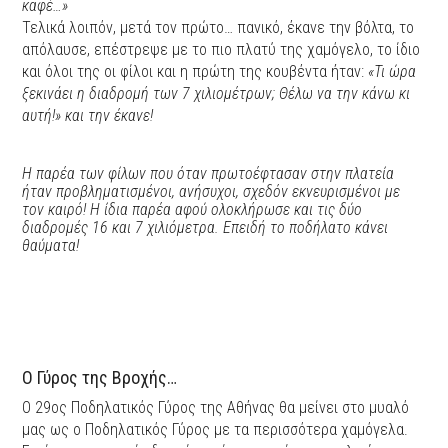
καφέ…»
Τελικά λοιπόν, μετά τον πρώτο… πανικό, έκανε την βόλτα, το
απόλαυσε, επέστρεψε με το πιο πλατύ της χαμόγελο, το ίδιο
και όλοι της οι φίλοι και η πρώτη της κουβέντα ήταν:
«Τι ώρα
ξεκινάει η διαδρομή των 7 χιλιομέτρων; Θέλω να την κάνω κι
αυτή!» και την έκανε!
H παρέα των φίλων που όταν πρωτοέφτασαν στην πλατεία
ήταν προβληματισμένοι, ανήσυχοι, σχεδόν εκνευρισμένοι με
τον καιρό! Η ίδια παρέα αφού ολοκλήρωσε και τις δύο
διαδρομές 16 και 7 χιλιόμετρα. Επειδή το ποδήλατο κάνει
θαύματα!
Ο Γύρος της Βροχής…
Ο 29ος Ποδηλατικός Γύρος της Αθήνας θα μείνει στο μυαλό
μας ως ο Ποδηλατικός Γύρος με τα περισσότερα χαμόγελα.