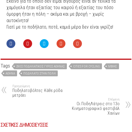
Εκείνο για το οποίο δεν είμαι σίγουρος είναι αν τελικά τα
χαμόγελα ήταν εξαιτίας του καιρού ή εξαιτίας του πόσο
όμορφη ήταν η πόλη – ακόμα και με βροχή – χωρίς
αυτοκίνητα!
Γιατί με το ποδήλατο, ποτέ, καμιά μέρα δεν είναι γκρίζα!
Tags
29ΟΣ ΠΟΔΗΛΑΤΙΚΌΣ ΓΎΡΟΣ ΑΘΉΝΑΣ
CITIES FOR CYCLING
MBIKE
ΑΘΉΝΑ
ΠΟΔΉΛΑΤΟ ΣΤΗΝ ΠΌΛΗ
Προηγούμενη
Ποδηλατοβόλτες: Κάθε ρόδα
μετράει
Επόμενη
Οι ΠοδηΛάτρεις στο 13o
Κινηματογραφικό φεστιβάλ
Χανίων
ΣΧΕΤΙΚΕΣ ΔΗΜΟΣΙΕΥΣΕΙΣ