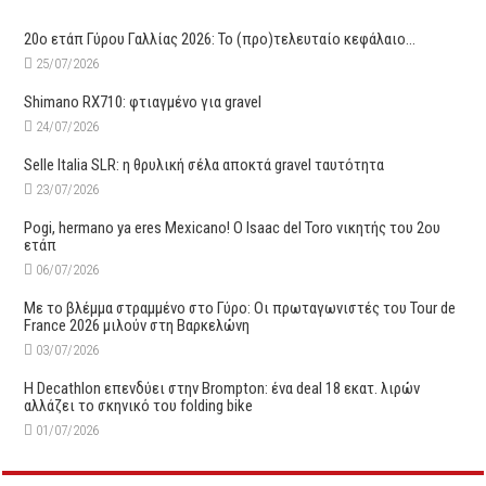
20ο ετάπ Γύρου Γαλλίας 2026: Το (προ)τελευταίο κεφάλαιο…
25/07/2026
Shimano RX710: φτιαγμένο για gravel
24/07/2026
Selle Italia SLR: η θρυλική σέλα αποκτά gravel ταυτότητα
23/07/2026
Pogi, hermano ya eres Mexicano! Ο Ιsaac del Toro νικητής του 2ου
ετάπ
06/07/2026
Με το βλέμμα στραμμένο στο Γύρο: Οι πρωταγωνιστές του Tour de
France 2026 μιλούν στη Βαρκελώνη
03/07/2026
Η Decathlon επενδύει στην Brompton: ένα deal 18 εκατ. λιρών
αλλάζει το σκηνικό του folding bike
01/07/2026