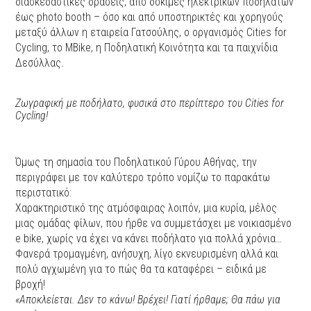
διασκεδαστικές δράσεις, από δοκιμές ηλεκτρικών ποδηλάτων
έως photo booth – όσο και από υποστηρικτές και χορηγούς
μεταξύ άλλων η εταιρεία Γατσούλης, ο οργανισμός Cities for
Cycling, το MBike, η Ποδηλατική Κοινότητα και τα παιχνίδια
Δεσύλλας.
Ζωγραφική με ποδήλατο, φυσικά στο περίπτερο του Cities for
Cycling!
Όμως τη σημασία του Ποδηλατικού Γύρου Αθήνας, την
περιγράφει με τον καλύτερο τρόπο νομίζω το παρακάτω
περιστατικό:
Χαρακτηριστικό της ατμόσφαιρας λοιπόν, μια κυρία, μέλος
μιας ομάδας φίλων, που ήρθε να συμμετάσχει με νοικιασμένο
e bike, χωρίς να έχει να κάνει ποδήλατο για πολλά χρόνια…
Φανερά τρομαγμένη, ανήσυχη, λίγο εκνευρισμένη αλλά και
πολύ αγχωμένη για το πώς θα τα καταφέρει – ειδικά με
βροχή!
«Αποκλείεται. Δεν το κάνω! Βρέχει! Γιατί ήρθαμε; Θα πάω για