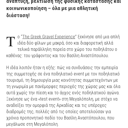
ανάπτυξη, βελτίωση της φυσικής κατάστασης και
κοινωνικοποίηση – όλα με μια αθλητική
διάσταση!
Τ
ο “
The Greek Gravel Experience
” ξεκίνησε από μια απλή
ιδέα δύο φίλων με μακρά, όσο και διαφορετική αλλά
τελικά παράλληλη πορεία στο χώρο του ποδηλάτου ο
καθένας: του γράφοντος και του Βασίλη Αναστόπουλου.
Η ιδέα λοιπόν ήταν η εξής: πώς να συνδυάσεις την εμπειρία
της συμμετοχής σε ένα ποδηλατικό event με τον ποδηλατικό
τουρισμό, τη δημιουργία μιας κοινότητας συμμετεχόντων με
τη γνωριμία με πανέμορφες περιοχές της χώρας μας και όλα
αυτά χωρίς την πίεση και το άγχος ενός ποδηλατικού αγώνα.
Ξεκίνησε ως ένα «test event» στη Μεγαλόπολη, με στόχο να
αναδείξει την ομορφιά της Αρκαδίας και τις υπέροχες
διαδρομές της, πολλές από τις οποίες αποτελούσαν για
χρόνια προπονητικό πεδίο του Βασίλη Αναστόπουλου, που
μεγάλωσε στη Μεγαλόπολη.