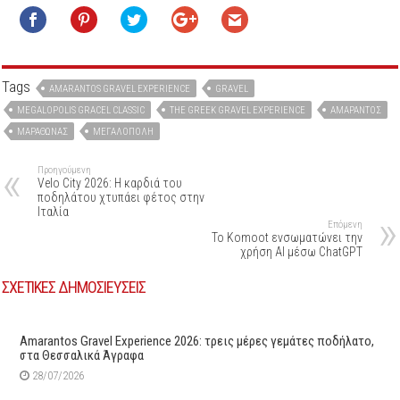
Tags
AMARANTOS GRAVEL EXPERIENCE
GRAVEL
MEGALOPOLIS GRACEL CLASSIC
THE GREEK GRAVEL EXPERIENCE
ΑΜΆΡΑΝΤΟΣ
ΜΑΡΑΘΏΝΑΣ
ΜΕΓΑΛΌΠΟΛΗ
Προηγούμενη
Velo City 2026: Η καρδιά του
ποδηλάτου χτυπάει φέτος στην
Ιταλία
Επόμενη
Το Komoot ενσωματώνει την
χρήση AI μέσω ChatGPT
ΣΧΕΤΙΚΕΣ ΔΗΜΟΣΙΕΥΣΕΙΣ
Amarantos Gravel Experience 2026: τρεις μέρες γεμάτες ποδήλατο,
στα Θεσσαλικά Άγραφα
28/07/2026