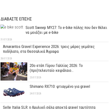
ΔΙΑΒΑΣΤΕ ΕΠΙΣΗΣ
Scott Sweep MY27: Το e-bike πόλης που δεν θέλει
να μοιάζει με e-bike
31/07/2026
Amarantos Gravel Experience 2026: τρεις μέρες γεμάτες
ποδήλατο, στα Θεσσαλικά Άγραφα
28/07/2026
20ο ετάπ Γύρου Γαλλίας 2026: Το
(προ)τελευταίο κεφάλαιο…
25/07/2026
Shimano RX710: φτιαγμένο για gravel
24/07/2026
Selle Italia SLR: η θρυλική σέλα αποκτά gravel ταυτότητα