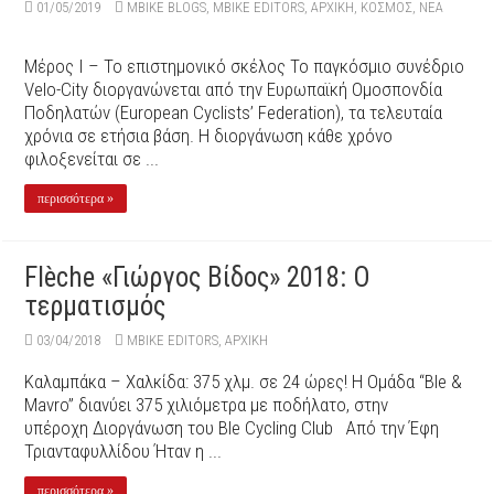
01/05/2019
MBIKE BLOGS
,
MBIKE EDITORS
,
ΑΡΧΙΚΉ
,
ΚΟΣΜΟΣ
,
ΝΕΑ
Μέρος Ι – Το επιστημονικό σκέλος Το παγκόσμιο συνέδριο
Velo-City διοργανώνεται από την Ευρωπαϊκή Ομοσπονδία
Ποδηλατών (European Cyclists’ Federation), τα τελευταία
χρόνια σε ετήσια βάση. Η διοργάνωση κάθε χρόνο
φιλοξενείται σε ...
περισσότερα »
Flèche «Γιώργος Βίδος» 2018: Ο
τερματισμός
03/04/2018
MBIKE EDITORS
,
ΑΡΧΙΚΉ
Καλαμπάκα – Χαλκίδα: 375 χλμ. σε 24 ώρες! Η Ομάδα “Ble &
Mavro” διανύει 375 χιλιόμετρα με ποδήλατο, στην
υπέροχη Διοργάνωση του Ble Cycling Club Από την Έφη
Τριανταφυλλίδου Ήταν η ...
περισσότερα »