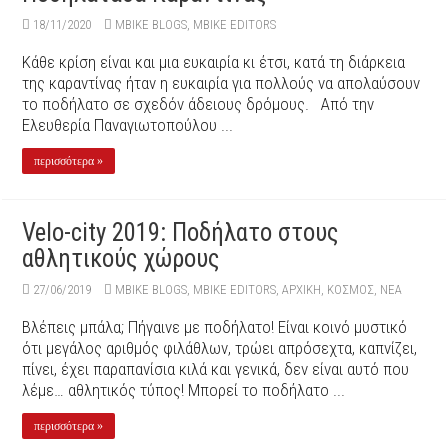
18/11/2020
MBIKE BLOGS
,
MBIKE EDITORS
Κάθε κρίση είναι και μια ευκαιρία κι έτσι, κατά τη διάρκεια
της καραντίνας ήταν η ευκαιρία για πολλούς να απολαύσουν
το ποδήλατο σε σχεδόν άδειους δρόμους. Από την
Ελευθερία Παναγιωτοπούλου ...
περισσότερα »
Velo-city 2019: Ποδήλατο στους
αθλητικούς χώρους
27/06/2019
MBIKE BLOGS
,
MBIKE EDITORS
,
ΑΡΧΙΚΉ
,
ΚΟΣΜΟΣ
,
ΝΕΑ
Βλέπεις μπάλα; Πήγαινε με ποδήλατο! Είναι κοινό μυστικό
ότι μεγάλος αριθμός φιλάθλων, τρώει απρόσεχτα, καπνίζει,
πίνει, έχει παραπανίσια κιλά και γενικά, δεν είναι αυτό που
λέμε… αθλητικός τύπος! Μπορεί το ποδήλατο ...
περισσότερα »