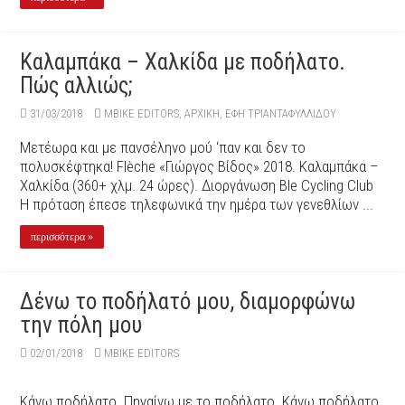
Καλαμπάκα – Χαλκίδα με ποδήλατο.
Πώς αλλιώς;
31/03/2018
MBIKE EDITORS
,
ΑΡΧΙΚΉ
,
ΈΦΗ ΤΡΙΑΝΤΑΦΥΛΛΊΔΟΥ
Μετέωρα και με πανσέληνο μού ‘παν και δεν το
πολυσκέφτηκα! Flèche «Γιώργος Βίδος» 2018. Καλαμπάκα –
Χαλκίδα (360+ χλμ. 24 ώρες). Διοργάνωση Ble Cycling Club
Η πρόταση έπεσε τηλεφωνικά την ημέρα των γενεθλίων ...
περισσότερα »
Δένω το ποδήλατό μου, διαμορφώνω
την πόλη μου
02/01/2018
MBIKE EDITORS
Κάνω ποδήλατο. Πηγαίνω με το ποδήλατο. Κάνω ποδήλατο.