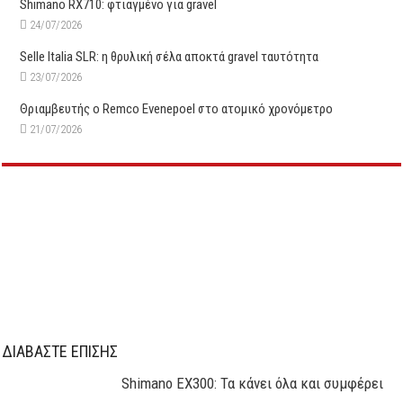
Shimano RX710: φτιαγμένο για gravel
24/07/2026
Selle Italia SLR: η θρυλική σέλα αποκτά gravel ταυτότητα
23/07/2026
Θριαμβευτής ο Remco Evenepoel στο ατομικό χρονόμετρο
21/07/2026
ΔΙΑΒΑΣΤΕ ΕΠΙΣΗΣ
Shimano EX300: Τα κάνει όλα και συμφέρει