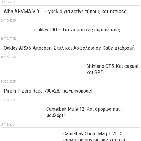
30/05/2026
Alba ANVMA V.0.1 – γυαλιά για active τύπους και τύπισες
24/10/2025
Oakley DRT5: Για χωμάτινες περιπέτειες
10/07/2025
Oakley ARO5: Απόδοση, Στυλ και Ασφάλεια σε Κάθε Διαδρομή
16/06/2025
Shimano CT5: Και casual
και SPD
15/02/2025
Pirelli P Zero Race 700×28: Για γρήγορους!
04/12/2024
Camelbak Mule 12: Kαι όμορφο και…
μουλάρι!
29/11/2024
Camelbak Chute Mag 1.2L: Ο
απόλυτος σύντροφος και στις