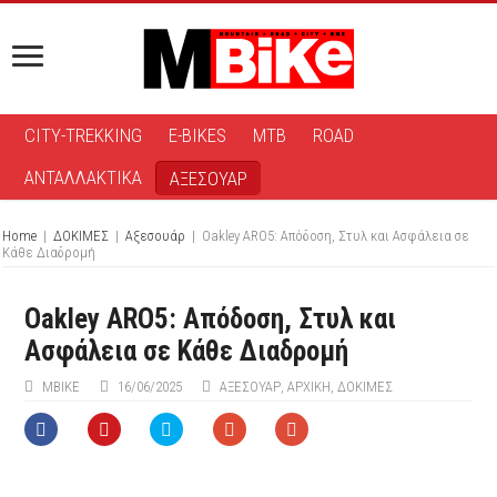
CITY-TREKKING
E-BIKES
MTB
ROAD
ΑΝΤΑΛΛΑΚΤΙΚΑ
ΑΞΕΣΟΥΑΡ
Home
|
ΔΟΚΙΜΕΣ
|
Αξεσουάρ
|
Oakley ARO5: Απόδοση, Στυλ και Ασφάλεια σε
Κάθε Διαδρομή
Oakley ARO5: Απόδοση, Στυλ και
Ασφάλεια σε Κάθε Διαδρομή
ΜΒIKE
16/06/2025
ΑΞΕΣΟΥΆΡ
,
ΑΡΧΙΚΉ
,
ΔΟΚΙΜΕΣ