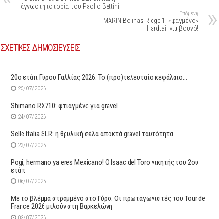
άγνωστη ιστορία του Paollo Bettini
Επόμενη
MARIN Bolinas Ridge 1: «ψαγμένο»
Hardtail για βουνό!
ΣΧΕΤΙΚΕΣ ΔΗΜΟΣΙΕΥΣΕΙΣ
20ο ετάπ Γύρου Γαλλίας 2026: Το (προ)τελευταίο κεφάλαιο…
25/07/2026
Shimano RX710: φτιαγμένο για gravel
24/07/2026
Selle Italia SLR: η θρυλική σέλα αποκτά gravel ταυτότητα
23/07/2026
Pogi, hermano ya eres Mexicano! Ο Ιsaac del Toro νικητής του 2ου
ετάπ
06/07/2026
Με το βλέμμα στραμμένο στο Γύρο: Οι πρωταγωνιστές του Tour de
France 2026 μιλούν στη Βαρκελώνη
03/07/2026