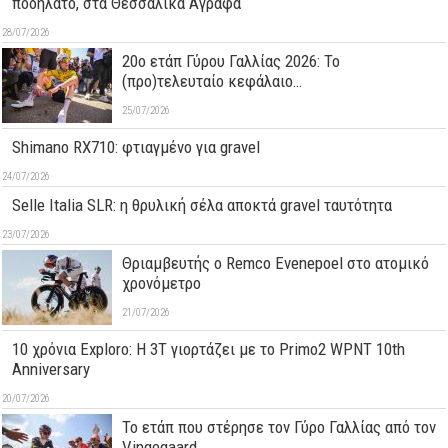
ποδήλατο, στα Θεσσαλικά Άγραφα
28/07/2026
20ο ετάπ Γύρου Γαλλίας 2026: Το
(προ)τελευταίο κεφάλαιο…
25/07/2026
Shimano RX710: φτιαγμένο για gravel
24/07/2026
Selle Italia SLR: η θρυλική σέλα αποκτά gravel ταυτότητα
23/07/2026
Θριαμβευτής ο Remco Evenepoel στο ατομικό
χρονόμετρο
21/07/2026
10 χρόνια Exploro: Η 3T γιορτάζει με το Primo2 WPNT 10th
Anniversary
20/07/2026
Το ετάπ που στέρησε τον Γύρο Γαλλίας από τον
Vingegaard…