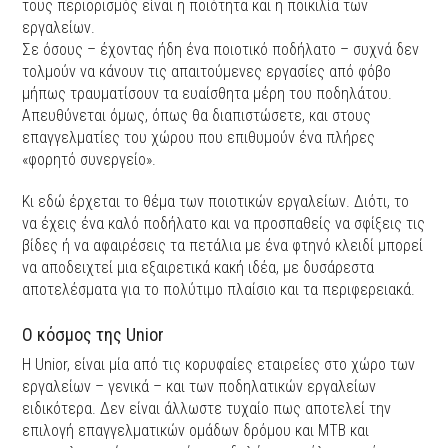
τους περιορισμός είναι η ποιότητα και η ποικιλία των
εργαλείων.
Σε όσους – έχοντας ήδη ένα ποιοτικό ποδήλατο – συχνά δεν
τολμούν να κάνουν τις απαιτούμενες εργασίες από φόβο
μήπως τραυματίσουν τα ευαίσθητα μέρη του ποδηλάτου.
Απευθύνεται όμως, όπως θα διαπιστώσετε, και στους
επαγγελματίες του χώρου που επιθυμούν ένα πλήρες
«φορητό συνεργείο».
Κι εδώ έρχεται το θέμα των ποιοτικών εργαλείων. Διότι, το
να έχεις ένα καλό ποδήλατο και να προσπαθείς να σφίξεις τις
βίδες ή να αφαιρέσεις τα πετάλια με ένα φτηνό κλειδί μπορεί
να αποδειχτεί μια εξαιρετικά κακή ιδέα, με δυσάρεστα
αποτελέσματα για το πολύτιμο πλαίσιο και τα περιφερειακά.
Ο κόσμος της Unior
Η Unior, είναι μία από τις κορυφαίες εταιρείες στο χώρο των
εργαλείων – γενικά – και των ποδηλατικών εργαλείων
ειδικότερα. Δεν είναι άλλωστε τυχαίο πως αποτελεί την
επιλογή επαγγελματικών ομάδων δρόμου και ΜΤΒ και