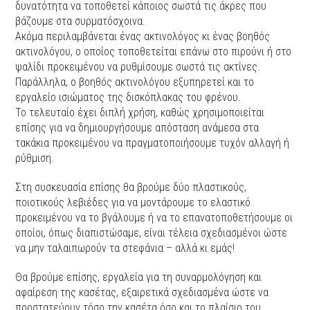
δυνατότητα να τοποθετεί κάποιος σωστά τις άκρες που
βάζουμε στα συρματόσχοινα.
Ακόμα περιλαμβάνεται ένας ακτινολόγος κι ένας βοηθός
ακτινολόγου, ο οποίος τοποθετείται επάνω στο πιρούνι ή στο
ψαλίδι προκειμένου να ρυθμίσουμε σωστά τις ακτίνες.
Παράλληλα, ο βοηθός ακτινολόγου εξυπηρετεί και το
εργαλείο ισιώματος της δισκόπλακας του φρένου.
Το τελευταίο έχει διπλή χρήση, καθώς χρησιμοποιείται
επίσης για να δημιουργήσουμε απόσταση ανάμεσα στα
τακάκια προκειμένου να πραγματοποιήσουμε τυχόν αλλαγή ή
ρύθμιση.
Στη συσκευασία επίσης θα βρούμε δύο πλαστικούς,
ποιοτικούς λεβιέδες για να μοντάρουμε το ελαστικό
προκειμένου να το βγάλουμε ή να το επανατοποθετήσουμε οι
οποίοι, όπως διαπιστώσαμε, είναι τέλεια σχεδιασμένοι ώστε
να μην ταλαιπωρούν τα στεφάνια – αλλά κι εμάς!
Θα βρούμε επίσης, εργαλεία για τη συναρμολόγηση και
αφαίρεση της κασέτας, εξαιρετικά σχεδιασμένα ώστε να
προστατεύουν τόσο την κασέτα όσο και το πλαίσιο του