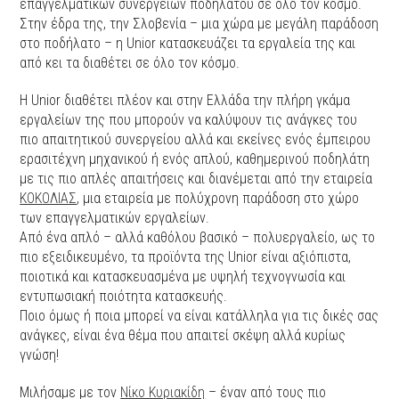
επαγγελματικών συνεργείων ποδηλάτου σε όλο τον κόσμο.
Στην έδρα της, την Σλοβενία – μια χώρα με μεγάλη παράδοση
στο ποδήλατο – η Unior κατασκευάζει τα εργαλεία της και
από κει τα διαθέτει σε όλο τον κόσμο.
Η Unior διαθέτει πλέον και στην Ελλάδα την πλήρη γκάμα
εργαλείων της που μπορούν να καλύψουν τις ανάγκες του
πιο απαιτητικού συνεργείου αλλά και εκείνες ενός έμπειρου
ερασιτέχνη μηχανικού ή ενός απλού, καθημερινού ποδηλάτη
με τις πιο απλές απαιτήσεις και διανέμεται από την εταιρεία
ΚΟΚΟΛΙΑΣ
, μια εταιρεία με πολύχρονη παράδοση στο χώρο
των επαγγελματικών εργαλείων.
Από ένα απλό – αλλά καθόλου βασικό – πολυεργαλείο, ως το
πιο εξειδικευμένο, τα προϊόντα της Unior είναι αξιόπιστα,
ποιοτικά και κατασκευασμένα με υψηλή τεχνογνωσία και
εντυπωσιακή ποιότητα κατασκευής.
Ποιο όμως ή ποια μπορεί να είναι κατάλληλα για τις δικές σας
ανάγκες, είναι ένα θέμα που απαιτεί σκέψη αλλά κυρίως
γνώση!
Μιλήσαμε με τον
Νίκο Κυριακίδη
– έναν από τους πιο