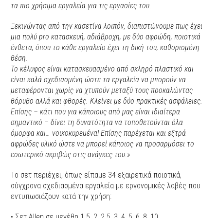
τα πιο χρήσιμα εργαλεία για τις εργασίες του.
Ξεκινώντας από την κασετίνα λοιπόν, διαπιστώνουμε πως έχει
μια πολύ pro κατασκευή, αδιάβροχη, με δύο αφρώδη, ποιοτικά
ένθετα, όπου το κάθε εργαλείο έχει τη δική του, καθορισμένη
θέση.
Το κέλυφος είναι κατασκευασμένο από σκληρό πλαστικό και
είναι καλά σχεδιασμένη ώστε τα εργαλεία να μπορούν να
μεταφέρονται χωρίς να χτυπούν μεταξύ τους προκαλώντας
θόρυβο αλλά και φθορές. Κλείνει με δύο πρακτικές ασφάλειες.
Επίσης – κάτι που για κάποιους από μας είναι ιδιαίτερα
σημαντικό – δίνει τη δυνατότητα να τοποθετούνται όλα
όμορφα και… νοικοκυρεμένα! Επίσης παρέχεται και εξτρά
αφρώδες υλικό ώστε να μπορεί κάποιος να προσαρμόσει το
εσωτερικό ακριβώς στις ανάγκες του.»
Το σετ περιέχει, όπως είπαμε 34 εξαιρετικά ποιοτικά,
σύγχρονα σχεδιασμένα εργαλεία με εργονομικές λαβές που
εντυπωσιάζουν κατά την χρήση:
• Σετ Allen σε μεγέθη 1.5, 2, 2.5, 3, 4, 5, 6, 8, 10