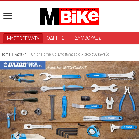
ΟΔΗΓΗΣΗ
ΣΥΜΒΟΥΛΕΣ
ΜΑΣΤΟΡΕΜΑΤΑ
Home
|
Αρχική
|
Unior Home Kit: Ένα πλήρες οικιακό συνεργείο