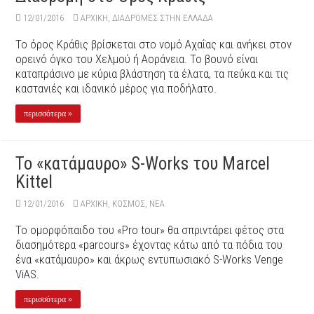
12/01/2016
ΑΡΧΙΚΉ
,
ΔΙΑΔΡΟΜΕΣ ΣΤΗΝ ΕΛΛΑΔΑ
Το όρος Κράθις βρίσκεται στο νομό Αχαΐας και ανήκει στον
ορεινό όγκο του Χελμού ή Αοράνεια. Το βουνό είναι
καταπράσινο με κύρια βλάστηση τα έλατα, τα πεύκα και τις
καστανιές και ιδανικό μέρος για ποδήλατο.
περισσότερα »
To «κατάμαυρο» S-Works του Μarcel
Kittel
12/01/2016
ΑΡΧΙΚΉ
,
ΚΟΣΜΟΣ
,
ΝΕΑ
Το ομορφόπαιδο του «Pro tour» θα σπριντάρει φέτος στα
διασημότερα «parcours» έχοντας κάτω από τα πόδια του
ένα «κατάμαυρο» και άκρως εντυπωσιακό S-Works Venge
ViAS.
περισσότερα »