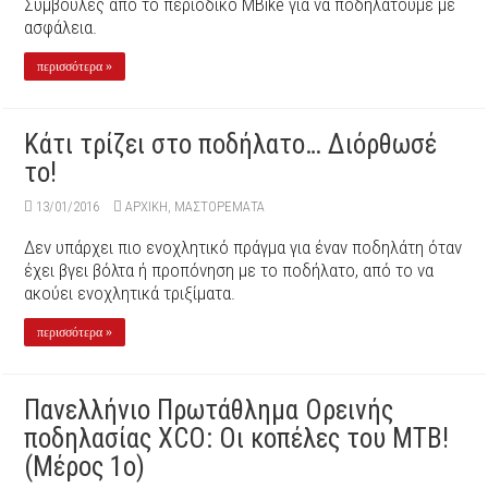
Συμβουλές από το περιοδικό MBike για να ποδηλατούμε με
ασφάλεια.
περισσότερα »
Κάτι τρίζει στο ποδήλατο… Διόρθωσέ
το!
13/01/2016
ΑΡΧΙΚΉ
,
ΜΑΣΤΟΡΕΜΑΤΑ
Δεν υπάρχει πιο ενοχλητικό πράγμα για έναν ποδηλάτη όταν
έχει βγει βόλτα ή προπόνηση με το ποδήλατο, από το να
ακούει ενοχλητικά τριξίματα.
περισσότερα »
Πανελλήνιο Πρωτάθλημα Ορεινής
ποδηλασίας XCΟ: Οι κοπέλες του ΜΤΒ!
(Μέρος 1ο)