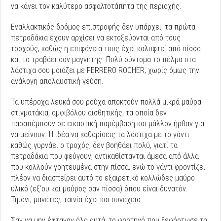
να κάνει τον καλύτερο ασφαλτοτάπητα της περιοχής.
Εναλλακτικός δρόμος επιστροφής δεν υπάρχει, τα πρώτα
πετραδάκια έχουν αρχίσει να εκτοξεύονται από τους
τροχούς, καθώς η επιφάνεια τους έχει καλυφτεί από πίσσα
και τα τραβάει σαν μαγνήτης. Πολύ σύντομα το πέλμα στα
λάστιχα σου μοιάζει με FERRERO ROCHER, χωρίς όμως την
ανάλογη απολαυστική γεύση.
Τα υπέροχα λευκά σου ρούχα αποκτούν πολλά μικρά μαύρα
στιγματάκια, αμφιβόλου αισθητικής, τα οποία δεν
παραπέμπουν σε εικαστική παρέμβαση και μάλλον ήρθαν για
να μείνουν. Η ιδέα να καθαρίσεις τα λάστιχα με το γάντι
καθώς γυρνάει ο τροχός, δεν βοηθάει πολύ, γιατί τα
πετραδάκια που φεύγουν, αντικαθίστανται άμεσα από άλλα
που κολλούν γοητευμένα στην πίσσα, ενώ το γάντι φροντίζει
πλέον να διασπείρει αυτό το εξαιρετικό κολλώδες μαύρο
υλικό (εξ’ου και μαύρος σαν πίσσα) όπου είναι δυνατόν.
Τιμόνι, μανέτες, ταινία έχει και συνέχεια…
Σαν να μην έφταναν όλα αυτά, το φορτηγό που ξεφόρτωσε τη