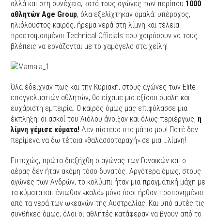
αλλά και στη συνέχεια, κατά τους αγώνες των περίπου
1000
αθλητών Age Group
, όλα εξελίχτηκαν ομαλά: υπέροχος,
ηλιόλουστος καιρός, ήρεμα νερά στη λίμνη και τέλεια
προετοιμασμένοι Technical Officials που χαιρόσουν να τους
βλέπεις να εργάζονται με το χαμόγελο στα χείλη!
Όλα έδειχναν πως και την Κυριακή, στους αγώνες των Elite
επαγγελματιών αθλητών, θα είχαμε μια εξίσου ομαλή και
ευχάριστη εμπειρία. Ο καιρός όμως μας επιφύλασσε μια
έκπληξη: οι ασκοί του Αιόλου άνοιξαν και όλως περιέργως,
η
λίμνη γέμισε κύματα!
Δεν πίστευα στα μάτια μου! Ποτέ δεν
περίμενα να δω τέτοια «θαλασσοταραχή» σε μια …λίμνη!
Ευτυχώς, πρώτα διεξήχθη ο αγώνας των Γυναικών και ο
αέρας δεν ήταν ακόμη τόσο δυνατός. Αργότερα όμως, στους
αγώνες των Ανδρών, το κολύμπι ήταν μια πραγματική μάχη με
τα κύματα και ένιωθαν «καλά» μόνο όσοι ήρθαν προπονημένοι
από τα νερά των ωκεανών της Αυστραλίας! Και υπό αυτές τις
συνθήκες όμως, όλοι οι αθλητές κατάφεραν να βγουν από το