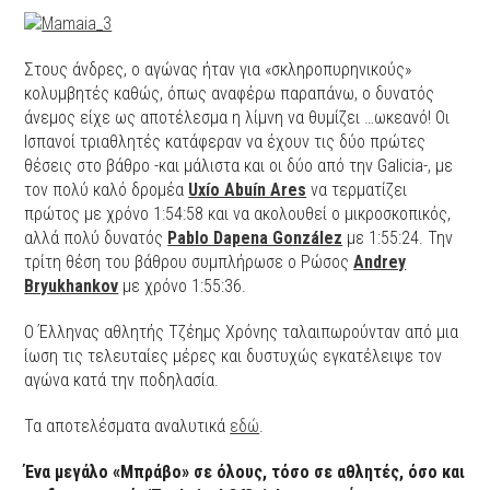
Στους άνδρες, ο αγώνας ήταν για «σκληροπυρηνικούς»
κολυμβητές καθώς, όπως αναφέρω παραπάνω, ο δυνατός
άνεμος είχε ως αποτέλεσμα η λίμνη να θυμίζει …ωκεανό! Οι
Ισπανοί τριαθλητές κατάφεραν να έχουν τις δύο πρώτες
θέσεις στο βάθρο -και μάλιστα και οι δύο από την Galicia-, με
τον πολύ καλό δρομέα
Uxío Abuín Ares
να τερματίζει
πρώτος με χρόνο 1:54:58 και να ακολουθεί ο μικροσκοπικός,
αλλά πολύ δυνατός
Pablo Dapena González
με 1:55:24. Την
τρίτη θέση του βάθρου συμπλήρωσε ο Ρώσος
Andrey
Bryukhankov
με χρόνο 1:55:36.
Ο Έλληνας αθλητής Τζέημς Χρόνης ταλαιπωρούνταν από μια
ίωση τις τελευταίες μέρες και δυστυχώς εγκατέλειψε τον
αγώνα κατά την ποδηλασία.
Τα αποτελέσματα αναλυτικά
εδώ
.
Ένα μεγάλο «Μπράβο» σε όλους, τόσο σε αθλητές, όσο και