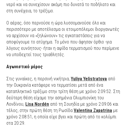
νερό και να συνεχίσουν ακόμη πιο δυνατά το ποδήλατο και
στη συνέχεια, το τρέξιμο.
Ο αέρας, όσο περνούσε η ώρα λυσσομανούσε όλο και
περισσότερο με αποτέλεσμα οι ετοιμοπόλεμοι διοργανωτές
να αρχίσουν να «ξηλώνουν» τις εγκαταστάσεις για να
αποφύγουμε το ατύχημα. Το μόνο που άφησαν όρθιο -για
λόγους ευνόητους- ήταν η αψίδα τερματισμού που περίμενε
να υποδεχτεί τους τριαθλητές.
Αγωνιστικό μέρος
Στις γυναίκες, η περσινή νικήτρια,
Yuliya
Yelistratova
από
την Ουκρανία κατάφερε να τερματίσει μετά από ένα
καταπληκτικό τρέξιμο στην τρίτη θέση με χρόνο 2:09:52. Στη
δεύτερη θέση είχαμε την ασημένια Ολυμπιονίκη του
Λονδίνου,
Lisa
Nordén
από τη Σουηδία με χρόνο 2:09:06 και
τέλος, στην πρώτη θέση τη Ρωσίδα
Valentina
Zapatrina
με
χρόνο 2:08:51, η οποία είχε βγει και πρώτη από το κολύμπι
στα 20:29.