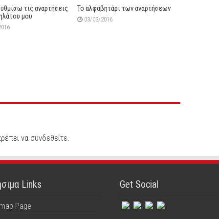
ρυθμίσω τις αναρτήσεις
Το αλφαβητάρι των αναρτήσεων
ηλάτου μου
03/03/2016
2016
πρέπει να
συνδεθείτε
.
σιμα Links
Get Social
emap Page