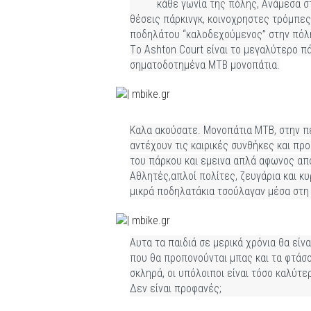
κάθε γωνία της πόλης, Ανάμεσα σ
θέσεις πάρκινγκ, κοινοχρηστες τρόμπες 
ποδηλάτου “καλοδεχούμενος” στην πόλ
Το Αshton Court είναι το μεγαλύτερο πά
σηματοδοτημένα ΜΤΒ μονοπάτια.
Καλα ακούσατε. Μονοπάτια ΜΤΒ, στην π
αντέχουν τις καιρικές συνθήκες και πρ
του πάρκου και εμεινα απλά αφωνος απ
Αθλητές,απλοί πολίτες, ζευγάρια και κυ
μικρά ποδηλατάκια τσούλαγαν μέσα στη
Αυτα τα παιδιά σε μερικά χρόνια θα είν
που θα προπονούνται μπας και τα φτάσο
σκληρά, οι υπόλοιποι είναι τόσο καλύτε
Δεν είναι προφανές;