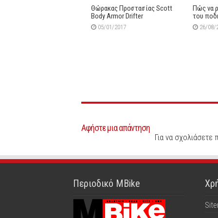
Θώρακας Προστασίας Scott
Πώς να 
Body Armor Drifter
του ποδ
05/01/2017
26/08/
Αφήστε μια απάντηση
Για να σχολιάσετε 
Περιοδικό MBike
Χρή
Sit