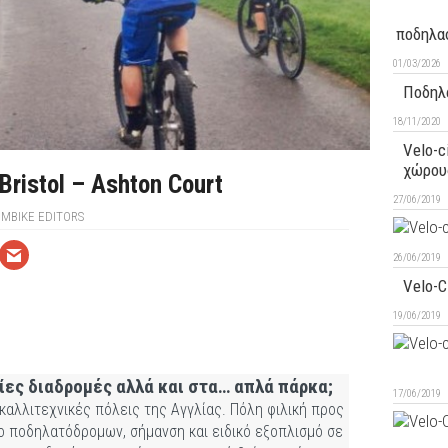
ποδηλα
01/03/2026
Ποδηλ
18/11/2020
Velo-c
χώρου
ristol – Ashton Court
27/06/2019
MBIKE EDITORS
26/06/2019
Velo-C
19/06/2019
αίες διαδρομές αλλά και στα… απλά πάρκα;
17/06/2019
ο καλλιτεχνικές πόλεις της Αγγλίας. Πόλη φιλική προς
υο ποδηλατόδρομων, σήμανση και ειδικό εξοπλισμό σε