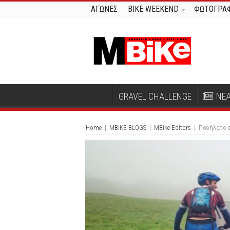
ΑΓΩΝΕΣ
BIKE WEEKEND
ΦΩΤΟΓΡΑΦ
GRAVEL CHALLENGE
ΝΕ
Home
|
MBIKE BLOGS
|
MBike Editors
|
Ποδήλατο σ