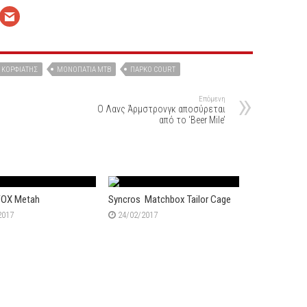
 ΚΟΡΦΙΆΤΗΣ
ΜΟΝΟΠΆΤΙΑ ΜΤΒ
ΠΆΡΚΟ COURT
Επόμενη
Ο Λανς Άρμστρονγκ αποσύρεται
από το ‘Beer Mile’
FOX Metah
Syncros Matchbox Tailor Cage
2017
24/02/2017