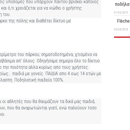
τις υποδομές που υπάρχουν παντού βρίσκει κάποιος
ποδήλα
και ό,τι χρειάζεται για να νιώθει ο χρήστης
01/05/2019
η του.
ρκο της πόλης και διαθέτει δίκτυο με
Flèche
03/04/2018
ερίμετρο του πάρκου, σηματοδοτημένα, χτισμένα να
οσβάσιμα απ’ όλους. Οδηγήσαμε σημερα όλο το δίκτυο
ο την ποιότητα αλλα κυρίως απο τους χρήστες.
ρίως… παιδιά με γονείς. ΠΑΙΔΙΑ απο 4 εως 14 ετών με
 λασπη. Ποδηλατική παιδεία 100%.
αι οι αθλητές που θα θαυμάζουν τα δικά μας παιδιά,
υν, που θα αναρωτιώνται γιατί, ενώ παλεύουν τοσο
ροι.