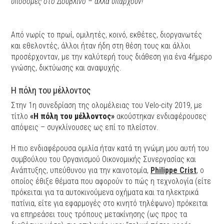
υποδομές στο Δουβλίνο – αλλά υπάρχουν!
Από νωρίς το πρωί, ομιλητές, κοινό, εκθέτες, διοργανωτές
και εθελοντές, άλλοι ήταν ήδη στη θέση τους και άλλοι
προσέρχονταν, με την καλύτερή τους διάθεση για ένα 4ήμερο
γνώσης, δικτύωσης και αναψυχής.
Η πόλη του μέλλοντος
Στην 1η συνεδρίαση της ολομέλειας του Velo-city 2019, με
τίτλο
«Η πόλη του μέλλοντος»
ακούστηκαν ενδιαφέρουσες
απόψεις – συγκλίνουσες ως επί το πλείστον.
Η πιο ενδιαφέρουσα ομιλία ήταν κατά τη γνώμη μου αυτή του
συμβούλου του Οργανισμού Οικονομικής Συνεργασίας και
Ανάπτυξης, υπεύθυνου για την καινοτομία,
Philippe Crist
, ο
οποίος έθιξε θέματα που αφορούν το πώς η τεχνολογία (είτε
πρόκειται για τα αυτοκινούμενα οχήματα και τα ηλεκτρικά
πατίνια, είτε για εφαρμογές στο κινητό τηλέφωνο) πρόκειται
να επηρεάσει τους τρόπους μετακίνησης (ως προς τα