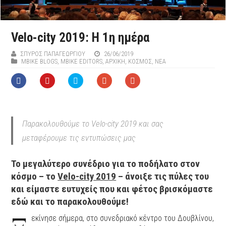
Velo-city 2019: H 1η ημέρα
ΣΠΎΡΟΣ ΠΑΠΑΓΕΩΡΓΊΟΥ
26/06/2019
MBIKE BLOGS
,
MBIKE EDITORS
,
ΑΡΧΙΚΉ
,
ΚΟΣΜΟΣ
,
ΝΕΑ
Παρακολουθούμε το Velo-city 2019 και σας
μεταφέρουμε τις εντυπώσεις μας
Το μεγαλύτερο συνέδριο για το ποδήλατο στον
κόσμο – το
Velo-city 2019
– άνοιξε τις πύλες του
και είμαστε ευτυχείς που και φέτος βρισκόμαστε
εδώ και το παρακολουθούμε!
Ξ
εκίνησε σήμερα, στο συνεδριακό κέντρο του Δουβλίνου,