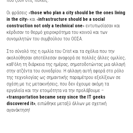
που ζουν στις πόλεις.
Οι φράσεις «
those who plan a city should be the ones living
in the city
» και «
infrastructure should be a social
construction not only a technical one
» εντυπωσίασαν και
κέρδισαν το θερμό χειροκρότημα του κοινού και των
συνομιλητών του συμβούλου του ΟΟΣΑ.
Στο σύνολό της η ομιλία του Crist και τα σχόλια που την
ακολούθησαν αποτέλεσαν αναφορά σε πολλές άλλες ομιλίες,
καθ’όλη τη διάρκεια της ημέρας, σηματοδοτώντας μια αλλαγή
στην ατζέντα του συνεδρίου. Η αλλαγη αυτή αφορά στο ρόλο
της τεχνολογίας ως σημαντικής παραμέτρου εξελίξεων σε
σχέση με τις μετακινήσεις, που δεν έχουμε ακόμη τα
εργαλεία και την ετοιμότητα να την προλάβουμε –
«transportation became sexy since the IT geeks
discovered it»
, ειπώθηκε μεταξύ άλλων με σχετική
αγανάκτηση!