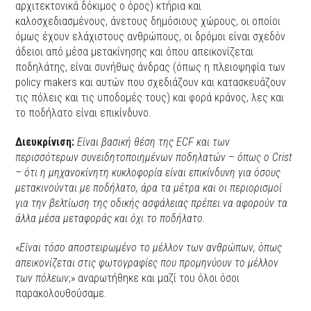
αρχιτεκτονικά δόκιμος ο όρος) κτήρια και
καλοσχεδιασμένους, άνετους δημόσιους χώρους, οι οποίοι
όμως έχουν ελάχιστους ανθρώπους, οι δρόμοι είναι σχεδόν
άδειοι από μέσα μετακίνησης και όπου απεικονίζεται
ποδηλάτης, είναι συνήθως άνδρας (όπως η πλειοψηφία των
policy makers και αυτών που σχεδιάζουν και κατασκευάζουν
τις πόλεις και τις υποδομές τους) και φορά κράνος, λες και
το ποδήλατο είναι επικίνδυνο.
Διευκρίνιση:
Είναι βασική θέση της ECF και των
περισσότερων συνειδητοποιημένων ποδηλατών – όπως ο Crist
– ότι η μηχανοκίνητη κυκλοφορία είναι επικίνδυνη για όσους
μετακινούνται με ποδήλατο, άρα τα μέτρα και οι περιορισμοί
για την βελτίωση της οδικής ασφάλειας πρέπει να αφορούν τα
άλλα μέσα μεταφοράς και όχι το ποδήλατο.
«
Είναι τόσο αποστειρωμένο το μέλλον των ανθρώπων, όπως
απεικονίζεται στις φωτογραφίες που προμηνύουν το μέλλον
των πόλεων
;» αναρωτήθηκε και μαζί του όλοι όσοι
παρακολουθούσαμε.