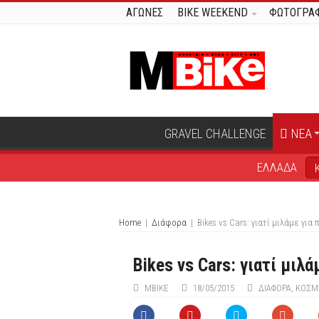
ΑΓΩΝΕΣ
BIKE WEEKEND
ΦΩΤΟΓΡΑΦ
GRAVEL CHALLENGE
ΝΕΑ
ΕΛΛΑΔΑ
Home
|
Διάφορα
|
Bikes vs Cars: γιατί μιλάμε για 
Bikes vs Cars: γιατί μιλά
ΜΒIKE
18/05/2015
ΔΙΆΦΟΡΑ
,
ΚΟΣΜ