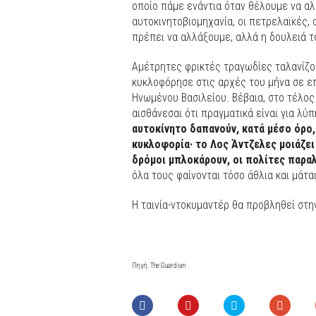
οποίο πάμε ενάντια όταν θέλουμε να αλ
αυτοκινητοβιομηχανία, οι πετρελαϊκές,
πρέπει να αλλάξουμε, αλλά η δουλειά τ
Αμέτρητες φρικτές τραγωδίες ταλανίζου
κυκλοφόρησε στις αρχές του μήνα σε ε
Ηνωμένου Βασιλείου. Βέβαια, στο τέλος 
αισθάνεσαι ότι πραγματικά είναι για λύ
αυτοκίνητο δαπανούν, κατά μέσο όρο,
κυκλοφορία· το Λος Άντζελες μοιάζει 
δρόμοι μπλοκάρουν, οι πολίτες παρα
όλα τους φαίνονται τόσο άθλια και μάται
Η ταινία-ντοκυμαντέρ θα προβληθεί στ
Πηγή: The Guardian