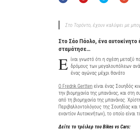
Στο Τορόντο, έχουν καλύψει με μπο
Στο Σάο Πάολο, ένα αυτοκίνητο 
σταμάτησε…
Ε
ίναι γνωστό ότι η σχέση μεταξύ π
δρόμους των μεγαλουπόλεων ανά τ
ένας αγώνας μέχρι θανάτο
Ο Fredrik Gertten
είναι ένας Σουηδός κιν
την βιομηχανία της μπανάνας, και στη σ
από τη βιομηχανία της μπανάνας. Χρίσ
Περιβαλλοντολόγους της Σουηδίας και 
εναντίον Αυτοκινήτων), το οποίο είναι 
Δείτε το τρέιλερ του Bikes vs Cars: