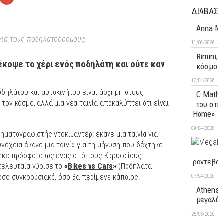
ΔΙΑΒΑΣ
Anna M
γιά τους ποδηλατόδρομους.
11/06/2026
Rimini
έκοψε το χέρι ενός ποδηλάτη και ούτε καν
κόσμο 
13/04/2026
οδηλάτου και αυτοκινήτου είναι άσχημη στους
Ο Math
ον κόσμο, αλλά μια νέα ταινία αποκαλύπτει ότι είναι
του στ
Home»
09/04/2026
ηματογραφιστής ντοκιμαντέρ: έκανε μια ταινία για
υνέχεια έκανε μια ταινία για τη μήνυση που δέχτηκε
τηκε πρόσφατα ως ένας από τους Κορυφαίους
ραντεβο
τελευταία γύρισε το
«
Bikes vs Cars
»
(Ποδήλατα
τόσο συγκρουσιακό, όσο θα περίμενε κάποιος.
07/04/2026
Athens
μεγαλύ
25/03/2026