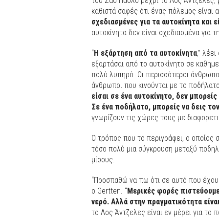
του Σάο Πάολο μέχρι το Λος Άντζελες, 
καθιστά σαφές ότι ένας πόλεμος είναι 
σχεδιασμένες για τα αυτοκίνητα και 
αυτοκίνητα δεν είναι σχεδιασμένα για τ
“
Η εξάρτηση από τα αυτοκίνητα
,” λέει
εξαρτάσαι από το αυτοκίνητο σε καθημερ
πολύ λυπηρό. Οι περισσότεροι άνθρωποι
άνθρωποι που κινούνται με το ποδήλατο
είσαι σε ένα αυτοκίνητο, δεν μπορείς
Σε ένα ποδήλατο, μπορείς να δεις τον
γνωρίζουν τις χώρες τους με διαφορετι
Ο τρόπος που το περιγράφει, ο οποίος σ
τόσο πολύ μια σύγκρουση μεταξύ ποδηλά
μίσους.
“Προσπαθώ να πω ότι σε αυτό που έχουμ
ο Gertten. “
Μερικές φορές πιστεύουμε 
νερό. Αλλά στην πραγματικότητα είναι
το Λος Άντζελες είναι εν μέρει για το 