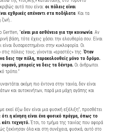
μέσω της «τοξικής» κατάστασης στο Τορόντο –
ακριβώς αυτό που είναι:
οι πόλεις είναι
είναι εχθρικές απέναντι στα ποδήλατα
. Και τα
η ζωή…
 ο Gertten, “
είναι μια ασθένεια για την κοινωνία
. Αν
ινή βάση, τότε έχεις χάσει την ελευθερία σου. Είναι
 είναι δυσαρεστημένοι στην κυκλοφορία. Οι
 στις πόλεις τους, γίνονται «εραστές» της.
Όταν
 να δεις την πόλη, παρακολουθείς μόνο το δρόμο.
 ουρανό, μπορείς να δεις τα δέντρα.
Οι άνθρωποι
κό τρόπο.”
υναντάται ακόμη πιο έντονα στην ταινία, δεν είναι
των και αυτοκινήτων, παρά μια μάχη αγάπης και
ε εκεί έξω δεν είναι μια φυσική εξέλιξη”, προσθέτει
ότι η κίνηση είναι ένα φυσικό πράγμα, όπως το
 κάτι τεχνητό.
Έτσι, το τμήμα της ταινίας που αφορά
πώς ξεκίνησαν όλα και στη συνέχεια, φυσικά, αυτό στο