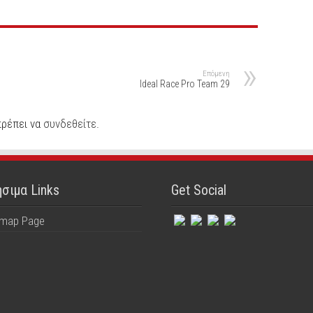
Επόμενη
Ideal Race Pro Team 29
πρέπει να
συνδεθείτε
.
σιμα Links
Get Social
emap Page