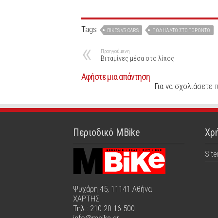
Tags
BIKES VS CARS
ΠΟΔΉΛΑΤΟ ΣΤΟ ΤΟΡΌΝΤΟ
Προηγούμενη
Βιταμίνες μέσα στο λίπος
Αφήστε μια απάντηση
Για να σχολιάσετε 
Περιοδικό MBike
Χρή
Sit
Ψυχάρη 45, 11141 Αθήνα
ΧΑΡΤΗΣ
Τηλ.: 210 20 16 500
info@mbike.gr