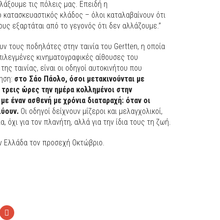
λάξουμε τις πόλεις μας. Επειδή η
 ο κατασκευαστικός κλάδος – όλοι καταλαβαίνουν ότι
ους εξαρτάται από το γεγονός ότι δεν αλλάζουμε.”
ν τους ποδηλάτες στην ταινία του Gertten, η οποία
πιλεγμένες κινηματογραφικές αίθουσες του
της ταινίας, είναι οι οδηγοί αυτοκινήτου που
πηση:
στο Σάο Πάολο, όσοι μετακινούνται με
 τρεις ώρες την ημέρα κολλημένοι στην
με έναν ασθενή με χρόνια διαταραχή: όταν οι
λύουν.
Οι οδηγοί δείχνουν μίζεροι και μελαγχολικοί,
α, όχι για τον πλανήτη, αλλά για την ίδια τους τη ζωή.
ην Ελλάδα τον προσεχή Οκτώβριο.