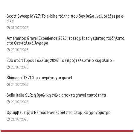
Scott Sweep MY27: Το e-bike πόλης που δεν θέλει να μοιάζει με e-
bike
31/07/2026
Amarantos Gravel Experience 2026: τρεις μέρες γεμάτες ποδήλατο,
στα Θεσσαλικά Άγραφα
28/07/2026
20ο ετάπ Γύρου Γαλλίας 2026: Το (προ)τελευταίο κεφάλαιο…
25/07/2026
Shimano RX710: φτιαγμένο για gravel
24/07/2026
Selle Italia SLR: η θρυλική σέλα αποκτά gravel ταυτότητα
23/07/2026
Θριαμβευτής ο Remco Evenepoel στο ατομικό χρονόμετρο
21/07/2026