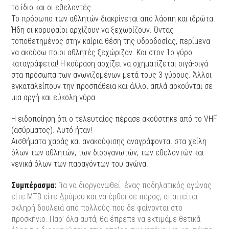
το ίδιο και οι εθελοντές.
Το πρόσωπο των αθλητών διακρίνεται από λάσπη και ιδρώτα.
Ήδη οι κορυφαίοι αρχίζουν να ξεχωρίζουν. Όντας
τοποθετημένος στην καίρια θέση της υδροδοσίας, περίμενα
να ακούσω ποιοι αθλητές ξεχώριζαν. Και στον 1ο γύρο
καταγράφεται! Η κούραση αρχίζει να σχηματίζεται σιγά-σιγά
στα πρόσωπα των αγωνιζομένων μετά τους 3 γύρους. Άλλοι
εγκαταλείπουν την προσπάθεια και άλλοι απλά αρκούνται σε
μια αργή και εύκολη γύρα.
Η ειδοποίηση ότι ο τελευταίος πέρασε ακούστηκε από το VHF
(ασύρματος). Αυτό ήταν!
Αισθήματα χαράς και ανακούφισης αναγράφονται στα χείλη
όλων των αθλητών, των διοργανωτών, των εθελοντών και
γενικά όλων των παραγόντων του αγώνα.
Συμπέρασμα:
Για να διοργανωθεί ένας ποδηλατικός αγώνας
είτε MTB είτε Δρόμου και να έρθει σε πέρας, απαιτείται
σκληρή δουλειά από πολλούς που δε φαίνονται στο
προσκήνιο. Παρ’ όλα αυτά, θα έπρεπε να εκτιμάμε θετικά