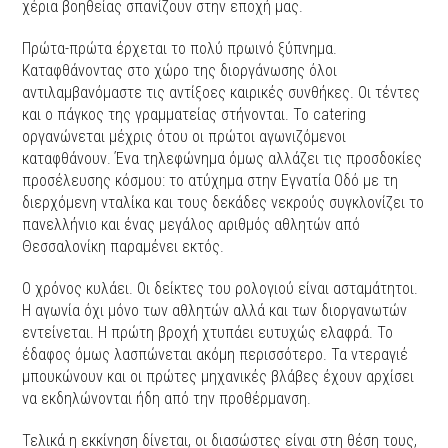
χέρια βοηθείας σπανίζουν στην εποχή μας.
Πρώτα-πρώτα έρχεται το πολύ πρωινό ξύπνημα.
Καταφθάνοντας στο χώρο της διοργάνωσης όλοι
αντιλαμβανόμαστε τις αντίξοες καιρικές συνθήκες. Οι τέντες
και ο πάγκος της γραμματείας στήνονται. Το catering
οργανώνεται μέχρις ότου οι πρώτοι αγωνιζόμενοι
καταφθάνουν. Ένα τηλεφώνημα όμως αλλάζει τις προσδοκίες
προσέλευσης κόσμου: το ατύχημα στην Εγνατία Οδό με τη
διερχόμενη νταλίκα και τους δεκάδες νεκρούς συγκλονίζει το
πανελλήνιο και ένας μεγάλος αριθμός αθλητών από
Θεσσαλονίκη παραμένει εκτός.
Ο χρόνος κυλάει. Οι δείκτες του ρολογιού είναι ασταμάτητοι.
Η αγωνία όχι μόνο των αθλητών αλλά και των διοργανωτών
εντείνεται. Η πρώτη βροχή χτυπάει ευτυχώς ελαφρά. Το
έδαφος όμως λασπώνεται ακόμη περισσότερο. Τα ντεραγιέ
μπουκώνουν και οι πρώτες μηχανικές βλάβες έχουν αρχίσει
να εκδηλώνονται ήδη από την προθέρμανση.
Τελικά η εκκίνηση δίνεται, οι διασώστες είναι στη θέση τους,