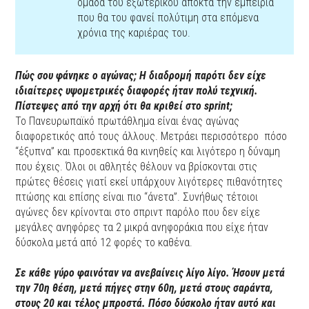
ομάδα του εξωτερικού αποκτά την εμπειρία
που θα του φανεί πολύτιμη στα επόμενα
χρόνια της καριέρας του.
Πώς σου φάνηκε ο αγώνας; Η διαδρομή παρότι δεν είχε
ιδιαίτερες υψομετρικές διαφορές ήταν πολύ τεχνική.
Πίστεψες από την αρχή ότι θα κριθεί στο sprint;
Το Πανευρωπαϊκό πρωτάθλημα είναι ένας αγώνας
διαφορετικός από τους άλλους. Μετράει περισσότερο πόσο
“έξυπνα” και προσεκτικά θα κινηθείς και λιγότερο η δύναμη
που έχεις. Όλοι οι αθλητές θέλουν να βρίσκονται στις
πρώτες θέσεις γιατί εκεί υπάρχουν λιγότερες πιθανότητες
πτώσης και επίσης είναι πιο “άνετα”. Συνήθως τέτοιοι
αγώνες δεν κρίνονται στο σπριντ παρόλο που δεν είχε
μεγάλες ανηφόρες τα 2 μικρά ανηφοράκια που είχε ήταν
δύσκολα μετά από 12 φορές το καθένα.
Σε κάθε γύρο φαινόταν να ανεβαίνεις λίγο λίγο. Ήσουν μετά
την 70η θέση, μετά πήγες στην 60η, μετά στους σαράντα,
στους 20 και τέλος μπροστά. Πόσο δύσκολο ήταν αυτό και