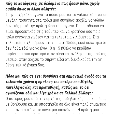
πώς το κατάφερες, με δεδομένο πως ήσουν μόνο, χωρίς
ομάδα όπως οι άλλοι αθλητές;
Στην αρχή κάθε αγώνα τα πόδια μου και το γαλακτικό είναι σε
μεγάλη ποσότητα στα πόδια μου συνήθως αρχίζω να νιώθω
δυνατός μετά την πρώτη ώρα του αγώνα. Προσπαθούσα να
είμαι προσεκτικός στις τούμπες και να κρατήσω όσο ποιο
πολύ ενέργεια γινόταν για τα τελευταία χιλιόμετρα. Στα
τελευταία 2 χλμ. ήμουν στην πρώτη 15άδα, εκεί σκέφτηκα ότι
δεν ήρθα εδώ για να βγω 10 η 15 ήθελα να κερδίσω
σπρίνταρα από αριστερά στον αέρα και ανέβηκα στις πρώτες
θέσεις. Όταν άρχισε το σπριντ είδα ότι διεκδικούσα την 3η
θέση, τελικά βγήκα 5ος.
Πόσο και πώς σε έχει βοηθήσει στη σημαντική άνοδό σου τα
τελευταία χρόνια η εμπλοκή του πατέρα σου Μιχάλη,
πανελληνιονίκη και
πρωταθλητή, καθώς και το ότι
αγωνίζεσαι εδώ και λίγα χρόνια σε Γαλλικό Σύλλογο;
Ο πατέρας μου από την αρχή της ποδηλατικής μου καριέρας
με βοηθούσε και με υποστήριζε σε όλα είναι πολύ σημαντικό
και σπάνιο αυτό να το κάνει μια οικογένεια. Η πρώτη μου