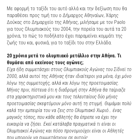
Με αφορμή το ταξίδι του αυτό αλλά και την δεξίωση που θα
παραθέσει προς τιμή του ο Δήμαρχος Αθηναίων, Χάρης
Δούκας στο Δημαρχείο της Αθήνας, μιλήσαμε με τον Paolo
για τους Ολυμπιακούς του 2004, την πορεία του αυτά τα 20
χρόνια, το πώς το ποδήλατο έχει παραμείνει κομμάτι της
ζωής του και, φυσικά, για το ταξίδι του στην Ελλάδα.
20 χρόνια μετά το ολυμπιακό μετάλλιο στην Αθήνα. Τι
θυμάσαι από εκείνους τους αγώνες;
Είχα ήδη συμμετάσχει στους Ολυμπιακούς Αγώνες του Σίδνεϊ το
2000, αλλά αυτοί της Αθήνας ήταν ιδιαίτεροι για μένα, όχι μόνο
λόγω της συμμετοχής, αλλά και λόγω της προετοιμασίας.
Μήνες πριν, πίστευα ότι η διαδρομή στην Αθήνα θα ταίριαζε
στα χαρακτηριστικά μου και τους τελευταίους δύο μήνες
προετοιμασίας σκεφτόμουν μόνο αυτή τη στιγμή. Θυμάμαι πολύ
καλά την εμπειρία του να ζεις στο Ολυμπιακό Χωριό… ένας
μαγικός τόπος, που κάθε αθλητής θα έπρεπε να έχει την
ευκαιρία να ζήσει. Εκεί κατάλαβα πραγματικά τι είναι οι
Ολυμπιακοί Αγώνες και πόσο προνομιούχοι είναι οι Αθλητές
που μπορούν να συμμετάσχουν σε αυτούς.