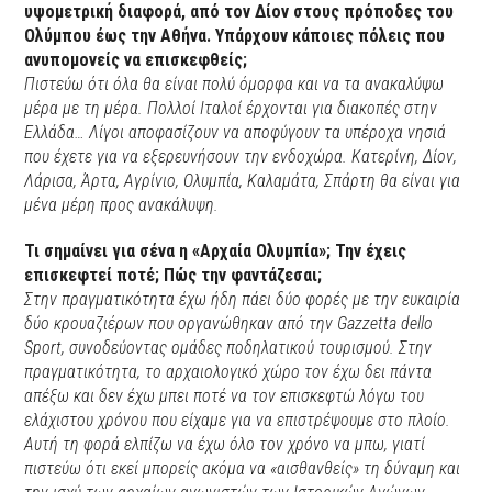
υψομετρική διαφορά, από τον Δίον στους πρόποδες του
Ολύμπου έως την Αθήνα. Υπάρχουν κάποιες πόλεις που
ανυπομονείς να επισκεφθείς;
Πιστεύω ότι όλα θα είναι πολύ όμορφα και να τα ανακαλύψω
μέρα με τη μέρα. Πολλοί Ιταλοί έρχονται για διακοπές στην
Ελλάδα… Λίγοι αποφασίζουν να αποφύγουν τα υπέροχα νησιά
που έχετε για να εξερευνήσουν την ενδοχώρα. Κατερίνη, Δίον,
Λάρισα, Άρτα, Αγρίνιο, Ολυμπία, Καλαμάτα, Σπάρτη θα είναι για
μένα μέρη προς ανακάλυψη.
Τι σημαίνει για σένα η «Αρχαία Ολυμπία»; Την έχεις
επισκεφτεί ποτέ; Πώς την φαντάζεσαι;
Στην πραγματικότητα έχω ήδη πάει δύο φορές με την ευκαιρία
δύο κρουαζιέρων που οργανώθηκαν από την Gazzetta dello
Sport, συνοδεύοντας ομάδες ποδηλατικού τουρισμού. Στην
πραγματικότητα, το αρχαιολογικό χώρο τον έχω δει πάντα
απέξω και δεν έχω μπει ποτέ να τον επισκεφτώ λόγω του
ελάχιστου χρόνου που είχαμε για να επιστρέψουμε στο πλοίο.
Αυτή τη φορά ελπίζω να έχω όλο τον χρόνο να μπω, γιατί
πιστεύω ότι εκεί μπορείς ακόμα να «αισθανθείς» τη δύναμη και