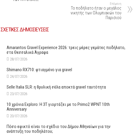
Επόμενη
To ποδήλατο ήταν ο μεγάλος
νικητής των Ολυμπιακών του
Παρισιού
ΣΧΕΤΙΚΕΣ ΔΗΜΟΣΙΕΥΣΕΙΣ
Amarantos Gravel Experience 2026: τρεις μέρες γεμάτες ποδήλατο,
στα Θεσσαλικά Άγραφα
28/07/2026
Shimano RX710: φτιαγμένο για gravel
24/07/2026
Selle Italia SLR: η θρυλική σέλα αποκτά gravel ταυτότητα
23/07/2026
10 χρόνια Exploro: Η 3T γιορτάζει με το Primo2 WPNT 10th
Anniversary
20/07/2026
Πόσο εφικτό είναι το σχέδιο του Δήμου Αθηναίων για την
ανάπτυξη του ποδηλάτου;