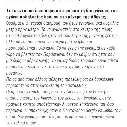
Τι σε εντυπωσίασε περισσότερο από τη διοργάνωση του
αγώνα ποδηλασίας δρόμου στο κέντρο της Αθήνας;
Θυμάμαι μια τεχνική διαδρομή που ήταν εντυπωσιακά ασφαλής,
μέτρο προς μέτρο. Το να αγωνιστείς στο κέντρο της πόλης
στις 14 Αυγούστου δεν ήταν εύκολο λόγω της μεγάλης ζέστης…
αλλά πάντα μου άρεσε να τρέχω με τον ήλιο και
προσαρμόστηκα πολύ καλά. Το να έχεις την ευκαιρία σε κάθε
γύρο να βλέπεις τον Παρθενώνα, δεν το κρύβω ότι ήταν σαν
μια έκρηξη αδρεναλίνης. Το να κερδίσεις το χρυσό είναι πάντα
σημαντικό, αλλά το να το κάνεις στην Αθήνα ήταν κάτι
μοναδικό.
Ποιος από τους άλλους αθλητές πιστεύεις ότι σε δυσκόλεψε
περισσότερο στην κατάκτηση του μεταλλίου;
Οι άμεσοι αντίπαλοί μου, από τον Ulrich έως τον Freire (ο
οποίος έπεσε), τον Valverde, τον Zabel, τον Vinokurov, στην
πραγματικότητα αποδείχτηκαν λιγότερο επικίνδυνοι απ’ όσο
περίμενα. Η αποκάλυψη ήταν ο Πορτογάλος Sergio Paulinho, τον
οποίο δεν γνώριζα ως τότε, και με κράτησε σε αγωνία μέχρι
τον τελικό σπριντ.