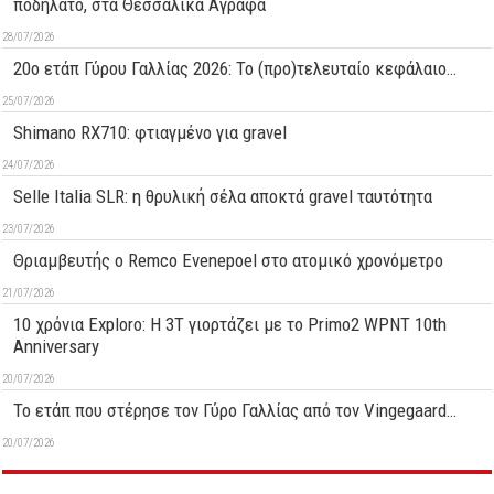
ποδήλατο, στα Θεσσαλικά Άγραφα
28/07/2026
20ο ετάπ Γύρου Γαλλίας 2026: Το (προ)τελευταίο κεφάλαιο…
25/07/2026
Shimano RX710: φτιαγμένο για gravel
24/07/2026
Selle Italia SLR: η θρυλική σέλα αποκτά gravel ταυτότητα
23/07/2026
Θριαμβευτής ο Remco Evenepoel στο ατομικό χρονόμετρο
21/07/2026
10 χρόνια Exploro: Η 3T γιορτάζει με το Primo2 WPNT 10th
Anniversary
20/07/2026
Το ετάπ που στέρησε τον Γύρο Γαλλίας από τον Vingegaard…
20/07/2026