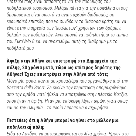
Πιστεύω πως είναι απαραίτητο για την προώθηση του
ποδηλατικού τουρισμού. Μιλάμε πάντα για την ασφάλεια στους
δρόμους και είναι σωστό να αναπτυχθούν διαδρομές, σε
ευρωπαϊκό επίπεδο, που να συνδέουν τα διάφορα κράτη και να
είναι στην υπηρεσία των “ευάλωτων” χρηστών των δρόμων,
δηλαδή των ποδηλατών. Ανυπομονώ να ποδηλατήσω το τμήμα
του EuroVelo 8 και να ανακαλύψω αυτή τη διαδρομή με το
ποδήλατό μου.
Άφιξη στην Αθήνα και επιστροφή στο Δημαρχείο της
πόλης, 20 χρόνια μετά, τώρα ως επίτιμος δημότης της
Αθήνας! Έχεις επιστρέψει στην Αθήνα από τότε;
Μόνο μία φορά, πάντα με κρουαζιέρα που οργανώθηκε από την
Gazzetta dello Sport. Σε εκείνη την περίπτωση απομακρύνθηκα
από την ομάδα γιατί ήθελα να επιστρέψω στην πλατεία Κοτζιά,
όπου ήταν η άφιξη. Ήταν μια επίσκεψη λίγων ωρών, γιατί όπως
και με την Ολυμπία… το πλοίο έπρεπε να αναχωρήσει.
Πιστεύεις ότι η Αθήνα μπορεί να γίνει στο μέλλον μια
ποδηλατική πόλη;
Είδα το Λονδίνο να μεταμορφώνεται σε λίγα χρόνια. Ήμουν στο