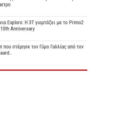
μετρο
νια Exploro: Η 3T γιορτάζει με το Primo2
0th Anniversary
π που στέρησε τον Γύρο Γαλλίας από τον
gaard…