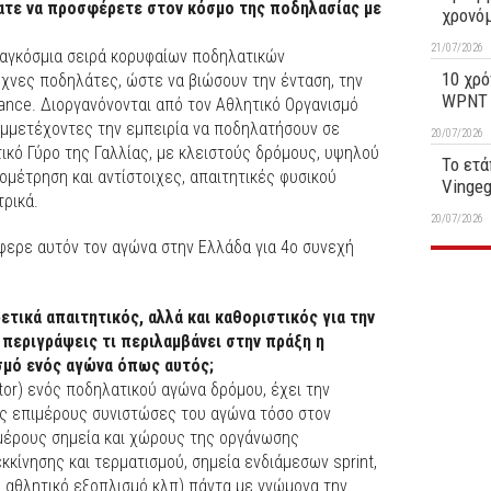
λατε να προσφέρετε στον κόσμο της ποδηλασίας με
χρονό
21/07/2026
 παγκόσμια σειρά κορυφαίων ποδηλατικών
10 χρό
χνες ποδηλάτες, ώστε να βιώσουν την ένταση, την
WPNT 1
rance. Διοργανόνονται από τον Αθλητικό Οργανισμό
μμετέχοντες την εμπειρία να ποδηλατήσουν σε
20/07/2026
ικό Γύρο της Γαλλίας, με κλειστούς δρόμους, υψηλού
Το ετά
ομέτρηση και αντίστοιχες, απαιτητικές φυσικού
Vinge
ρικά.
20/07/2026
φερε αυτόν τον αγώνα στην Ελλάδα για 4ο συνεχή
ρετικά απαιτητικός, αλλά και καθοριστικός για την
 περιγράψεις τι περιλαμβάνει στην πράξη η
σμό ενός αγώνα όπως αυτός;
tor) ενός ποδηλατικού αγώνα δρόμου, έχει την
ς επιμέρους συνιστώσες του αγώνα τόσο στον
ιμέρους σημεία και χώρους της οργάνωσης
κκίνησης και τερματισμού, σημεία ενδιάμεσων sprint,
 αθλητικό εξοπλισμό κλπ) πάντα με γνώμονα την