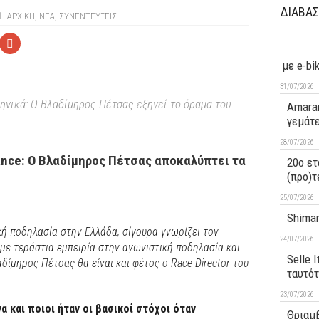
ΔΙΑΒΑΣ
ΑΡΧΙΚΉ
,
ΝΕΑ
,
ΣΥΝΕΝΤΕΥΞΕΙΣ
με e-bi
31/07/2026
ληνικά: Ο Βλαδίμηρος Πέτσας εξηγεί το όραμα του
Amaran
γεμάτ
28/07/2026
ance: Ο Βλαδίμηρος Πέτσας αποκαλύπτει τα
20ο ετ
(προ)τ
25/07/2026
Shiman
κή ποδηλασία στην Ελλάδα, σίγουρα γνωρίζει τον
24/07/2026
με τεράστια εμπειρία στην αγωνιστική ποδηλασία και
Selle 
αδίμηρος Πέτσας θα είναι και φέτος ο Race Director του
ταυτό
23/07/2026
 και ποιοι ήταν οι βασικοί στόχοι όταν
Θριαμβ