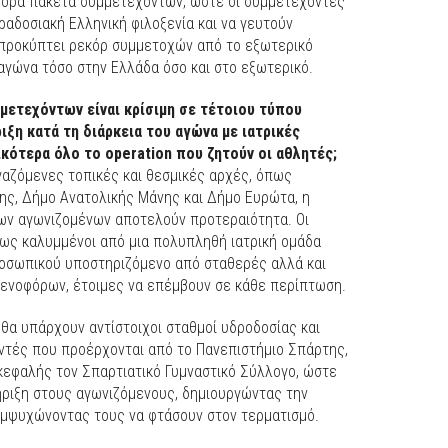
άφορα πακέτα συμμετεχόντων, ώστε οι συμμετέχοντες
ραδοσιακή Ελληνική φιλοξενία και να γευτούν
 προκύπτει ρεκόρ συμμετοχών από το εξωτερικό
αγώνα τόσο στην Ελλάδα όσο και στο εξωτερικό.
μετεχόντων είναι κρίσιμη σε τέτοιου τύπου
ξη κατά τη διάρκεια του αγώνα με ιατρικές
ικότερα όλο το operation που ζητούν οι αθλητές;
ργαζόμενες τοπικές και θεσμικές αρχές, όπως
ς, Δήμο Ανατολικής Μάνης και Δήμο Ευρώτα, η
των αγωνιζομένων αποτελούν προτεραιότητα. Οι
ρως καλυμμένοι από μια πολυπληθή ιατρική ομάδα
ροσωπικού υποστηριζόμενο από σταθερές αλλά και
θενοφόρων, έτοιμες να επέμβουν σε κάθε περίπτωση.
θα υπάρχουν αντίστοιχοι σταθμοί υδροδοσίας και
τές που προέρχονται από το Πανεπιστήμιο Σπάρτης,
κεφαλής τον Σπαρτιατικό Γυμναστικό Σύλλογο, ώστε
ριξη στους αγωνιζόμενους, δημιουργώντας την
 εμψυχώνοντας τους να φτάσουν στον τερματισμό.