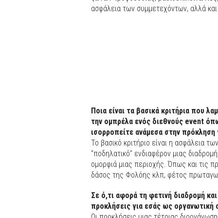
ασφάλεια των συμμετεχόντων, αλλά και
Ποια είναι τα βασικά κριτήρια που λ
την ομπρέλα ενός διεθνούς event όπω
ισορροπείτε ανάμεσα στην πρόκληση γ
Το βασικό κριτήριο είναι η ασφάλεια τ
‘’ποδηλατικό’’ ενδιαφέρον μιας διαδρομή
ομορφιά μιας περιοχής. Όπως και τις π
δάσος της Φολόης κλπ, φέτος πρωταγωνι
Σε ό,τι αφορά τη φετινή διαδρομή και
προκλήσεις για εσάς ως οργανωτική 
Οι προκλήσεις μιας τέτοιας διοργάνωση