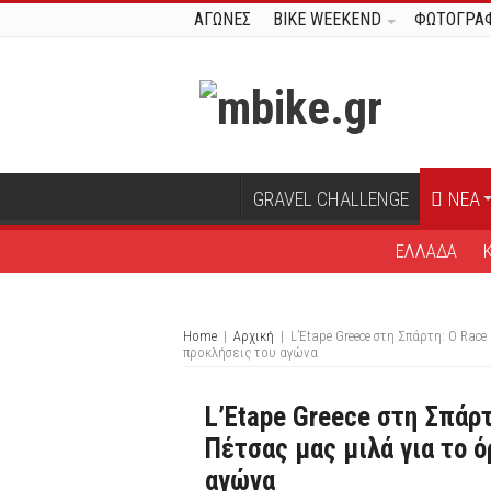
ΑΓΩΝΕΣ
BIKE WEEKEND
ΦΩΤΟΓΡΑΦ
GRAVEL CHALLENGE
ΝΕΑ
ΕΛΛΑΔΑ
Home
|
Αρχική
|
L’Etape Greece στη Σπάρτη: Ο Race
προκλήσεις του αγώνα
L’Etape Greece στη Σπάρτ
Πέτσας μας μιλά για το ό
αγώνα