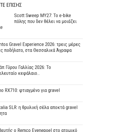
ΤΕ ΕΠΙΣΗΣ
Scott Sweep MY27: Το e-bike
πόλης που δεν θέλει να μοιάζει
ke
tos Gravel Experience 2026: τρεις μέρες
ες ποδήλατο, στα Θεσσαλικά Άγραφα
άπ Γύρου Γαλλίας 2026: Το
ελευταίο κεφάλαιο…
o RX710: φτιαγμένο για gravel
Italia SLR: η θρυλική σέλα αποκτά gravel
τητα
ευτής ο Remco Evenepoel στο ατομικό