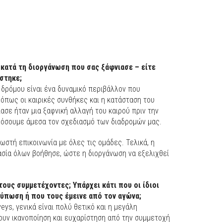
ή κατά τη διοργάνωση που σας ξάφνιασε – είτε
στηκε;
 δρόμου είναι ένα δυναμικό περιβάλλον που
όπως οι καιρικές συνθήκες και η κατάσταση του
ασε ήταν μια ξαφνική αλλαγή του καιρού πριν την
μόσουμε άμεσα τον σχεδιασμό των διαδρομών μας.
ωστή επικοινωνία με όλες τις ομάδες. Τελικά, η
ασία όλων βοήθησε, ώστε η διοργάνωση να εξελιχθεί
ους συμμετέχοντες; Υπάρχει κάτι που οι ίδιοι
ντύπωση ή που τους έμεινε από τον αγώνα;
ys, γενικά είναι πολύ θετικό και η μεγάλη
υν ικανοποίηση και ευχαρίστηση από την συμμετοχή