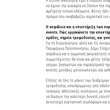
Η ευΖΗΝ feelόsophy έχει ετοιμάσει δι
να έχουν την ευκαιρία να ζήσουν την πα
αμέτρητα τοπικά εδέσματα. Φέτος ήδη
πράγμα που αναβαθμίζει σημαντικά τον 
Η ασφάλεια και η υποστήριξη των συμ
events. Πώς οργανώνετε την υποστήρι
ομάδες, σημεία τροφοδοσίας, και γεν
Για τη διοργανώτρια, αλλά και τίς συνε
Περιφέρεια Πελοποννήσου, Δήμο Σπάρτη
ασφάλεια και η σωματική ακεραιότητα 
συμμετέχοντες θα είναι και φέτος πλή
ιατρών, διασωστών και παραϊατρικού π
κινητές μονάδες μοτοσυκλετών, και ασ
Επίσης σε όλο το μήκος των διαδρομών 
τροφοδοσίας επανδρωμένες από εθελον
τοπικούς αθλητικούς συλλόγους με επι
να δώσουν την καλύτερη δυνατή υποστή
αντίστοιχη εορταστική ατμόσφαιρα και