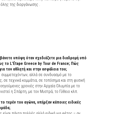
 όλης της διοργάνωσης .
αμβάνετε υπόψη όταν σχεδιάζετε μια διαδρομή υπό
ς το L’Étape Greece by Tour de France; Πώς
ια τον αθλητή και στην ασφάλεια του;
ων συμμετεχόντων, αλλά σε συνδυασμό με το
ς, σε τεχνικά κομμάτια, σε τοπόσημα και στη φυσική
ροηγούμενες χρονιές στην Αρχαία Ολυμπία με το
στεί η Σπάρτη, με τον Μυστρά, το Γύθειο κλπ.
 το τερέν του αγώνα, υπήρξαν κάποιες ειδικές
ομάδα;
ς είναι πάντα πολλές αλλά ειδικά για φέτος – αν