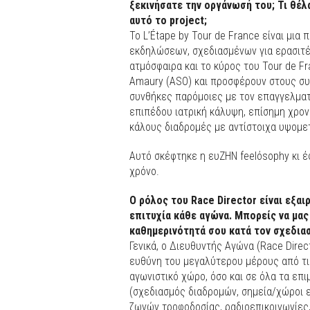
ξεκινήσατε την οργάνωσή του; Τι θέ
αυτό το project;
Το L’Étape by Tour de France είναι μια
εκδηλώσεων, σχεδιασμένων για ερασιτέ
ατμόσφαιρα και το κύρος του Tour de F
Amaury (ASO) και προσφέρουν στους συ
συνθήκες παρόμοιες με τον επαγγελματ
επιπέδου ιατρική κάλυψη, επίσημη χρον
κάλους διαδρομές με αντίστοιχα υψομετ
Aυτό σκέφτηκε η ευΖΗΝ feelόsophy κι έ
χρόνο.
Ο ρόλος του Race Director είναι εξαι
επιτυχία κάθε αγώνα. Μπορείς να μας
καθημερινότητά σου κατά τον σχεδια
Γενικά, ο Διευθυντής Αγώνα (Race Direc
ευθύνη του μεγαλύτερου μέρους από τι
αγωνιστικό χώρο, όσο και σε όλα τα επ
(σχεδιασμός διαδρομών, σημεία/χώροι ε
ζωνών τροφοδοσίας, ραδιοεπικοινωνίες,