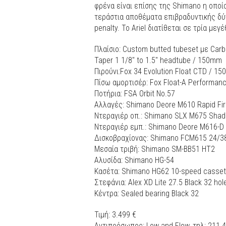
φρένα είναι επίσης της Shimano η οποί
τεράστια αποθέματα επιβραδυντικής δύν
penalty. Το Ariel διατίθεται σε τρία μεγέ
Πλαίσιο: Custom butted tubeset με Carb
Taper 1 1/8″ to 1.5″ headtube / 150mm
Πιρούνι:Fox 34 Evolution Float CTD / 15
Πίσω αμορτισέρ: Fox Float-A Performan
Ποτήρια: FSA Orbit No.57
Αλλαγές: Shimano Deore M610 Rapid Fir
Ντεραγιέρ οπ.: Shimano SLX M675 Shad
Ντεραγιέρ εμπ.: Shimano Deore M616-D
Δισκοβραχίονας: Shimano FCM615 24/
Μεσαία τριβή: Shimano SM-BB51 HT2
Αλυσίδα: Shimano HG-54
Κασέτα: Shimano HG62 10-speed casset
Στεφάνια: Alex XD Lite 27.5 Black 32 hol
Κέντρα: Sealed bearing Black 32
Τιμή: 3.499 €
Αντιπρόσωπος: Low and Flow, τηλ: 211 