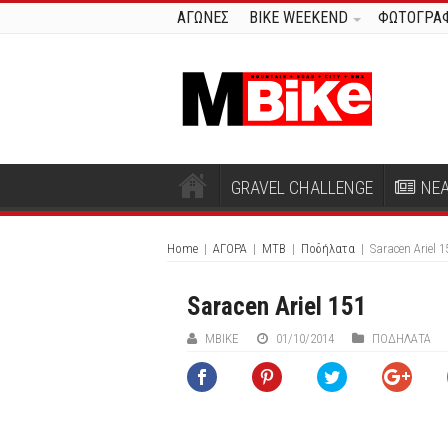
ΑΓΩΝΕΣ
BIKE WEEKEND
ΦΩΤΟΓΡΑΦ
GRAVEL CHALLENGE
ΝΕ
Home
|
ΑΓΟΡΑ
|
MTB
|
Ποδήλατα
|
Saracen Αriel 1
Saracen Αriel 151
ΜΒIKE
01/10/2014
ΠΟΔΉΛΑΤΑ