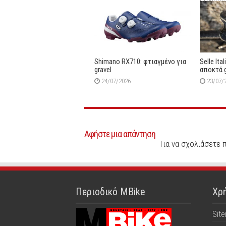
28/07/
Shimano RX710: φτιαγμένο για
Selle Ita
gravel
αποκτά 
24/07/2026
23/07/
Αφήστε μια απάντηση
Για να σχολιάσετε 
Περιοδικό MBike
Χρή
Sit