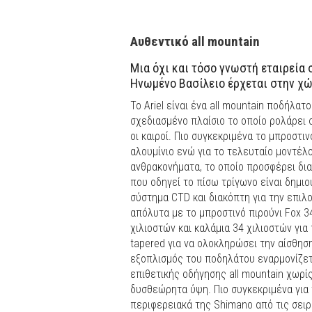
Αυθεντικό all mountain
Mια όχι και τόσο γνωστή εταιρεία 
Ηνωμένο Βασίλειο έρχεται στην χώ
Το Ariel είναι ένα all mountain ποδήλα
σχεδιασμένο πλαίσιο το οποίο ρολάρει
οι καιροί. Πιο συγκεκριμένα το μπροστι
αλουμίνιο ενώ για το τελευταίο μοντέλ
ανθρακονήματα, το οποίο προσφέρει δια
που οδηγεί το πίσω τρίγωνο είναι δημιο
σύστημα CTD και διακόπτη για την επιλο
απόλυτα με το μπροστινό πιρούνι Fox 34
χιλιοστών και καλάμια 34 χιλιοστών για
tapered για να ολοκληρώσει την αίσθησ
εξοπλισμός του ποδηλάτου εναρμονίζετ
επιθετικής οδήγησης all mountain χωρί
δυσθεώρητα ύψη. Πιο συγκεκριμένα για τ
περιφερειακά της Shimano από τις σειρ