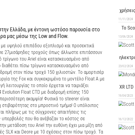
χρήσεις
11/11/2024
Το Sco
στην Ελλάδα, με έντονη ωστόσο παρουσία στο
ρα μας μέσω της Low and Flow.
13/06/2024
το με υψηλού επιπέδου εξοπλισμό και προσεκτικά
 σε 27μισάρηδες τροχούς όπως άλλωστε επιτάσσουν
ηλεκτρ
νό τρίγωνο του Ariel είναι κατασκευασμένο από
ο διαθέτει πίσω τρίγωνο κατασκευασμένο από
23/02/2024
δρομή στον πίσω τροχό 150 χιλιοστών. Το αμορτισέρ
υργία της Fox και συγκεκριμένα το μοντέλο Float A με
γή λειτουργίας το οποίο έρχεται να ταιριάξει
XR LTD 
 Evolution Float CTD με διαδρομή επίσης 150
19/04/2023
 περισσότερη ακαμψία! Φυσικά το steerer είναι
η στιβαρότητας στο μπροστινό τμήμα! Ο υπόλοιπος
αι πλήρως με τις σύγχρονες απαιτήσεις τις
ς υπερβολές που θα ανέβαζαν το κόστος σε
16/12/2022
ην μετάδοση του Ariel την ευθύνη έχει μια μίξη από
ές SLX και Deore με 10 σχέσεις στον πίσω τροχό. Τα