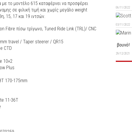
α με το μοντέλο 615 καταφέρνει να προσφέρει
06/11/2022
αμης σε φιλική τιμή και χωρίς μεγάλο weight
θη, 15, 17 και 19 ιντσών.
03/11/2022
on Fibre πίσω τρίγωνο, Tuned Ride Link (TRL)/ CNC
0mm travel / Taper steerer / QR15
βουνό!
ce CTD
29/12/2021
e 10×2
ow Plus
38T 170-175mm
te 11-36T
e
4070259