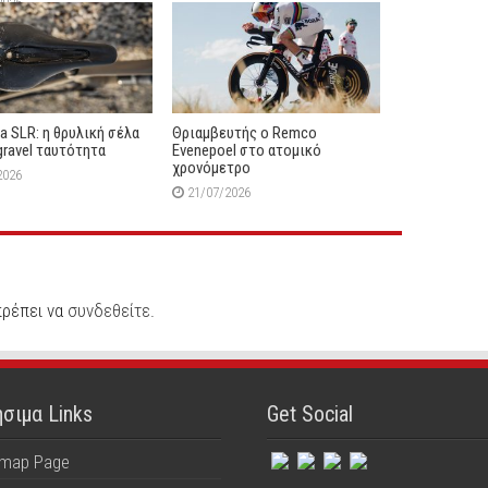
2026
lia SLR: η θρυλική σέλα
Θριαμβευτής ο Remco
gravel ταυτότητα
Evenepoel στο ατομικό
χρονόμετρο
2026
21/07/2026
πρέπει να
συνδεθείτε
.
σιμα Links
Get Social
emap Page