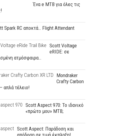
Ένα e MTB για όλες τις
!
tt Spark RC αποκτά… Flight Attendant
Scott Voltage
eRIDE: σε
ισμένη ατμόσφαιρα…
Mondraker
Crafty Carbon
– απλά τέλειο!
Scott Aspect 970: To ιδανικό
«πρώτο μου» ΜΤΒ;
Scott Aspect: Παράδοση και
απόδοση σε τιμή έκπληξη!