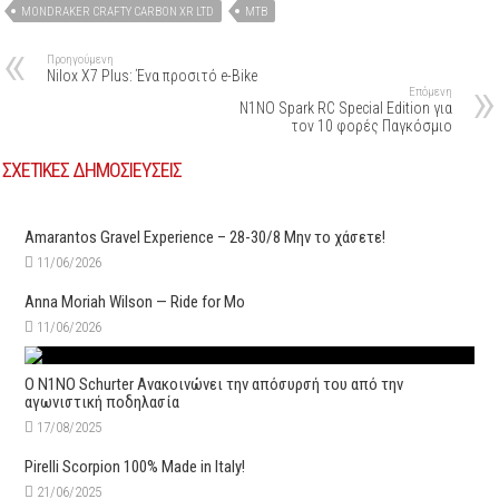
MONDRAKER CRAFTY CARBON XR LTD
MTB
Προηγούμενη
Nilox X7 Plus: Ένα προσιτό e-Bike
Επόμενη
N1NO Spark RC Special Edition για
τον 10 φορές Παγκόσμιο
ΣΧΕΤΙΚΕΣ ΔΗΜΟΣΙΕΥΣΕΙΣ
Amarantos Gravel Experience – 28-30/8 Μην το χάσετε!
11/06/2026
Anna Moriah Wilson — Ride for Mo
11/06/2026
Ο N1NO Schurter Ανακοινώνει την απόσυρσή του από την
αγωνιστική ποδηλασία
17/08/2025
Pirelli Scorpion 100% Made in Italy!
21/06/2025