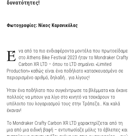
δυνατότητες!
Φωτογραφίες: Νίκος Καρανικόλας
Έ
να από τα πιο ενδιαφέροντα μοντέλα που πρωτοείδαμε
στο Αthens Bike Festival 2023 ήταν το Mondraker Crafty
Carbon XR LTD – όπου το LTD σημαίνει «Limited
Production» καθώς είναι ένα ποδήλατο κατασκευασμένο σε
περιορισμένο αριθμό, δηλαδή… για λίγους!
Ήταν ένα ποδήλατο που συγκέντρωσε τα βλέμματα και έκανε
πολλούς να μπουν για λίγο στο κινητό να τσεκάρουν το
υπόλοιπο του λογαριασμού τους στην Τράπεζα… Και καλά
έκαναν!
Το Mondraker Crafty Carbon XR LTD χαρακτηρίζεται από τη
μια από μια ειδική βαφή – εντυπωσίαζε μόλις το έβλεπες και