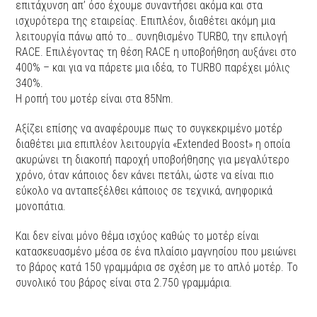
επιτάχυνση απ’ όσο έχουμε συναντήσει ακόμα και στα
ισχυρότερα της εταιρείας. Επιπλέον, διαθέτει ακόμη μια
λειτουργία πάνω από το… συνηθισμένο TURBO, την επιλογή
RACE. Επιλέγοντας τη θέση RACE η υποβοήθηση αυξάνει στο
400% – και για να πάρετε μια ιδέα, το TURBO παρέχει μόλις
340%.
Η ροπή του μοτέρ είναι στα 85Nm.
Αξίζει επίσης να αναφέρουμε πως το συγκεκριμένο μοτέρ
διαθέτει μια επιπλέον λειτουργία «Extended Boost» η οποία
ακυρώνει τη διακοπή παροχή υποβοήθησης για μεγαλύτερο
χρόνο, όταν κάποιος δεν κάνει πετάλι, ώστε να είναι πιο
εύκολο να ανταπεξέλθει κάποιος σε τεχνικά, ανηφορικά
μονοπάτια.
Και δεν είναι μόνο θέμα ισχύος καθώς το μοτέρ είναι
κατασκευασμένο μέσα σε ένα πλαίσιο μαγνησίου που μειώνει
το βάρος κατά 150 γραμμάρια σε σχέση με το απλό μοτέρ. Το
συνολικό του βάρος είναι στα 2.750 γραμμάρια.