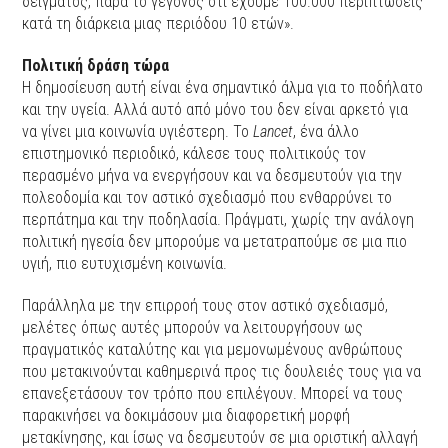
δείγματος, παρά το γεγονός ότι έχουμε 100.000 περιπτώσεις
κατά τη διάρκεια μιας περιόδου 10 ετών».
Πολιτική
δράση τώρα
Η δημοσίευση αυτή είναι ένα σημαντικό άλμα για το ποδήλατο
και την υγεία. Αλλά αυτό από μόνο του δεν είναι αρκετό για
να γίνει μια κοινωνία υγιέστερη. Το
Lancet
, ένα άλλο
επιστημονικό περιοδικό, κάλεσε τους πολιτικούς τον
περασμένο μήνα να ενεργήσουν και να δεσμευτούν για την
πολεοδομία και τον αστικό σχεδιασμό που ενθαρρύνει το
περπάτημα και την ποδηλασία. Πράγματι, χωρίς την ανάλογη
πολιτική ηγεσία δεν μπορούμε να μετατραπούμε σε μια πιο
υγιή, πιο ευτυχισμένη κοινωνία.
Παράλληλα με την επιρροή τους στον αστικό σχεδιασμό,
μελέτες όπως αυτές μπορούν να λειτουργήσουν ως
πραγματικός καταλύτης και για μεμονωμένους ανθρώπους
που μετακινούνται καθημερινά προς τις δουλειές τους για να
επανεξετάσουν τον τρόπο που επιλέγουν. Μπορεί να τους
παρακινήσει να δοκιμάσουν μια διαφορετική μορφή
μετακίνησης, και ίσως να δεσμευτούν σε μια οριστική αλλαγή