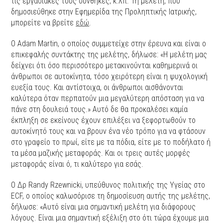
τις εργασιακές τους συνθήκες, κ.λπ. Τη μελέτη, που
δημοσιεύθηκε στην Εφημερίδα της Προληπτικής Ιατρικής,
μπορείτε να βρείτε
εδώ
.
Ο Adam Martin, ο οποίος συμμετείχε στην έρευνα και είναι ο
επικεφαλής συντάκτης της μελέτης, δήλωσε: «Η μελέτη μας
δείχνει ότι όσο περισσότερο μετακινούνται καθημερινά οι
άνθρωποι σε αυτοκίνητα, τόσο χειρότερη είναι η ψυχολογική
ευεξία τους. Και αντίστοιχα, οι άνθρωποι αισθάνονται
καλύτερα όταν περπατούν μια μεγαλύτερη απόσταση για να
πάνε στη δουλειά τους.» Αυτό δε θα προκαλέσει καμία
έκπληξη σε εκείνους έχουν επιλέξει να ξεφορτωθούν το
αυτοκίνητό τους και να βρουν ένα νέο τρόπο για να φτάσουν
στο γραφείο το πρωί, είτε με τα πόδια, είτε με το ποδήλατο ή
τα μέσα μαζικής μεταφοράς. Και οι τρεις αυτές μορφές
μεταφοράς είναι ό, τι καλύτερο για εσάς.
Ο Δρ Randy Rzewnicki, υπεύθυνος πολιτικής της Υγείας στο
ECF, ο οποίος καλωσόρισε τη δημοσίευση αυτής της μελέτης,
δήλωσε: «Αυτό είναι μια σημαντική μελέτη για διάφορους
λόγους. Είναι μια σημαντική εξέλιξη στο ότι τώρα έχουμε μια