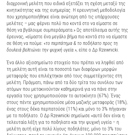
διαχρονική μελέτη που ειδικά εξετάζει τη σχέση μεταξύ της
κινητικότητας και της ευημερίας. Η ερευνητική μεθοδολογία
που χρησιμοποιήθηκε είναι ανώτερη από τις υπάρχουσες
μελέτες – μας φέρνει πολύ πιο κοντά στο να είμαστε σε
θέση να βγάλουμε συμπεράσματα.» Ως αποτέλεσμα αυτής της
έρευνας, «είμαστε ένα μεγάλο βήμα πιο κοντά στο να είμαστε
σε θέση να πούμε: «
το περπάτημα & το ποδήλατο προς τη
δουλειά βελτιώνει την ψυχική υγεία.
», είπε ο Δρ Rzewnicki.
Ένα άλλο αξιοσημείωτο στοιχείο που πρέπει να ληφθεί από
τη μελέτη αυτή είναι τα ποσοστά των διαφόρων μορφών
μεταφοράς που επιλέχτηκαν από τους συμμετέχοντες στη
μελέτη. Πράγματι, πάνω από τα δύο τρίτα του συνόλου των
ατόμων που μετακινούνταν καθημερινά για να πάνε στην
εργασία τους χρησιμοποιούσαν το αυτοκίνητο (67%). Ένας
στους πέντε χρησιμοποιούσε μέσα μαζικής μεταφοράς (18%),
ένας στους δέκα περπατούσε (11%) και μόνο το 3% πήγαιναν
με το ποδήλατο. Ο Δρ Rzewnicki σημείωσε «αυτό δεν είναι η
τελευταία λέξη για το ποδηλατο και την ψυχική υγεία – η
μελέτη αυτή είχε πολύ λίγους ποδηλάτες, μόνο το 3% του