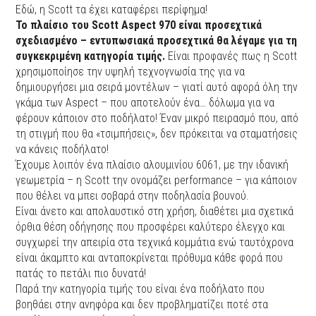
Εδώ, η Scott τα έχει καταφέρει περίφημα!
Το πλαίσιο του Scott Aspect 970 είναι προσεχτικά
σχεδιασμένο – εντυπωσιακά προσεχτικά θα λέγαμε για τη
συγκεκριμένη κατηγορία τιμής.
Είναι προφανές πως η Scott
χρησιμοποίησε την υψηλή τεχνογνωσία της για να
δημιουργήσει μια σειρά μοντέλων – γιατί αυτό αφορά όλη την
γκάμα των Aspect – που αποτελούν ένα… δόλωμα για να
φέρουν κάποιον στο ποδήλατο! Έναν μικρό πειρασμό που, από
τη στιγμή που θα «τσιμπήσεις», δεν πρόκειται να σταματήσεις
να κάνεις ποδήλατο!
Έχουμε λοιπόν ένα πλαίσιο αλουμινίου 6061, με την ιδανική
γεωμετρία – η Scott την ονομάζει performance – για κάποιον
που θέλει να μπει σοβαρά στην ποδηλασία βουνού.
Είναι άνετο και απολαυστικό στη χρήση, διαθέτει μια σχετικά
όρθια θέση οδήγησης που προσφέρει καλύτερο έλεγχο και
συγχωρεί την απειρία στα τεχνικά κομμάτια ενώ ταυτόχρονα
είναι άκαμπτο και ανταποκρίνεται πρόθυμα κάθε φορά που
πατάς το πετάλι πιο δυνατά!
Παρά την κατηγορία τιμής του είναι ένα ποδήλατο που
βοηθάει στην ανηφόρα και δεν προβληματίζει ποτέ στα