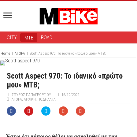
CITY
ROAD
MTB
Home
|
ΑΓΟΡΑ
|
Scott Aspect 970: To ιδανικό «πρώτο μου» ΜΤΒ;
Scott Aspect 970: To ιδανικό «πρώτο
μου» ΜΤΒ;
ΣΠΎΡΟΣ ΠΑΠΑΓΕΩΡΓΊΟΥ
16/12/2022
ΑΓΟΡΑ
,
ΑΡΧΙΚΉ
,
ΠΟΔΉΛΑΤΑ
Έστω ότι κάποιος θέλει να ασχοληθεί με την