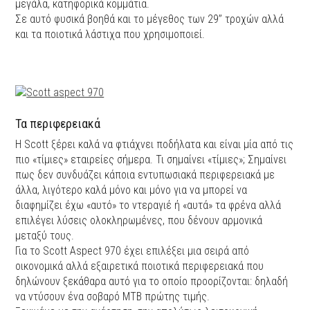
μεγάλα, κατηφορικά κομμάτια.
Σε αυτό φυσικά βοηθά και το μέγεθος των 29’’ τροχών αλλά
και τα ποιοτικά λάστιχα που χρησιμοποιεί.
Τα περιφερειακά
Η Scott ξέρει καλά να φτιάχνει ποδήλατα και είναι μία από τις
πιο «τίμιες» εταιρείες σήμερα. Τι σημαίνει «τίμιες»; Σημαίνει
πως δεν συνδυάζει κάποια εντυπωσιακά περιφερειακά με
άλλα, λιγότερο καλά μόνο και μόνο για να μπορεί να
διαφημίζει έχω «αυτό» το ντεραγιέ ή «αυτά» τα φρένα αλλά
επιλέγει λύσεις ολοκληρωμένες, που δένουν αρμονικά
μεταξύ τους.
Για το Scott Aspect 970 έχει επιλέξει μια σειρά από
οικονομικά αλλά εξαιρετικά ποιοτικά περιφερειακά που
δηλώνουν ξεκάθαρα αυτό για το οποίο προορίζονται: δηλαδή
να ντύσουν ένα σοβαρό ΜΤΒ πρώτης τιμής.