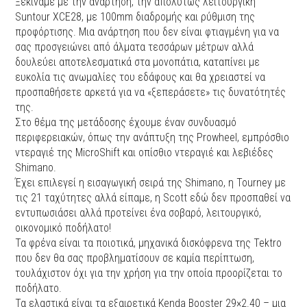
Ξεκινάμε με την ανάρτηση, την απολύτως λειτουργική
Suntour XCE28, με 100mm διαδρομής και ρύθμιση της
προφόρτισης. Μια ανάρτηση που δεν είναι φτιαγμένη για να
σας προσγειώνει από άλματα τεσσάρων μέτρων αλλά
δουλεύει αποτελεσματικά στα μονοπάτια, καταπίνει με
ευκολία τις ανωμαλίες του εδάφους και θα χρειαστεί να
προσπαθήσετε αρκετά για να «ξεπεράσετε» τις δυνατότητές
της.
Στο θέμα της μετάδοσης έχουμε έναν συνδυασμό
περιφερειακών, όπως την ανάπτυξη της Prowheel, εμπρόσθιο
ντεραγιέ της MicroShift και οπίσθιο ντεραγιέ και λεβιέδες
Shimano.
Έχει επιλεγεί η εισαγωγική σειρά της Shimano, η Tourney με
τις 21 ταχύτητες αλλά είπαμε, η Scott εδώ δεν προσπαθεί να
εντυπωσιάσει αλλά προτείνει ένα σοβαρό, λειτουργικό,
οικονομικό ποδήλατο!
Τα φρένα είναι τα ποιοτικά, μηχανικά δισκόφρενα της Tektro
που δεν θα σας προβληματίσουν σε καμία περίπτωση,
τουλάχιστον όχι για την χρήση για την οποία προορίζεται το
ποδήλατο.
Τα ελαστικά είναι τα εξαιρετικά Kenda Booster 29×2.40 – μια