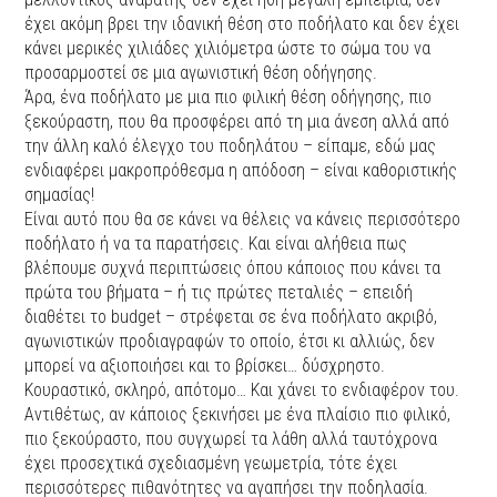
έχει ακόμη βρει την ιδανική θέση στο ποδήλατο και δεν έχει
κάνει μερικές χιλιάδες χιλιόμετρα ώστε το σώμα του να
προσαρμοστεί σε μια αγωνιστική θέση οδήγησης.
Άρα, ένα ποδήλατο με μια πιο φιλική θέση οδήγησης, πιο
ξεκούραστη, που θα προσφέρει από τη μια άνεση αλλά από
την άλλη καλό έλεγχο του ποδηλάτου – είπαμε, εδώ μας
ενδιαφέρει μακροπρόθεσμα η απόδοση – είναι καθοριστικής
σημασίας!
Είναι αυτό που θα σε κάνει να θέλεις να κάνεις περισσότερο
ποδήλατο ή να τα παρατήσεις. Και είναι αλήθεια πως
βλέπουμε συχνά περιπτώσεις όπου κάποιος που κάνει τα
πρώτα του βήματα – ή τις πρώτες πεταλιές – επειδή
διαθέτει το budget – στρέφεται σε ένα ποδήλατο ακριβό,
αγωνιστικών προδιαγραφών το οποίο, έτσι κι αλλιώς, δεν
μπορεί να αξιοποιήσει και το βρίσκει… δύσχρηστο.
Κουραστικό, σκληρό, απότομο… Και χάνει το ενδιαφέρον του.
Αντιθέτως, αν κάποιος ξεκινήσει με ένα πλαίσιο πιο φιλικό,
πιο ξεκούραστο, που συγχωρεί τα λάθη αλλά ταυτόχρονα
έχει προσεχτικά σχεδιασμένη γεωμετρία, τότε έχει
περισσότερες πιθανότητες να αγαπήσει την ποδηλασία.