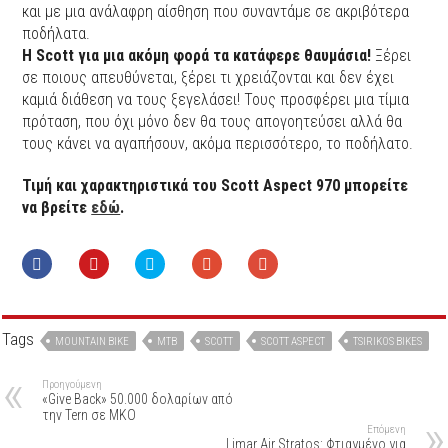
και με μια ανάλαφρη αίσθηση που συναντάμε σε ακριβότερα
ποδήλατα.
Η Scott για μια ακόμη φορά τα κατάφερε θαυμάσια!
Ξέρει
σε ποιους απευθύνεται, ξέρει τι χρειάζονται και δεν έχει
καμιά διάθεση να τους ξεγελάσει! Τους προσφέρει μια τίμια
πρόταση, που όχι μόνο δεν θα τους απογοητεύσει αλλά θα
τους κάνει να αγαπήσουν, ακόμα περισσότερο, το ποδήλατο.
Τιμή και χαρακτηριστικά του Scott Aspect 970 μπορείτε
να βρείτε
εδώ
.
Tags
MOUNTAIN BIKE
MTB
SCOTT
SCOTT ASPECT
TSIRIKOS BIKES
Προηγούμενη
«Give Back» 50.000 δολαρίων από
την Tern σε ΜΚΟ
Επόμενη
Limar Air Stratos: Φτιαγμένο για