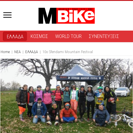
ΚΟΣΜΟΣ
WORLD TOUR
ΣΥΝΕΝΤΕΥΞΕΙΣ
ΕΛΛΑΔΑ
Home
|
ΝΕΑ
|
ΕΛΛΑΔΑ
|
10ο Sfendami Mountain Festival