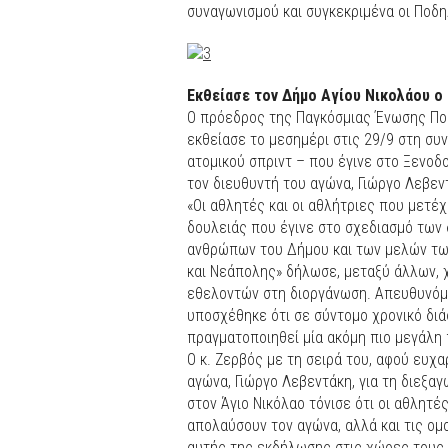
συναγωνισμού και συγκεκριμένα οι Ποδη
Εκθείασε τον Δήμο Αγίου Νικολάου ο
Ο πρόεδρος της Παγκόσμιας Ένωσης Πο
εκθείασε το μεσημέρι στις 29/9 στη σ
ατομικού σπριντ – που έγινε στο Ξενοδ
τον διευθυντή του αγώνα, Γιώργο Λεβεν
«Οι αθλητές και οι αθλήτριες που μετέ
δουλειάς που έγινε στο σχεδιασμό των
ανθρώπων του Δήμου και των μελών τω
και Νεάπολης» δήλωσε, μεταξύ άλλων, 
εθελοντών στη διοργάνωση. Απευθυνόμ
υποσχέθηκε ότι σε σύντομο χρονικό διάσ
πραγματοποιηθεί μία ακόμη πιο μεγάλη
Ο κ. Ζερβός με τη σειρά του, αφού ευχα
αγώνα, Γιώργο Λεβεντάκη, για τη διεξ
στον Άγιο Νικόλαο τόνισε ότι οι αθλητέ
απολαύσουν τον αγώνα, αλλά και τις ο
αυτής της εκδήλωσης στις χώρες τους