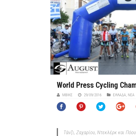
World Press Cycling Cham
MBIKE
29/09/2016
ΕΛΛΑΔΑ
,
ΝΕΑ
Τάνζι, Ζαχαρίου, Ντεκλέρκ και Πόο