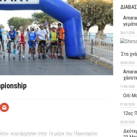
ΔΙΑΒΑΣ
Amaran
γεμάτ
28/07/2026
Στα χνά
25/06/2026
Amaran
χάσετ
pionship
11/06/2026
Oiti M
01/06/2026
12ος 
20/05/2026
Δεύτερ
υλτον κυριάρχησαν στην 1η μέρα του Παγκοσμίου