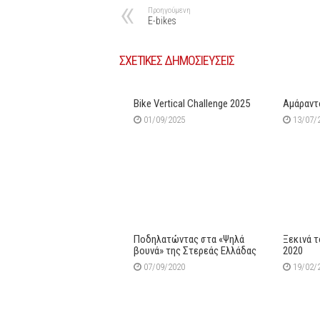
Προηγούμενη
Ε-bikes
ΣΧΕΤΙΚΕΣ ΔΗΜΟΣΙΕΥΣΕΙΣ
Bike Vertical Challenge 2025
Αμάραντο
01/09/2025
13/07/
Ποδηλατώντας στα «Ψηλά
Ξεκινά τ
βουνά» της Στερεάς Ελλάδας
2020
07/09/2020
19/02/