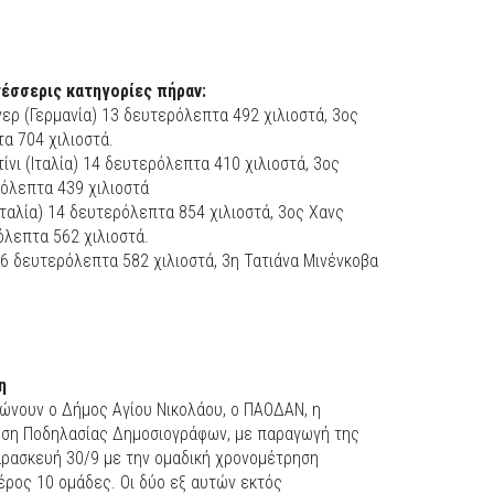
τέσσερις κατηγορίες πήραν:
ερ (Γερμανία) 13 δευτερόλεπτα 492 χιλιοστά, 3ος
α 704 χιλιοστά.
νι (Ιταλία) 14 δευτερόλεπτα 410 χιλιοστά, 3ος
όλεπτα 439 χιλιοστά
ταλία) 14 δευτερόλεπτα 854 χιλιοστά, 3ος Χανς
όλεπτα 562 χιλιοστά.
16 δευτερόλεπτα 582 χιλιοστά, 3η Τατιάνα Μινένκοβα
η
ώνουν ο Δήμος Αγίου Νικολάου, ο ΠΑΟΔΑΝ, η
ωση Ποδηλασίας Δημοσιογράφων, με παραγωγή της
Παρασκευή 30/9 με την ομαδική χρονομέτρηση
έρος 10 ομάδες. Οι δύο εξ αυτών εκτός