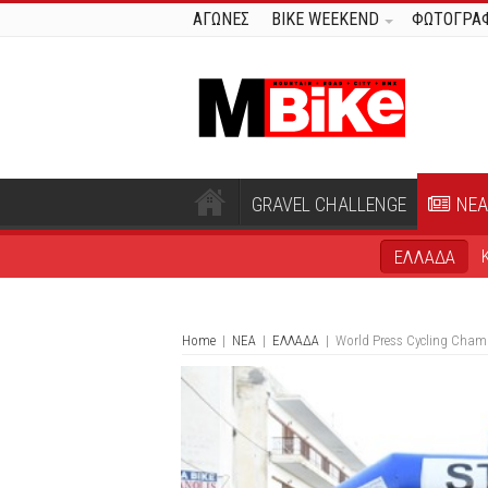
ΑΓΩΝΕΣ
BIKE WEEKEND
ΦΩΤΟΓΡΑΦ
GRAVEL CHALLENGE
ΝΕΑ
ΕΛΛΑΔΑ
Home
|
ΝΕΑ
|
ΕΛΛΑΔΑ
|
World Press Cycling Cham