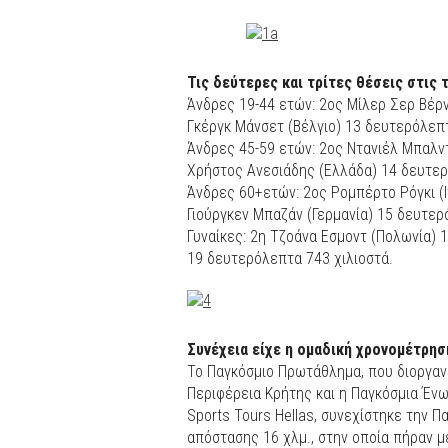
Τις δεύτερες και τρίτες θέσεις στις 
Άνδρες 19-44 ετών: 2ος Μίλερ Σερ Βέρν
Γκέργκ Μάνσετ (Βέλγιο) 13 δευτερόλεπτ
Άνδρες 45-59 ετών: 2ος Ντανιέλ Μπαλντί
Χρήστος Ανεσιάδης (Ελλάδα) 14 δευτερ
Άνδρες 60+ετών: 2ος Ρομπέρτο Ρόγκι (Ι
Γιούργκεν Μπαζάν (Γερμανία) 15 δευτερ
Γυναίκες: 2η Τζοάνα Εσμοντ (Πολωνία) 
19 δευτερόλεπτα 743 χιλιοστά.
Συνέχεια είχε η ομαδική χρονομέτρησ
Το Παγκόσμιο Πρωτάθλημα, που διοργαν
Περιφέρεια Κρήτης και η Παγκόσμια Έν
Sports Tours Hellas, συνεχίστηκε την 
απόστασης 16 χλμ., στην οποία πήραν μ