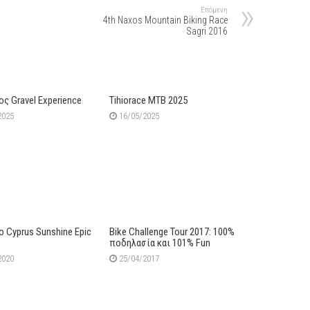
Επόμενη
4th Naxos Mountain Biking Race
Sagri 2016
ς Gravel Experience
Tihiorace MTB 2025
2025
16/05/2025
ο Cyprus Sunshine Epic
Bike Challenge Tour 2017: 100%
ποδηλασία και 101% Fun
2020
25/04/2017