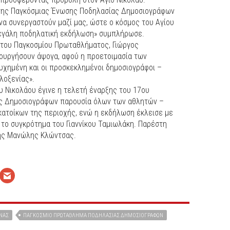
 της Παγκόσμιας Ένωσης Ποδηλασίας Δημοσιογράφων
να συνεργαστούν μαζί μας, ώστε ο κόσμος του Αγίου
μεγάλη ποδηλατική εκδήλωση» συμπλήρωσε.
 του Παγκοσμίου Πρωταθλήματος, Γιώργος
τουργήσουν άψογα, αφού η προετοιμασία των
υχημένη και οι προσκεκλημένοι δημοσιογράφοι –
λοξενίας».
ου Νικολάου έγινε η τελετή έναρξης του 17ου
ς Δημοσιογράφων παρουσία όλων των αθλητών –
κατοίκων της περιοχής, ενώ η εκδήλωση έκλεισε με
το συγκρότημα του Γιαννίκου Ταμιωλάκη. Παρέστη
χης Μανώλης Κλώντσας.
ΝΑΣ
ΠΑΓΚΌΣΜΙΟ ΠΡΩΤΆΘΛΗΜΑ ΠΟΔΗΛΑΣΊΑΣ ΔΗΜΟΣΙΟΓΡΆΦΩΝ