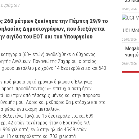
23 Μα
ιογράφων
18/05/2026
ς 260 μέτρων ξεκίνησε την Πέμπτη 29/9 το
ηλασίας Δημοσιογράφων, που διεξάγεται
UCI Mob
ην αιγίδα του ΕΟΤ και του Υπουργείου
05/05/2026
Megalo
 κατηγορία (60+ ετών) αναδείχθηκε ο 60χρονος
νικητέ
ητής Αγγλικών, Παναγιώτης Ζαχαρίου, ο οποίος
29/04/2026
ο χρυσό μετάλλιο με χρόνο 14 δευτερόλεπτα και 540
ν ποδηλασία εφτά χρόνια» δήλωσε ο Έλληνας
aniapost προσθέτοντας: «Η επιτυχία αυτή ήταν
ντά μου πριν από τέσσερις μήνες και στην παρούσα
ύναμής μου. Αύριο και μεθαύριο θα μετάσχω και στο
να φέρω ένα ακόμη μετάλλιο».
α Βαλεντίνα Τάνζι με 15 δευτερόλεπτα και 699
έχρι 42 ετών ταχύτερος ήταν ο Βρετανός Νιλ
 996 χιλιοστά, ενώ στην ηλικία 45-59 ετών
με 13 δευτερόλεπτα και 703 χιλιοστά.