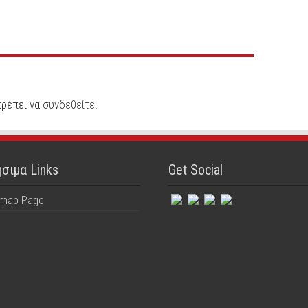
πρέπει να
συνδεθείτε
.
σιμα Links
Get Social
emap Page