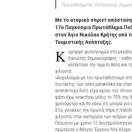
Πρωταθλήματος Ποδηλασίας Δημοσ
Με το ατομικό σπριντ απόσταση
17ο Παγκόσμιο Πρωτάθλημα Ποδ
στον Άγιο Νικόλαο Κρήτης υπό τ
Τουριστικής Ανάπτυξης.
Κ
υρίαρχη φυσιογνωμία στη μεγάλη
Χανιώτης δημοσιογράφος – καθηγ
κατέκτησε την πρώτη θέση και τ
χιλιοστά.
«Ασχολούμαι με τον πρωταθλητισμό στη
συντάκτης των sites parakritika και ch
αναπάντεχη διότι είχα σχίσει τον τένο
φάση έχω ανακτήσει μόλις το 70% της δ
χρονόμετρο και θα κάνω ότι μπορώ για 
Στις γυναίκες την πρωτιά πήρε η Ιταλίδ
χιλιοστά, στην κατηγορία των ανδρών μ
Πόουλτον με χρόνο 12 δευτερόλεπτα και
πρώτευσε ο Βέλγος Έργουιν Ντε Κλερκ 