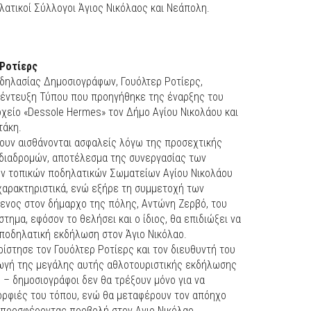
λατικοί Σύλλογοι Άγιος Νικόλαος και Νεάπολη.
 Ροτίερς
δηλασίας Δημοσιογράφων, Γουόλτερ Ροτίερς,
υνέντευξη Τύπου που προηγήθηκε της έναρξης του
οχείο «Dessole Hermes» τον Δήμο Αγίου Νικολάου και
τάκη.
χουν αισθάνονται ασφαλείς λόγω της προσεχτικής
 διαδρομών, αποτέλεσμα της συνεργασίας των
ν τοπικών ποδηλατικών Σωματείων Αγίου Νικολάου
χαρακτηριστικά, ενώ εξήρε τη συμμετοχή των
ενος στον δήμαρχο της πόλης, Αντώνη Ζερβό, του
τημα, εφόσον το θελήσει και ο ίδιος, θα επιδιώξει να
 ποδηλατική εκδήλωση στον Άγιο Νικόλαο.
ρίστησε τον Γουόλτερ Ροτίερς και τον διευθυντή του
αγωγή της μεγάλης αυτής αθλοτουριστικής εκδήλωσης
ς – δημοσιογράφοι δεν θα τρέξουν μόνο για να
μορφιές του τόπου, ενώ θα μεταφέρουν τον απόηχο
 προσφέροντας προβολή στον Αγιο Νικόλαο.