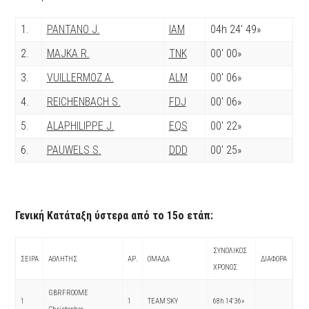
1.
PANTANO J.
IAM
04h 24′ 49»
2.
MAJKA R.
TNK
00′ 00»
3.
VUILLERMOZ A.
ALM
00′ 06»
4.
REICHENBACH S.
FDJ
00′ 06»
5.
ALAPHILIPPE J.
EQS
00′ 22»
6.
PAUWELS S.
DDD
00′ 25»
Γενική Κατάταξη ύστερα από το 15ο ετάπ:
ΣΥΝΟΛΙΚΟΣ
ΣΕΙΡΑ
ΑΘΛΗΤΗΣ
ΑΡ.
ΟΜΑΔΑ
ΔΙΑΦΟΡΑ
ΧΡΟΝΟΣ
GBRFROOME
1
1
TEAM SKY
68h 14′ 36»