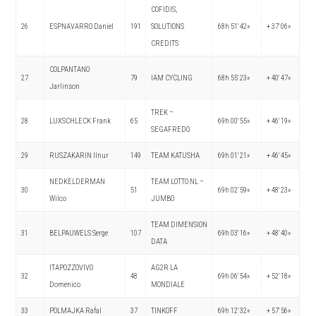
COFIDIS,
26
ESPNAVARRO Daniel
191
SOLUTIONS
68h 51′ 42»
+ 37′ 06»
CREDITS
COLPANTANO
27
79
IAM CYCLING
68h 55′ 23»
+ 40′ 47»
Jarlinson
TREK –
28
LUXSCHLECK Frank
65
69h 00′ 55»
+ 46′ 19»
SEGAFREDO
29
RUSZAKARIN Ilnur
149
TEAM KATUSHA
69h 01′ 21»
+ 46′ 45»
NEDKELDERMAN
TEAM LOTTO NL –
30
51
69h 02′ 59»
+ 48′ 23»
Wilco
JUMBO
TEAM DIMENSION
31
BELPAUWELS Serge
107
69h 03′ 16»
+ 48′ 40»
DATA
ITAPOZZOVIVO
AG2R LA
32
48
69h 06′ 54»
+ 52′ 18»
Domenico
MONDIALE
33
POLMAJKA Rafal
37
TINKOFF
69h 12′ 32»
+ 57′ 56»