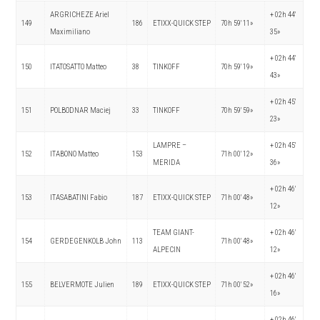
ARGRICHEZE Ariel
+ 02h 44′
149
186
ETIXX-QUICK STEP
70h 59′ 11»
Maximiliano
35»
+ 02h 44′
150
ITATOSATTO Matteo
38
TINKOFF
70h 59′ 19»
43»
+ 02h 45′
151
POLBODNAR Maciej
33
TINKOFF
70h 59′ 59»
23»
LAMPRE –
+ 02h 45′
152
ITABONO Matteo
153
71h 00′ 12»
MERIDA
36»
+ 02h 46′
153
ITASABATINI Fabio
187
ETIXX-QUICK STEP
71h 00′ 48»
12»
TEAM GIANT-
+ 02h 46′
154
GERDEGENKOLB John
113
71h 00′ 48»
ALPECIN
12»
+ 02h 46′
155
BELVERMOTE Julien
189
ETIXX-QUICK STEP
71h 00′ 52»
16»
+ 02h 46′