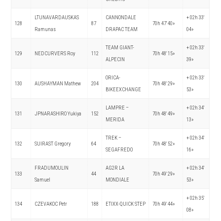
LTUNAVARDAUSKAS
CANNONDALE
+ 02h 33′
128
87
70h 47′ 40»
Ramunas
DRAPAC TEAM
04»
TEAM GIANT-
+ 02h 33′
129
NEDCURVERS Roy
112
70h 48′ 15»
ALPECIN
39»
ORICA-
+ 02h 33′
130
AUSHAYMAN Mathew
204
70h 48′ 29»
BIKEEXCHANGE
53»
LAMPRE –
+ 02h 34′
131
JPNARASHIRO Yukiya
152
70h 48′ 49»
MERIDA
13»
TREK –
+ 02h 34′
132
SUIRAST Gregory
64
70h 48′ 52»
SEGAFREDO
16»
FRADUMOULIN
AG2R LA
+ 02h 34′
133
44
70h 49′ 29»
Samuel
MONDIALE
53»
+ 02h 35′
134
CZEVAKOC Petr
188
ETIXX-QUICK STEP
70h 49′ 44»
08»