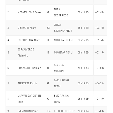
Christopher
TREK –
2
NEDMOLLEMA Bauke
61
68h 16′ 23»
+ 01′ 47»
SEGAFREDO
ORICA-
3
GBRYATES Adam
209
68h 17′ 21»
+ 02′ 45»
BIKEEXCHANGE
4
COLQUINTANA Nairo
11
MOVISTAR TEAM
68h 17′ 35»
+ 02′ 59»
ESPVALVERDE
5
12
MOVISTAR TEAM
68h 17′ 53»
+ 03′ 17»
Alejandro
AG2R LA
6
FRABARDET Romain
41
68h 18′ 40»
+ 04′ 04»
MONDIALE
BMC RACING
7
AUSPORTE Richie
91
68h 19′ 03»
+ 04′ 27»
TEAM
USAVAN GARDEREN
BMC RACING
8
99
68h 19′ 23»
+ 04′ 47»
Tejay
TEAM
9
IRLMARTIN Daniel
184
ETIXX-QUICK STEP
68h 19′ 39»
+ 05′ 03»