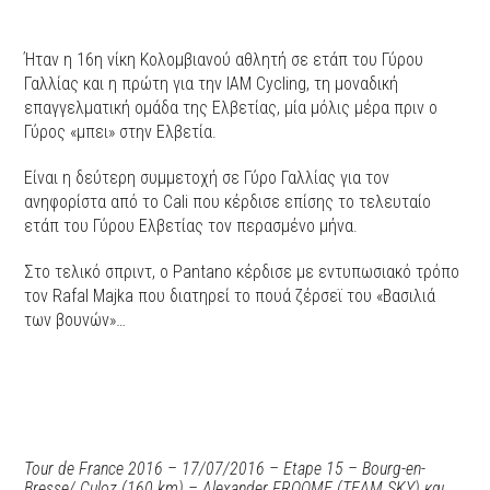
Ήταν η 16η νίκη Κολομβιανού αθλητή σε ετάπ του Γύρου
Γαλλίας και η πρώτη για την IAM Cycling, τη μοναδική
επαγγελματική ομάδα της Ελβετίας, μία μόλις μέρα πριν ο
Γύρος «μπει» στην Ελβετία.
Είναι η δεύτερη συμμετοχή σε Γύρο Γαλλίας για τον
ανηφορίστα από το Cali που κέρδισε επίσης το τελευταίο
ετάπ του Γύρου Ελβετίας τον περασμένο μήνα.
Στο τελικό σπριντ, ο Pantano κέρδισε με εντυπωσιακό τρόπο
τον Rafal Majka που διατηρεί το πουά ζέρσεϊ του «Βασιλιά
των βουνών»…
Tour de France 2016 – 17/07/2016 – Etape 15 – Bourg-en-
Bresse/ Culoz (160 km) – Alexander FROOME (TEAM SKY) και