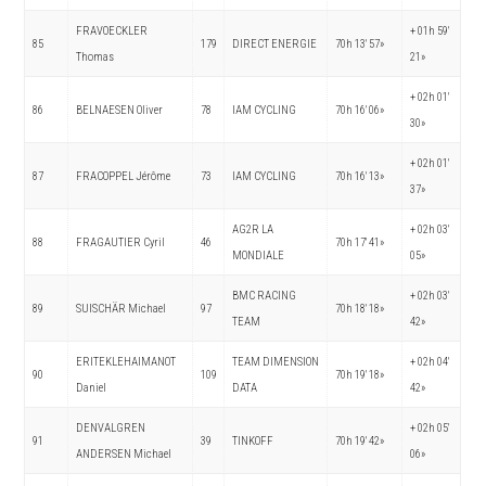
FRAVOECKLER
+ 01h 59′
85
179
DIRECT ENERGIE
70h 13′ 57»
Thomas
21»
+ 02h 01′
86
BELNAESEN Oliver
78
IAM CYCLING
70h 16′ 06»
30»
+ 02h 01′
87
FRACOPPEL Jérôme
73
IAM CYCLING
70h 16′ 13»
37»
AG2R LA
+ 02h 03′
88
FRAGAUTIER Cyril
46
70h 17′ 41»
MONDIALE
05»
BMC RACING
+ 02h 03′
89
SUISCHÄR Michael
97
70h 18′ 18»
TEAM
42»
ERITEKLEHAIMANOT
TEAM DIMENSION
+ 02h 04′
90
109
70h 19′ 18»
Daniel
DATA
42»
DENVALGREN
+ 02h 05′
91
39
TINKOFF
70h 19′ 42»
ANDERSEN Michael
06»