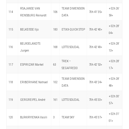
RSAJANSE VAN
TEAM DIMENSION
+ 02h 26′
114
106
70h 41′ 35»
RENSBURG Reinardt
DATA
59»
+ 02h 28′
115
BELKEISSE Iljo
183
ETIXX-QUICK STEP
70h 42′ 40»
04»
BELROELANDTS
+ 02h 28′
116
168
LOTTO SOUDAL
70h 42′ 49»
Jurgen
13»
TREK –
+ 02h 28′
117
ESPIRIZAR Markel
63
70h 42′ 53»
SEGAFREDO
17»
TEAM DIMENSION
+ 02h 28′
118
ERIBERHANE Natnael
102
70h 43′ 24»
DATA
48»
+ 02h 30′
119
GERGREIPEL André
161
LOTTO SOUDAL
70h 45′ 33»
57»
+ 02h 31′
120
BLRKIRYIENKA Vasili
3
TEAM SKY
70h 45′ 37»
01»