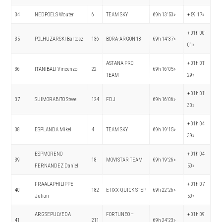
34
NEDPOELS Wouter
6
TEAM SKY
69h 13′ 53»
+ 59′ 17»
+ 01h 00′
35
POLHUZARSKI Bartosz
136
BORA-ARGON 18
69h 14′ 37»
01»
ASTANA PRO
+ 01h 01′
36
ITANIBALI Vincenzo
22
69h 16′ 05»
TEAM
29»
+ 01h 01′
37
SUIMORABITO Steve
124
FDJ
69h 16′ 06»
30»
+ 01h 04′
38
ESPLANDA Mikel
4
TEAM SKY
69h 19′ 15»
39»
ESPMORENO
+ 01h 04′
39
18
MOVISTAR TEAM
69h 19′ 26»
FERNANDEZ Daniel
50»
FRAALAPHILIPPE
+ 01h 07′
40
182
ETIXX-QUICK STEP
69h 22′ 26»
Julian
50»
ARGSEPULVEDA
FORTUNEO –
+ 01h 09′
41
211
69h 24′ 23»