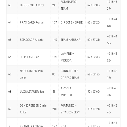
ASTANA PRO
+ 01h 43′
63
UKRGRIVKO Andriy
24
69h 58′ 03»
TEAM
27»
+ 01h 44′
64
FRASICARD Romain
177
DIRECT ENERGIE
69h 59′ 26»
50»
+ 01h 44′
65
ESPLOSADA Alberto
145
TEAM KATUSHA
69h 59′ 31»
55»
LAMPRE –
+ 01h 45′
66
SLOPOLANC Jan
159
69h 59′ 38»
MERIDA
02»
NEDSLAGTER Tom
CANNONDALE
+ 01h 45′
67
88
69h 59′ 53»
Jelte
DRAPAC TEAM
17»
AG2R LA
+ 01h 45′
68
LUXGASTAUER Ben
45
70h 00′ 06»
MONDIALE
30»
DENSORENSEN Chris
FORTUNEO –
+ 01h 45′
69
218
70h 00′ 21»
Anker
VITAL CONCEPT
45»
+ 01h 46′
70
FRAROUX Anthony
127
FDJ
70h 00′ 58»