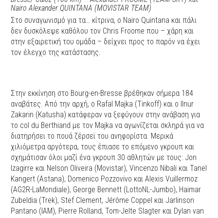
Nairo Alexander QUINTANA (MOVISTAR TEAM)
Στο συναγωνισμό για τα… κίτρινα, ο Nairo Quintana και πάλι
δεν δυσκόλεψε καθόλου τον Chris Froome που – χάρη και
στην εξαιρετική του ομάδα – δείχνει προς το παρόν να έχει
τον έλεγχο της κατάστασης.
Στην εκκίνηση στο Bourg-en-Bresse βρέθηκαν σήμερα 184
αναβάτες. Από την αρχή, ο Rafal Majka (Tinkoff) και ο Ilnur
Zakarin (Katusha) κατάφεραν να ξεφύγουν στην ανάβαση για
το col du Berthiand με τον Majka να αγωνίζεται σκληρά για να
διατηρήσει το πουά ζέρσεϊ του ανηφορίστα. Μερικά
χιλιόμετρα αργότερα, τους έπιασε το επόμενο γκρουπ και
σχημάτισαν όλοι μαζί ένα γκρουπ 30 αθλητών με τους: Jon
Izagirre και Nelson Oliveira (Movistar), Vincenzo Nibali και Tanel
Kangert (Astana), Domenico Pozzovivo και Alexis Vuillermoz
(AG2R-LaMondiale), George Bennett (LottoNL-Jumbo), Haimar
Zubeldia (Trek), Stef Clement, Jérôme Coppel και Jarlinson
Pantano (IAM), Pierre Rolland, Tom-Jelte Slagter και Dylan van