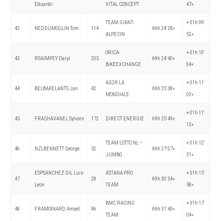
Eduardo
VITAL CONCEPT
47»
TEAM GIANT-
+ 01h 09′
42
NEDDUMOULIN Tom
114
69h 24′ 28»
ALPECIN
52»
ORICA-
+ 01h 10′
43
RSAIMPEY Daryl
205
69h 24′ 40»
BIKEEXCHANGE
04»
AG2R LA
+ 01h 11′
44
BELBAKELANTS Jan
42
69h 25′ 38»
MONDIALE
02»
+ 01h 11′
45
FRACHAVANEL Sylvain
172
DIRECT ENERGIE
69h 25′ 49»
13»
TEAM LOTTO NL –
+ 01h 12′
46
NZLBENNETT George
52
69h 27′ 07»
JUMBO
31»
ESPSANCHEZ GIL Luis-
ASTANA PRO
+ 01h 15′
47
28
69h 30′ 34»
Leon
TEAM
58»
BMC RACING
+ 01h 17′
48
FRAMOINARD Amaël
96
69h 31′ 40»
TEAM
04»