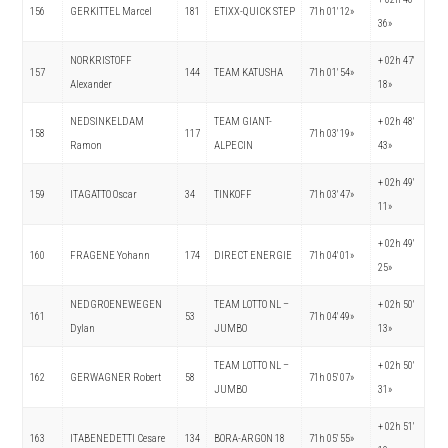
156
GERKITTEL Marcel
181
ETIXX-QUICK STEP
71h 01′ 12»
36»
NORKRISTOFF
+ 02h 47′
157
144
TEAM KATUSHA
71h 01′ 54»
Alexander
18»
NEDSINKELDAM
TEAM GIANT-
+ 02h 48′
158
117
71h 03′ 19»
Ramon
ALPECIN
43»
+ 02h 49′
159
ITAGATTO Oscar
34
TINKOFF
71h 03′ 47»
11»
+ 02h 49′
160
FRAGENE Yohann
174
DIRECT ENERGIE
71h 04′ 01»
25»
NEDGROENEWEGEN
TEAM LOTTO NL –
+ 02h 50′
161
53
71h 04′ 49»
Dylan
JUMBO
13»
TEAM LOTTO NL –
+ 02h 50′
162
GERWAGNER Robert
58
71h 05′ 07»
JUMBO
31»
+ 02h 51′
163
ITABENEDETTI Cesare
134
BORA-ARGON 18
71h 05′ 55»