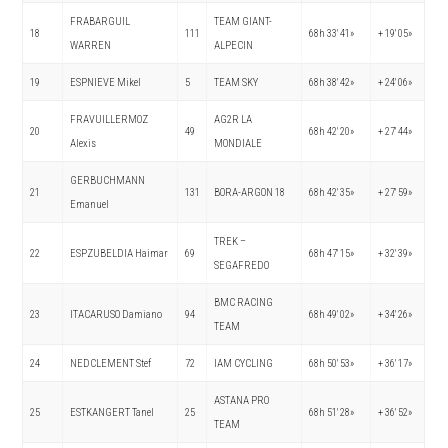
FRABARGUIL
TEAM GIANT-
18
111
68h 33′ 41»
+ 19′ 05»
WARREN
ALPECIN
19
ESPNIEVE Mikel
5
TEAM SKY
68h 38′ 42»
+ 24′ 06»
FRAVUILLERMOZ
AG2R LA
20
49
68h 42′ 20»
+ 27′ 44»
Alexis
MONDIALE
GERBUCHMANN
21
131
BORA-ARGON 18
68h 42′ 35»
+ 27′ 59»
Emanuel
TREK –
22
ESPZUBELDIA Haimar
69
68h 47′ 15»
+ 32′ 39»
SEGAFREDO
BMC RACING
23
ITACARUSO Damiano
94
68h 49′ 02»
+ 34′ 26»
TEAM
24
NEDCLEMENT Stef
72
IAM CYCLING
68h 50′ 53»
+ 36′ 17»
ASTANA PRO
25
ESTKANGERT Tanel
25
68h 51′ 28»
+ 36′ 52»
TEAM