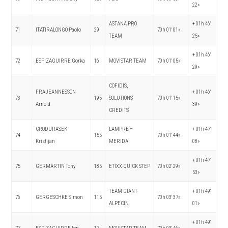
22»
ASTANA PRO
+ 01h 46′
71
ITATIRALONGO Paolo
29
70h 01′ 01»
TEAM
25»
+ 01h 46′
72
ESPIZAGUIRRE Gorka
16
MOVISTAR TEAM
70h 01′ 05»
29»
COFIDIS,
FRAJEANNESSON
+ 01h 46′
73
195
SOLUTIONS
70h 01′ 15»
Arnold
39»
CREDITS
CRODURASEK
LAMPRE –
+ 01h 47′
74
155
70h 01′ 44»
Kristijan
MERIDA
08»
+ 01h 47′
75
GERMARTIN Tony
185
ETIXX-QUICK STEP
70h 02′ 29»
53»
TEAM GIANT-
+ 01h 49′
76
GERGESCHKE Simon
115
70h 03′ 37»
ALPECIN
01»
+ 01h 49′