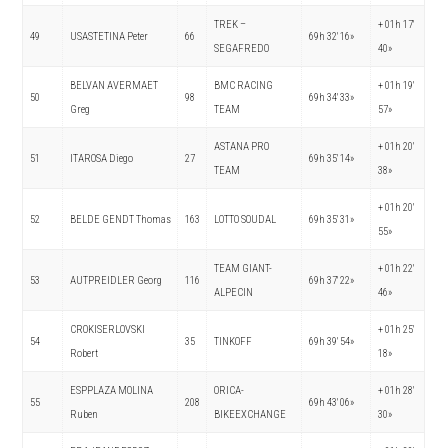
TREK –
+ 01h 17′
49
USASTETINA Peter
66
69h 32′ 16»
SEGAFREDO
40»
BELVAN AVERMAET
BMC RACING
+ 01h 19′
50
98
69h 34′ 33»
Greg
TEAM
57»
ASTANA PRO
+ 01h 20′
51
ITAROSA Diego
27
69h 35′ 14»
TEAM
38»
+ 01h 20′
52
BELDE GENDT Thomas
163
LOTTO SOUDAL
69h 35′ 31»
55»
TEAM GIANT-
+ 01h 22′
53
AUTPREIDLER Georg
116
69h 37′ 22»
ALPECIN
46»
CROKISERLOVSKI
+ 01h 25′
54
35
TINKOFF
69h 39′ 54»
Robert
18»
ESPPLAZA MOLINA
ORICA-
+ 01h 28′
55
208
69h 43′ 06»
Ruben
BIKEEXCHANGE
30»