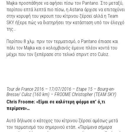
Majka προσπάθησε να αφήσει πίσω τον Pantano. Στο μεταξύ,
περίπου επτά λεπτά πιο πίσω, η Astana άρχισε να επιταχύνει
στην κορυφή του γκρουπ του κίτρινου ζέρσεϊ αλλά η Team
SKY ήξερε πώς να διατηρήσει την κατάσταση υπό τον έλεγχό
της…
Περίπου 8 χλμ. πριν τον τερματισμό, ο Pantano έπιασε και
πάλι τον Majka και ο κολομβιανός έμεινε πλέον κοντά του
μέχρι που τον ξεπέρασε στο τελικό σπριντ στο Culoz.
Tour de France 2016 – 17/07/2016 – Etape 15 – Bourg-en-
Bresse/ Culoz (160 km) – FROOME Christopher (TEAM SKY)
Chris Froome: «Είμαι σε καλύτερη φόρμα απ’ ό,τι
περίμενα»…
Αυτό δήλωσε ο κάτοχος του κίτρινου ζέρσεϊ αμέσως μετά
τον τερματισμό του σημερινού ετάπ.
«Περίμενα σήμερα