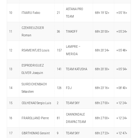
ASTANA PRO
10
ITAARU Fabio
21
68h 19′ 52»
+ 05′ 16»
TEAM
CZEKREUZIGER
11
36
TINKOFF
68h 20′ 00»
+ 05′ 24»
Roman
LAMPRE –
12
RSAMEINTJES Louis
157
68h 20′ 24»
+ 05′ 48»
MERIDA
ESPRODRIGUEZ
13
141
TEAM KATUSHA
68h 20′ 30»
+ 05′ 54»
OLIVER Joaquin
SUIREICHENBACH
14
126
FDJ
68h 23′ 16»
+ 08′ 40»
Sébastien
15
COLHENAO Sergio Luis
2
TEAM SKY
68h 27′ 00»
+ 12′ 24»
CANNONDALE
16
FRAROLLAND Pierre
81
68h 27′ 00»
+ 12′ 24»
DRAPAC TEAM
17
GBRTHOMAS Geraint
9
TEAM SKY
68h 27′ 23»
+ 12′ 47»