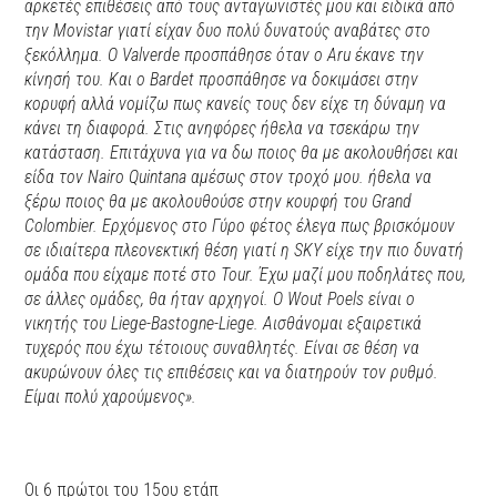
αρκετές επιθέσεις από τους ανταγωνιστές μου και ειδικά από
την Movistar γιατί είχαν δυο πολύ δυνατούς αναβάτες στο
ξεκόλλημα. Ο Valverde προσπάθησε όταν ο Aru έκανε την
κίνησή του. Και ο Bardet προσπάθησε να δοκιμάσει στην
κορυφή αλλά νομίζω πως κανείς τους δεν είχε τη δύναμη να
κάνει τη διαφορά. Στις ανηφόρες ήθελα να τσεκάρω την
κατάσταση. Επιτάχυνα για να δω ποιος θα με ακολουθήσει και
είδα τον Nairo Quintana αμέσως στον τροχό μου. ήθελα να
ξέρω ποιος θα με ακολουθούσε στην κουρφή του Grand
Colombier. Ερχόμενος στο Γύρο φέτος έλεγα πως βρισκόμουν
σε ιδιαίτερα πλεονεκτική θέση γιατί η SKY είχε την πιο δυνατή
ομάδα που είχαμε ποτέ στο Tour. Έχω μαζί μου ποδηλάτες που,
σε άλλες ομάδες, θα ήταν αρχηγοί. Ο Wout Poels είναι ο
νικητής του Liege-Bastogne-Liege. Αισθάνομαι εξαιρετικά
τυχερός που έχω τέτοιους συναθλητές. Είναι σε θέση να
ακυρώνουν όλες τις επιθέσεις και να διατηρούν τον ρυθμό.
Είμαι πολύ χαρούμενος».
Οι 6 πρώτοι του 15ου ετάπ