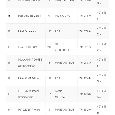
77
ESPIZAGUIRRE Ion
17
MOVISTAR TEAM
70h 03′ 46»
10»
+ 01h 52′
78
SUIELMIGER Martin
74
IAM CYCLING
70h 07′ 07»
31»
+ 01h 52′
79
FRAROY Jérémy
128
FDJ
70h 07′ 09»
33»
FORTUNEO –
+ 01h 54′
80
FRAFEILLU Brice
214
70h 09′ 17»
VITAL CONCEPT
41»
COLANACONA GOMEZ
+ 01h 54′
81
13
MOVISTAR TEAM
70h 09′ 33»
Winner Andrew
57»
+ 01h 58′
82
FRAVICHOT Arthur
129
FDJ
70h 12′ 44»
08»
ETHGRMAY Tsgabu
LAMPRE –
+ 01h 58′
83
156
70h 12′ 50»
Gebremaryam
MERIDA
14»
+ 01h 58′
84
POROLIVEIRA Nelson
19
MOVISTAR TEAM
70h 13′ 26»
50»