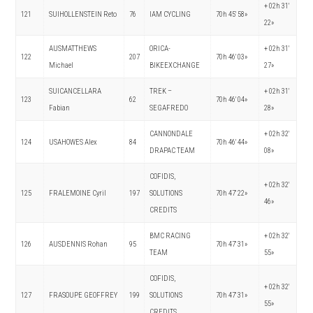
+ 02h 31′
121
SUIHOLLENSTEIN Reto
76
IAM CYCLING
70h 45′ 58»
22»
AUSMATTHEWS
ORICA-
+ 02h 31′
122
207
70h 46′ 03»
Michael
BIKEEXCHANGE
27»
SUICANCELLARA
TREK –
+ 02h 31′
123
62
70h 46′ 04»
Fabian
SEGAFREDO
28»
CANNONDALE
+ 02h 32′
124
USAHOWES Alex
84
70h 46′ 44»
DRAPAC TEAM
08»
COFIDIS,
+ 02h 32′
125
FRALEMOINE Cyril
197
SOLUTIONS
70h 47′ 22»
46»
CREDITS
BMC RACING
+ 02h 32′
126
AUSDENNIS Rohan
95
70h 47′ 31»
TEAM
55»
COFIDIS,
+ 02h 32′
127
FRASOUPE GEOFFREY
199
SOLUTIONS
70h 47′ 31»
55»
CREDITS