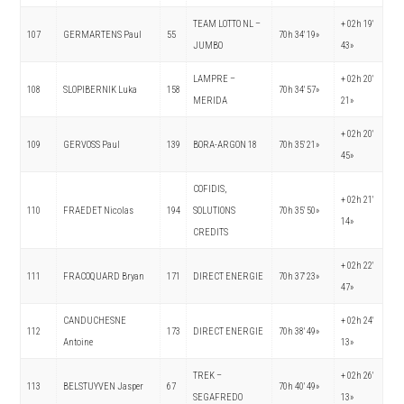
TEAM LOTTO NL –
+ 02h 19′
107
GERMARTENS Paul
55
70h 34′ 19»
JUMBO
43»
LAMPRE –
+ 02h 20′
108
SLOPIBERNIK Luka
158
70h 34′ 57»
MERIDA
21»
+ 02h 20′
109
GERVOSS Paul
139
BORA-ARGON 18
70h 35′ 21»
45»
COFIDIS,
+ 02h 21′
110
FRAEDET Nicolas
194
SOLUTIONS
70h 35′ 50»
14»
CREDITS
+ 02h 22′
111
FRACOQUARD Bryan
171
DIRECT ENERGIE
70h 37′ 23»
47»
CANDUCHESNE
+ 02h 24′
112
173
DIRECT ENERGIE
70h 38′ 49»
Antoine
13»
TREK –
+ 02h 26′
113
BELSTUYVEN Jasper
67
70h 40′ 49»
SEGAFREDO
13»