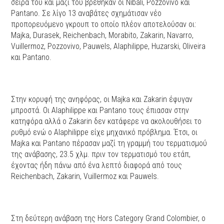
σειρά του και μαζί του βρέθηκαν οι Nibali, Pozzovivo και
Pantano. Σε λίγο 13 αναβάτες σχημάτισαν νέο
προπορευόμενο γκρουπ το οποίο πλέον αποτελούσαν οι:
Majka, Durasek, Reichenbach, Morabito, Zakarin, Navarro,
Vuillermoz, Pozzovivo, Pauwels, Alaphilippe, Huzarski, Oliveira
και Pantano.
Στην κορυφή της ανηφόρας, οι Majka και Zakarin έφυγαν
μπροστά. Οι Alaphilippe και Pantano τους έπιασαν στην
κατηφόρα αλλά ο Zakarin δεν κατάφερε να ακολουθήσει το
ρυθμό ενώ ο Alaphilippe είχε μηχανικό πρόβλημα. Έτσι, οι
Majka και Pantano πέρασαν μαζί τη γραμμή του τερματισμού
της ανάβασης, 23.5 χλμ. πριν τον τερματισμό του ετάπ,
έχοντας ήδη πάνω από ένα λεπτό διαφορά από τους
Reichenbach, Zakarin, Vuillermoz και Pauwels.
Στη δεύτερη ανάβαση της Hors Category Grand Colombier, ο