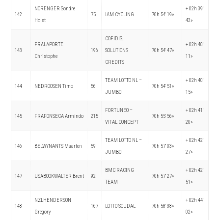
NORENGER Sondre
+ 02h 39′
142
75
IAM CYCLING
70h 54′ 19»
Holst
43»
COFIDIS,
FRALAPORTE
+ 02h 40′
143
196
SOLUTIONS
70h 54′ 47»
Christophe
11»
CREDITS
TEAM LOTTO NL –
+ 02h 40′
144
NEDROOSEN Timo
56
70h 54′ 51»
JUMBO
15»
FORTUNEO –
+ 02h 41′
145
FRAFONSECA Armindo
215
70h 55′ 56»
VITAL CONCEPT
20»
TEAM LOTTO NL –
+ 02h 42′
146
BELWYNANTS Maarten
59
70h 57′ 03»
JUMBO
27»
BMC RACING
+ 02h 42′
147
USABOOKWALTER Brent
92
70h 57′ 27»
TEAM
51»
NZLHENDERSON
+ 02h 44′
148
167
LOTTO SOUDAL
70h 58′ 38»
Gregory
02»