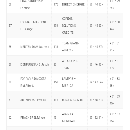
FRAJEANDESBOZ
+ 01h 29′
56
175
DIRECT ENERGIE
69h 44′ 32»
Fabrice
56»
COFIDIS,
ESPMATE MARDONES
+ 01h 30′
57
198
SOLUTIONS
69h 45′ 20»
Luis Angel
44»
CREDITS
TEAM GIANT-
+ 01h 31′
58
NEDTEN DAM Laurens
118
69h 45′ 57»
ALPECIN
21»
ASTANA PRO
+ 01h 31′
59
DENFUGLSANG Jakob
23
69h 46′ 13»
TEAM
37»
PORFARIA DA COSTA
LAMPRE –
+ 01h 33′
60
151
69h 47′ 54»
Rui Alberto
MERIDA
18»
+ 01h 33′
61
AUTKONRAD Patrick
137
BORA-ARGON 18
69h 48′ 21»
45»
AG2R LA
+ 01h 37′
62
FRACHEREL Mikael
43
69h 52′ 11»
MONDIALE
35»