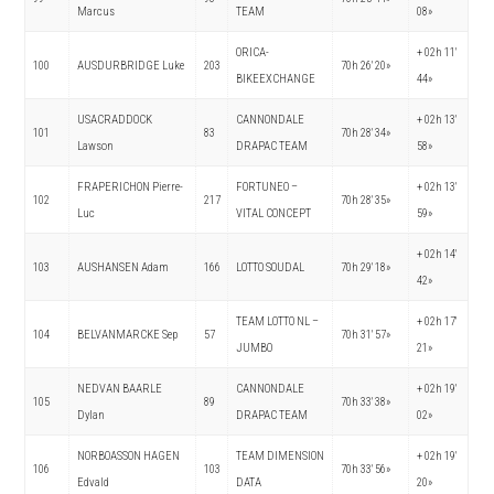
Marcus
TEAM
08»
ORICA-
+ 02h 11′
100
AUSDURBRIDGE Luke
203
70h 26′ 20»
BIKEEXCHANGE
44»
USACRADDOCK
CANNONDALE
+ 02h 13′
101
83
70h 28′ 34»
Lawson
DRAPAC TEAM
58»
FRAPERICHON Pierre-
FORTUNEO –
+ 02h 13′
102
217
70h 28′ 35»
Luc
VITAL CONCEPT
59»
+ 02h 14′
103
AUSHANSEN Adam
166
LOTTO SOUDAL
70h 29′ 18»
42»
TEAM LOTTO NL –
+ 02h 17′
104
BELVANMARCKE Sep
57
70h 31′ 57»
JUMBO
21»
NEDVAN BAARLE
CANNONDALE
+ 02h 19′
105
89
70h 33′ 38»
Dylan
DRAPAC TEAM
02»
NORBOASSON HAGEN
TEAM DIMENSION
+ 02h 19′
106
103
70h 33′ 56»
Edvald
DATA
20»