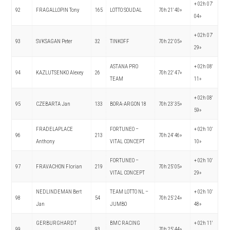
+ 02h 07′
92
FRAGALLOPIN Tony
165
LOTTO SOUDAL
70h 21′ 40»
04»
+ 02h 07′
93
SVKSAGAN Peter
32
TINKOFF
70h 22′ 05»
29»
ASTANA PRO
+ 02h 08′
94
KAZLUTSENKO Alexey
26
70h 22′ 47»
TEAM
11»
+ 02h 08′
95
CZEBARTA Jan
133
BORA-ARGON 18
70h 23′ 35»
59»
FRADELAPLACE
FORTUNEO –
+ 02h 10′
96
213
70h 24′ 46»
Anthony
VITAL CONCEPT
10»
FORTUNEO –
+ 02h 10′
97
FRAVACHON Florian
219
70h 25′ 05»
VITAL CONCEPT
29»
NEDLINDEMAN Bert
TEAM LOTTO NL –
+ 02h 10′
98
54
70h 25′ 24»
Jan
JUMBO
48»
GERBURGHARDT
BMC RACING
+ 02h 11′
99
93
70h 25′ 44»