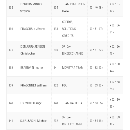
GBRCUMMINGS
TEAM DIMENSION
+ 02h 35′
135
104
70h 49′ 48»
Stephen
DATA
12»
COFIDIS,
+ 02h 36′
136
FRACOUSIN Jérome
193
SOLUTIONS
70h 51′ 07»
31»
CREDITS
DENJUUL-JENSEN
ORICA-
+ 02h 36′
137
206
70h 51′ 22»
Christopher
BIKEEXCHANGE
46»
+ 02h 38′
138
ESPERVITI Imanol
14
MOVISTAR TEAM
70h 53′ 20»
44»
+ 02h 38′
139
FRABONNET William
122
FDJ
70h 53′ 30»
54»
+ 02h 39′
140
ESPVICIOSO Angel
148
TEAM KATUSHA
70h 53′ 55»
19»
ORICA-
+ 02h 39′
141
SUIALBASINI Michael
202
70h 54′ 16»
BIKEEXCHANGE
40»