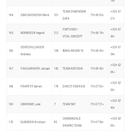
19»
TEAM DIMENSION
+ 02h 51′
164
GBRCAVENDISH Mark
101
71h 06′ 03»
DATA
27»
FORTUNEO –
+ 02h 51′
165
NORBREEN Vegard
212
71h 06′ 19»
VITAL CONCEPT
43»
GERSCHILLINGER
+ 02h 51′
166
138
BORA-ARGON 18
71h 06′ 30»
Andreas
54»
+ 02h 52′
167
ITAGUARNIERI Jacopo
142
TEAM KATUSHA
71h 06′ 42»
06»
+ 02h 52′
168
FRAPETIT Adrien
176
DIRECT ENERGIE
71h 07′ 02»
26»
+ 02h 52′
169
GBRROWE Luke
7
TEAM SKY
71h 07′ 21»
45»
CANNONDALE
+ 02h 53′
170
SLOKOREN Kristijan
85
71h 07′ 36»
DRAPAC TEAM
00»