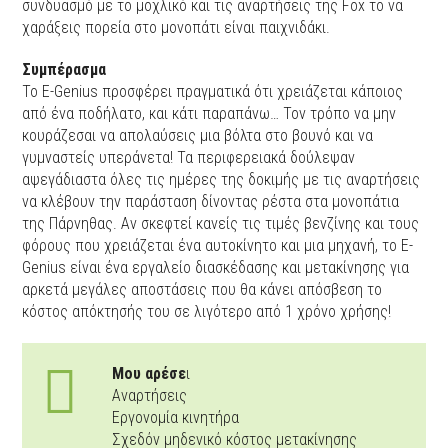
συνδυασμό με το μοχλικό και τις αναρτήσεις της Fox το να
χαράξεις πορεία στο μονοπάτι είναι παιχνιδάκι.
Συμπέρασμα
Το Ε-Genius προσφέρει πραγματικά ότι χρειάζεται κάποιος
από ένα ποδήλατο, και κάτι παραπάνω… Τον τρόπο να μην
κουράζεσαι να απολαύσεις μια βόλτα στο βουνό και να
γυμναστείς υπεράνετα! Τα περιφερειακά δούλεψαν
αψεγάδιαστα όλες τις ημέρες της δοκιμής με τις αναρτήσεις
να κλέβουν την παράσταση δίνοντας ρέστα στα μονοπάτια
της Πάρνηθας. Αν σκεφτεί κανείς τις τιμές βενζίνης και τους
φόρους που χρειάζεται ένα αυτοκίνητο και μια μηχανή, το E-
Genius είναι ένα εργαλείο διασκέδασης και μετακίνησης για
αρκετά μεγάλες αποστάσεις που θα κάνει απόσβεση το
κόστος απόκτησής του σε λιγότερο από 1 χρόνο χρήσης!
Μου αρέσε
ι
Αναρτήσεις
Εργονομία κινητήρα
Σχεδόν μηδενικό κόστος μετακίνησης