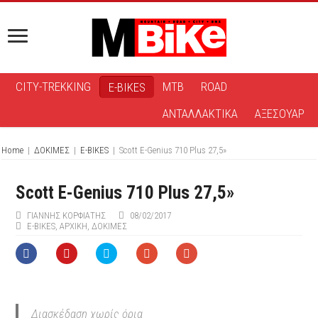
CITY-TREKKING
MTB
ROAD
E-BIKES
ΑΝΤΑΛΛΑΚΤΙΚΑ
ΑΞΕΣΟΥΑΡ
Home
|
ΔΟΚΙΜΕΣ
|
E-BIKES
|
Scott E-Genius 710 Plus 27,5»
Scott E-Genius 710 Plus 27,5»
ΓΙΆΝΝΗΣ ΚΟΡΦΙΆΤΗΣ
08/02/2017
E-BIKES
,
ΑΡΧΙΚΉ
,
ΔΟΚΙΜΕΣ
Διασκέδαση χωρίς όρια