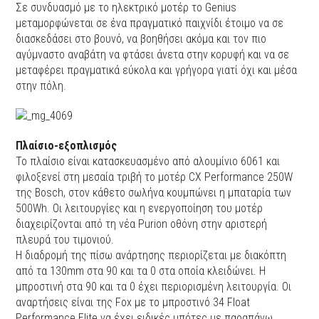
Σε συνδυασμό με το ηλεκτρικό μοτέρ το Genius
μεταμορφώνεται σε ένα πραγματικό παιχνίδι έτοιμο να σε
διασκεδάσει στο βουνό, να βοηθήσει ακόμα και τον πιο
αγύμναστο αναβάτη να φτάσει άνετα στην κορυφή και να σε
μεταφέρει πραγματικά εύκολα και γρήγορα γιατί όχι και μέσα
στην πόλη.
Πλαίσιο-εξοπλισμός
Το πλαίσιο είναι κατασκευασμένο από αλουμίνιο 6061 και
φιλοξενεί στη μεσαία τριβή το μοτέρ CX Performance 250W
της Bosch, στον κάθετο σωλήνα κουμπώνει η μπαταρία των
500Wh. Οι λειτουργίες και η ενεργοποίηση του μοτέρ
διαχειρίζονται από τη νέα Purion οθόνη στην αριστερή
πλευρά του τιμονιού.
Η διαδρομή της πίσω ανάρτησης περιορίζεται με διακόπτη
από τα 130mm στα 90 και τα 0 στα οποία κλειδώνει. Η
μπροστινή στα 90 και τα 0 έχει περιορισμένη λειτουργία. Οι
αναρτήσεις είναι της Fox με το μπροστινό 34 Float
Performance Elite να έχει ειδικές μπότες με παραπάνω