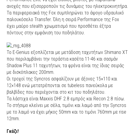
ανοχές που εξισορροπούν τις δυνάμεις του ηλεκτροκινητήρα.
Τα περιφερειακά της Fox συμπληρώνει το άψογο υδραυλικό
παλουκόσελο Transfer. Όλη η σειρά Performance της Fox
έχει μαύρο stealth χρωματισμό που προσθέτει έξτρα
πόντους στην εμφάνιση του ποδηλάτου.
Το Ε-Genius εξοπλίζεται με μετάδοση ταχυτήτων Shimano XT
που περιλαμβάνει την τεράστια κασέτα 11-46 και σασμάν
Shadow Plus 11 ταχυτήτων, τα φρένα είναι της ίδιας σειράς
με δισκόπλακες 200mm.
Οι τροχοί της Syncros ασφαλίζουν με άξονες 15×110 και
12×148 ενώ μετατρέπονται σε tubeless πανεύκολα με
βαλβίδες που περιέχονται στο κιτ του ποδηλάτου.
Τα λάστιχα είναι Maxxis DHF 2.8 εμπρός και Recon 2.8 πίσω.
Το στήσιμο κλείνει με σέλα, τιμόνι και λαιμό από την Syncros
με το λαιμό να έχει μήκος 50mm και το τιμόνι 760mm με rise
12mm.
Γκάζι!