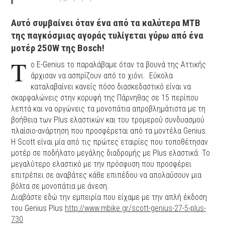
Αυτό συμβαίνει όταν ένα από τα καλύτερα ΜΤΒ
της παγκόσμιας αγοράς τυλίγεται γύρω από ένα
μοτέρ 250W της Bosch!
Τ
ο E-Genius το παραλάβαμε όταν τα βουνά της Αττικής
άρχισαν να ασπρίζουν από το χιόνι.
Εύκολα
καταλαβαίνει κανείς πόσο διασκεδαστικό είναι να
σκαρφαλώνεις στην κορυφή της Πάρνηθας σε 15 περίπου
λεπτά και να οργώνεις τα μονοπάτια απροβλημάτιστα με τη
βοήθεια των Plus ελαστικών και του τρομερού συνδυασμού
πλαίσιο-ανάρτηση που προσφέρεται από τα μοντέλα Genius.
H Scott είναι μία από τις πρώτες εταιρίες που τοποθέτησαν
μοτέρ σε ποδήλατο μεγάλης διαδρομής με Plus ελαστικά. Το
μεγαλύτερο ελαστικό με την πρόσφυση που προσφέρει
επιτρέπει σε αναβάτες κάθε επιπέδου να απολαύσουν μια
βόλτα σε μονοπάτια με άνεση.
Διαβάστε εδώ την εμπειρία που είχαμε με την απλή έκδοση
του Genius Plus
http://www.mbike.gr/scott-genius-27-5-plus-
730