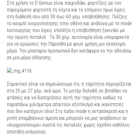
Στη χρήση το E-Genius είναι παιχνιδάκι, φορτίζεις με τον
παρεχόμενο φορτιστή τη νύχτα και το επόμενο πρωί έχεις
στη διάθεσή σου από 30 έως 60 χλμ. υποβοήθησης. Πιέζεις
το κουμπί ενεργοποίησης στην οθόνη και ανάλογα με τo mode
λειτουργίας που έχεις επιλέξει η υποβοήθηση ξεκινάει με
την πρώτη πεταλιά.
Τα 30 χλμ. αυτονομία είναι υπεραρκετά
για να οργώσεις την Πάρνηθα με φουλ χρήση μια ολόκληρη
μέρα. Την μπαταρία προσωπικά δεν κατάφερα να την αδειάσω
σε μια μέρα οδήγησης.
Σημαντικό είναι να σημειώσουμε ότι, η ταχύτητα περιορίζεται
στα 25 με 27 χλμ. ανά ώρα. Το μοτέρ δηλαδή σε βοηθάει να
φτάσεις και να διατηρήσεις αυτή την ταχύτητα, καθώς τα
παραπάνω χιλιόμετρα απαιτούν εξοπλισμό και ικανότητες
που δεν κατέχουν όλοι! Στο turbo mode η ανταπόκριση και η
ροπή επεμβαίνουν άμεσα και μπορούν να μας ανεβάσουν αν
«συγχρονίσουμε» σωστά τις πεταλιές χωρίς σχεδόν καθόλου
σπατάλη ενέργειας.