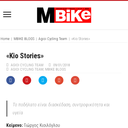
Home
|
MBIKE BLOGS
|
Agioi Cycling Team
|
«Kio Stories»
«Kio Stories»
AGIOI CYCLING TEAM
09/01/2018
AGIOI CYCLING TEAM
,
MBIKE BLOGS
Το ποδήλατο είναι διασκέδαση, συντροφικότητα και
υγεία
Κείμενο:
Γιώργος Κιοιλόγλου