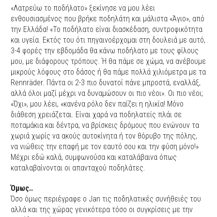
«Λατρεύω το ποδήλατο» ξεκίνησε να μου λέει
ενθουσιασμένος που βρήκε ποδηλάτη και μάλιστα «Άγιο», από
την Ελλάδα! «Το ποδήλατο είναι διασκέδαση, συντροφικότητα
και υγεία. Εκτός του ότι πηγαινοέρχομαι στη δουλειά με αυτό,
3-4 φορές την εβδομάδα θα κάνω ποδήλατο με τους φίλους
μου, με διάφορους τρόπους. Ή θα πάμε σε χώμα, να ανέβουμε
μικρούς λόφους στο δάσος ή θα πάμε πολλά χιλιόμετρα με τα
Rennräder. Πάντα οι 2-3 πιο δυνατοί πάνε μπροστά, εναλλάξ,
αλλά όλοι μαζί μέχρι να δυναμώσουν οι πιο νέοι». Οι πιο νέοι;
«Όχι», μου λέει, «κανένα ρόλο δεν παίζει η ηλικία! Μόνο
διάθεση χρειάζεται. Είναι χαρά να ποδηλατείς πλάι σε
ποταμάκια και δέντρα, να βρίσκεις δρόμους που ενώνουν τα
χωριά χωρίς να ακούς αυτοκίνητα ή τον θόρυβο της πόλης,
να νιώθεις την επαφή με τον εαυτό σου και την φύση μόνο!»
Μέχρι εδώ καλά, συμφωνούσα και καταλάβαινα όπως
καταλαβαίνονται οι απανταχού ποδηλάτες.
Όμως..
Όσο όμως περιέγραφε ο Jan τις ποδηλατικές συνήθειές του
αλλά και της χώρας γενικότερα τόσο οι συγκρίσεις με την