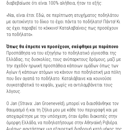
διαβεβαίωσε ότι είναι 100% αλήθεια, ήταν το εξής:
«Ναι, είναι έτσι: Εδώ, σε περίπτωση ατυχήματος ποδηλάτου
με αυτοκίνητο το δίκιο το έχει πάντα το ποδήλατο! Πάντα! Κι
ας έχει παραβεί το κόκκινο! Καταλαβαίνεις πως προσέχουν
τα ποδήλατα».
Όπως θα έπρεπε να προσέχουν, σκέφθηκα με παράπονο
Προσπάθησα να του εξηγήσω το ποδηλατικό γίγνεσθαι της
Ελλάδας, τις δυσκολίες, τους ανύπαρκτους δρόμους, μαζί με
την σχεδόν ηρωική προσπάθεια κάποιων ομάδων όπως των
Αγίων ή κάποιων ατόμων να κάνουν πιο ποδηλατική μια πόλη
που δεν αγαπά το ποδήλατο. Καταλάβαινε και κουνούσε
συγκαταβατικά το κεφάλι, χωρίς να αντιλαμβάνεται τους
λόγους.
Ο Jan (Strava: Jan Groeneveld), μπορεί να διαισθάνθηκε τον
θαυμασμό ή και τη ζήλια μου με κάθε του περιγραφή και με
αποχαιρέτησε με την υπόσχεση, όταν έρθει διακοπές στην
όμορφη Ελλάδα, να ποδηλατήσουμε στην Αθηναϊκή Ριβιέρα.
Αμέσως φαντάστηκε μια εξαιρετική διαδρομή κατά μήκος της