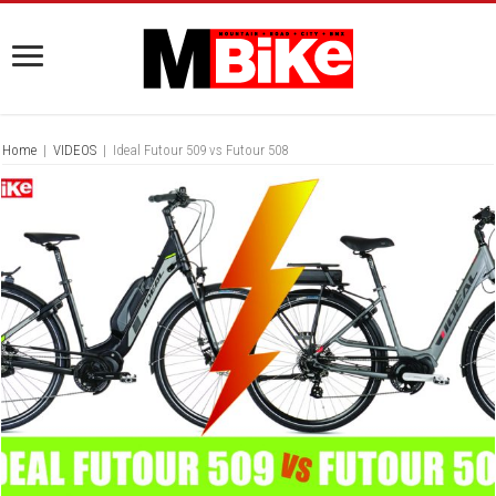
Home
|
VIDEOS
|
Ideal Futour 509 vs Futour 508