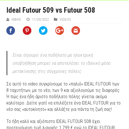
Ideal Futour 509 vs Futour 508
MBIKE
11/03/2022
VIDEOS
Είναι σίγουρο: ένα ποδήλατο με ηλεκτρική
υποβοήθηση μπορεί να αποτελέσει το ιδανικό μέσο
μετακίνησης στις σύγχρονες πόλεις.
Σε αυτό το video συγκρίνουμε το «παλιό» IDEAL FUTOUR των
8 ταχυτήτων, με το νέο, των 9 και αξιολογούμε τις διαφορές.
Ή πώς ένα ήδη άριστο ποδήλατο πόλης γίνεται ακόμα
καλύτερο. Δείτε γιατί να επιλέξετε ένα IDEAL FUTOUR για το
νέο σας «αυτοκίνητο» και αλλάξτε για πάντα τη ζωή σας!
Το ήδη καλό και αξιόπιστο IDEAL FUTOUR 508 έχει
προτεινόμενη τιμή λιανικής 1.799 € ενώ το IDEAL FUTOUR