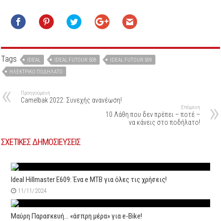
Tags
IDEAL
IDEAL FUTOUR 508
IDEAL FUTOUR 509
ΗΛΕΚΤΡΙΚΌ ΠΟΔΉΛΑΤΟ
Προηγούμενη
Camelbak 2022: Συνεχής ανανέωση!
Επόμενη
10 Λάθη που δεν πρέπει – ποτέ –
να κάνεις στο ποδήλατο!
ΣΧΕΤΙΚΕΣ ΔΗΜΟΣΙΕΥΣΕΙΣ
Ideal Hillmaster E609: Ένα e MTB για όλες τις χρήσεις!
11/11/2024
Μαύρη Παρασκευή… «άσπρη μέρα» για e-Bike!