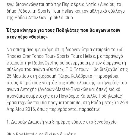
ενώ διοργανώνεται από την Περιφέρεια Νοτίου Αιγαίου, το
δήμο Ρόδου, τη Sports Tour Hellas και τον αθλητικό σύλλογο
της Ρόδου Απόλλων Τρίαθλο Club.
Έξτρα κίνητρο για τους Ποδηλάτες που θα αγωνιστούν
στον γύρο «Θυσίας»
Να επισημάνουμε ακόμη ότι η διοργανώτρια εταιρεία του «CI
Rhodes GranFondo Tour» Sports Tours Hellas, με παραγωγό
εταιρεία την RodosCycling σε συνεργασία με τον διοργανωτή
σύλλογο του αγώνα «Θυσίας», Π.Ο Πατρών – θα διεξαχθεί στις
25 Μαρτίου στη διαδρομή Πάτρα-Καλάβρυτα – προσφέρει
στους 4 πρώτους νικητές της κάθε ηλικιακής κατηγορίας του
αγώνα Αντοχής (Ανδρών-Μaster-Γυναικών και όπεν) ειδικά
προνόμια συμμετοχής στο Παγκόσμιο Κύπελλο Ποδηλασίας
Ερασιτεχνών που θα πραγματοποιηθεί στη Ρόδο μεταξύ 22-24
Απριλίου 2016, όπως περιγράφονται παρακάτω:
Δωρεάν Διαμονή για 3 ημέρες-νύκτες στο ξενοδοχείο
Blue Bay Hotel 4 σε δίκλινο δωμάτιο.