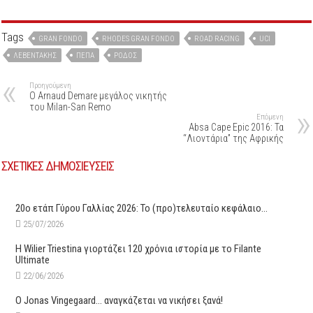
Tags
GRAN FONDO
RHODES GRAN FONDO
ROAD RACING
UCI
ΛΕΒΕΝΤΆΚΗΣ
ΠΕΠΑ
ΡΌΔΟΣ
Προηγούμενη
O Arnaud Demare μεγάλος νικητής
του Milan-San Remo
Επόμενη
Absa Cape Epic 2016: Τα
“Λιοντάρια” της Αφρικής
ΣΧΕΤΙΚΕΣ ΔΗΜΟΣΙΕΥΣΕΙΣ
20ο ετάπ Γύρου Γαλλίας 2026: Το (προ)τελευταίο κεφάλαιο…
25/07/2026
H Wilier Triestina γιορτάζει 120 χρόνια ιστορία με το Filante
Ultimate
22/06/2026
O Jonas Vingegaard… αναγκάζεται να νικήσει ξανά!