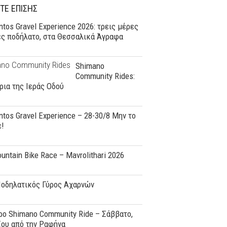
ΤΕ ΕΠΙΣΗΣ
tos Gravel Experience 2026: τρεις μέρες
ες ποδήλατο, στα Θεσσαλικά Άγραφα
Shimano
Community Rides:
ρια της Ιεράς Οδού
tos Gravel Experience – 28-30/8 Μην το
ε!
ountain Bike Race – Mavrolithari 2026
Ποδηλατικός Γύρος Αχαρνών
o Shimano Community Ride – Σάββατο,
ϊου από την Ραφήνα