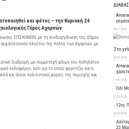
ΔΙΑΒΑΣ
Amaran
ματοποιηθεί και φέτος – την Κυριακή 24
γεμάτ
χαιολογικός Γύρος Αχαρνών
28/07/2026
γάνωσης ΕΠΙΣΚΗΝΙΟΝ, με τη συνδιοργάνωση του Δήμου
υ αρχαιολογικού πλούτου της πόλης των Αχαρνών, με
Στα χνά
25/06/2026
λατική διαδρομή, με συμμετοχή φίλων του ποδηλάτου
Amaran
ικό ενδιαφέρον, κάτι για το οποίο φροντίζει και η
χάσετ
λά και άλλοι πολιτιστικοί φορείς της περιοχής και
11/06/2026
Oiti M
01/06/2026
12ος 
20/05/2026
Δεύτερ
23 Μα