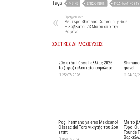
Tags
MBIKE
ΕΠΙΣΚΉΝΙΟΝ
ΠΟΔΗΛΑΤΙΚΌΣ ΓΎ
Προηγούμενη
Δεύτερo Shimano Community Ride
– Σάββατο, 23 Μαϊου από την
Ραφήνα
ΣΧΕΤΙΚΕΣ ΔΗΜΟΣΙΕΥΣΕΙΣ
20ο ετάπ Γύρου Γαλλίας 2026:
Shimano
Το (προ)τελευταίο κεφάλαιο…
gravel
25/07/2026
24/07/
Pogi, hermano ya eres Mexicano!
Με το β
Ο Ιsaac del Toro νικητής του 2ου
Γύρο: Ο
ετάπ
Tour de 
Βαρκελ
06/07/2026