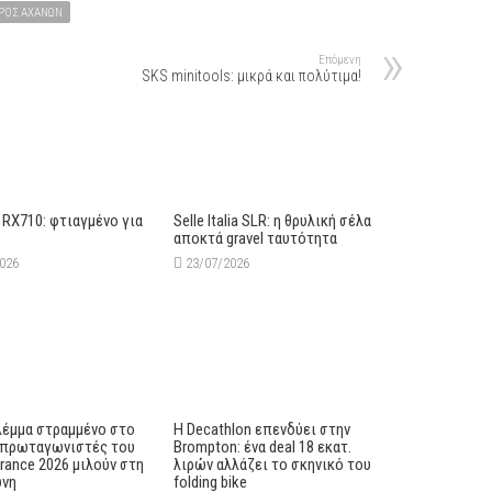
ΡΟΣ ΑΧΑΝΏΝ
Επόμενη
SKS minitools: μικρά και πολύτιμα!
 RX710: φτιαγμένο για
Selle Italia SLR: η θρυλική σέλα
αποκτά gravel ταυτότητα
2026
23/07/2026
λέμμα στραμμένο στο
Η Decathlon επενδύει στην
ι πρωταγωνιστές του
Brompton: ένα deal 18 εκατ.
France 2026 μιλούν στη
λιρών αλλάζει το σκηνικό του
ώνη
folding bike