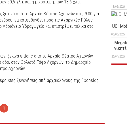
ων 50,5 χλμ. και η μικρότερη, των 13,6 χλμ.
18/05/2026
, ξεκινά από το Αρχαίο Θέατρο Αχαρνών στις 9:00 για
ονύσου, να κατευθυνθεί προς τις Αχαρνικές Πύλες
UCI Mob
ο Αδριάνειο Υδραγωγείο και επιστρέψει τελικά στο
05/05/2026
Megalo
νικητέ
ρων, ξεκινά επίσης από το Αρχαίο Θέατρο Αχαρνών
29/04/2026
αία οδό, στον Θολωτό Τάφο Αχαρνών, το Δημαρχείο
ατρο Αχαρνών.
αφέρουσες ξεναγήσεις από αρχαιολόγους της Εφορείας