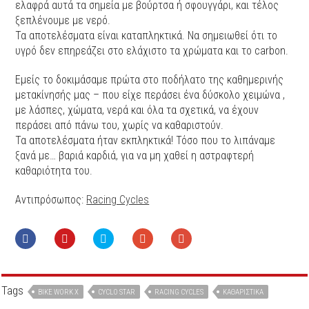
ελαφρά αυτά τα σημεία με βούρτσα ή σφουγγάρι, και τέλος
ξεπλένουμε με νερό.
Τα αποτελέσματα είναι καταπληκτικά. Να σημειωθεί ότι το
υγρό δεν επηρεάζει στο ελάχιστο τα χρώματα και το carbon.
Εμείς το δοκιμάσαμε πρώτα στο ποδήλατο της καθημερινής
μετακίνησής μας – που είχε περάσει ένα δύσκολο χειμώνα ,
με λάσπες, χώματα, νερά και όλα τα σχετικά, να έχουν
περάσει από πάνω του, χωρίς να καθαριστούν.
Τα αποτελέσματα ήταν εκπληκτικά! Τόσο που το λιπάναμε
ξανά με… βαριά καρδιά, για να μη χαθεί η αστραφτερή
καθαριότητα του.
Αντιπρόσωπος:
Racing Cycles
Tags
BIKE WORK X
CYCLO STAR
RACING CYCLES
ΚΑΘΑΡΙΣΤΙΚΆ