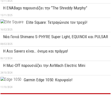
15/11/2025
Η ENABags παρουσιάζει την “The Shreddy Murphy”
15/11/2025
Elite Square: Τετραγώνισε τον τροχό!
16/02/2025
Νέα Γενιά Shimano S-PHYRE Super Light, EQUINOX και PULSAR
08/02/2025
Η Ass Savers είναι… όνομα και πράγμα!
06/12/2024
H Muc-Off παρουσιάζει την AirMach Electric Mini
24/10/2024
Garmin Edge 1050: Kορυφαίο!
11/10/2024