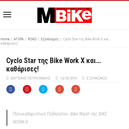
Home
|
ΑΓΟΡΑ
|
ROAD
|
Εξοπλισμός
|
Cyclo Star της Bike Work X και…
καθάρισες!
Cyclo Star της Bike Work X και…
καθάρισες!
ΒΑΓΓΈΛΗΣ ΠΕΤΡΟΥΛΆΚΗΣ
13/05/2016
ΕΞΟΠΛΙΣΜΌΣ
Πολυκαθαριστικό Ποδηλάτου- Bike Wash της ΒΙΚΕ
WORK-X