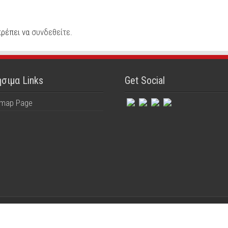
πρέπει να
συνδεθείτε
.
σιμα Links
Get Social
emap Page
ed
Powered by mbike.