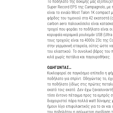
Το ποδήλατο της δοκιμής μας εξοπλίζετ
Super Record EPS της Campagnolo, με 
είναι το ενιαίο Most Talon 1K compact μ
φάρδος του τιμονιού στα 42 εκατοστά (c-c
carbon aero παλουκόσελο είναι κατασκε
τροχοί που φοράει το ποδήλατο είναι οι
κορυφαία κεραμικά ρουλεμάν USB (Ultr
τους τροχούς είναι τα 4000s 23c της Con
στην γερμανική εταιρεία, ούτος ώστε να
του ελαστικού. To συνολικό βάρος του 
κιλά χωρίς πετάλια και παγουροθήκες.
ΟΔΗΓΩΝΤΑΣ…
Κυκλοφορεί σε παγκόσμιο επίπεδο η φήμ
ποδήλατο για σπρίντ. Οδηγώντας το, έχ
το ποδήλατο (ιδίως στις πρώτες πεταλι
εκατό τοις εκατό. Δεν έχω ξανασυναντή
τόσο έντονο πέταγμα προς τα εμπρός σε
διαχειριστεί πάρα πολλά watt δύναμης χ
ήμουν λίγο επιφυλακτικός για το αν κα
του ποδηλάτου η ασύμμετρη σχεδίαση του