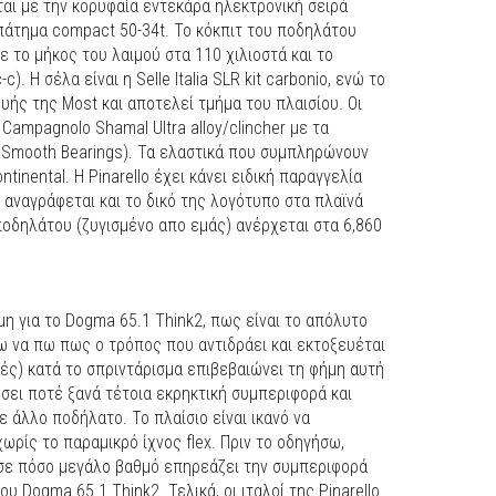
αι με την κορυφαία εντεκάρα ηλεκτρονική σειρά
πάτημα compact 50-34t. To κόκπιτ του ποδηλάτου
ε το μήκος του λαιμού στα 110 χιλιοστά και το
). Η σέλα είναι η Selle Italia SLR kit carbonio, ενώ το
υής της Most και αποτελεί τμήμα του πλαισίου. Oι
 Campagnolo Shamal Ultra alloy/clincher με τα
a Smooth Bearings). Τα ελαστικά που συμπληρώνουν
tinental. Η Pinarello έχει κάνει ειδική παραγγελία
 αναγράφεται και το δικό της λογότυπο στα πλαϊνά
ποδηλάτου (ζυγισμένο απο εμάς) ανέρχεται στα 6,860
η για το Dogma 65.1 Think2, πως είναι το απόλυτο
ω να πω πως ο τρόπος που αντιδράει και εκτοξευέται
ές) κατά το σπριντάρισμα επιβεβαιώνει τη φήμη αυτή
σει ποτέ ξανά τέτοια εκρηκτική συμπεριφορά και
 άλλο ποδήλατο. Το πλαίσιο είναι ικανό να
ωρίς το παραμικρό ίχνος flex. Πριν το οδηγήσω,
ι σε πόσο μεγάλο βαθμό επηρεάζει την συμπεριφορά
 Dogma 65.1 Think2. Τελικά, οι ιταλοί της Pinarello