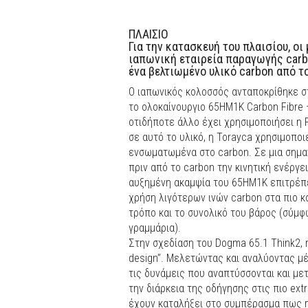
ΠΛΑΙΣΙΟ
Για την κατασκευή του πλαισίου, οι
ιαπωνική εταιρεία παραγωγής carb
ένα βελτιωμένο υλικό carbon από 
Ο ιαπωνικός κολοσσός ανταποκρίθηκε σ
το ολοκαίνουργιο 65HM1K Carbon Fibre 
οτιδήποτε άλλο έχει χρησιμοποιήσει η P
σε αυτό το υλικό, η Torayca χρησιμοποιε
ενσωματωμένα στο carbon. Σε μια σημα
πριν από το carbon την κινητική ενέργε
αυξημένη ακαμψία του 65HM1K επιτρέπει
χρήση λιγότερων ινών carbon στα πιο κα
τρόπο και το συνολικό του βάρος (σύμφω
γραμμάρια).
Στην σχεδίαση του Dogma 65.1 Think2, η
design’’. Mελετώντας και αναλύοντας μέ
τις δυνάμεις που αναπτύσσονται και με
την διάρκεια της οδήγησης στις πιο ext
έχουν καταλήξει στο συμπέρασμα πως η