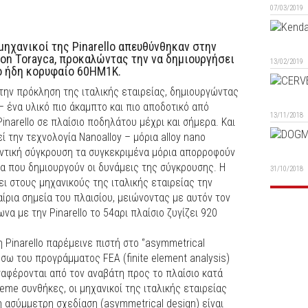
07/03/2019
 μηχανικοί της Pinarello απευθύνθηκαν στην
on Τorayca, προκαλώντας την να δημιουργήσει
13/02/2019
το ήδη κορυφαίο 60HM1K.
την πρόκληση της ιταλικής εταιρείας, δημιουργώντας
– ένα υλικό πιο άκαμπτο και πιο αποδοτικό από
13/11/2018
inarello σε πλαίσιο ποδηλάτου μέχρι και σήμερα. Kαι
ί την τεχνολογία Nanoalloy – μόρια alloy nano
ντική σύγκρουση τα συγκεκριμένα μόρια απορροφούν
ια που δημιουργούν οι δυνάμεις της σύγκρουσης. Η
31/10/2018
 στους μηχανικούς της ιταλικής εταιρείας την
ίρια σημεία του πλαισίου, μειώνοντας με αυτόν τον
να με την Pinarello το 54αρι πλαίσιο ζυγίζει 920
 Pinarello παρέμεινε πιστή στο ‘’asymmetrical
σω του προγράμματος FEA (finite element analysis)
ταφέρονται από τον αναβάτη προς το πλαίσιο κατά
reme συνθήκες, οι μηχανικοί της ιταλικής εταιρείας
 ασύμμετρη σχεδίαση (asymmetrical design) είναι