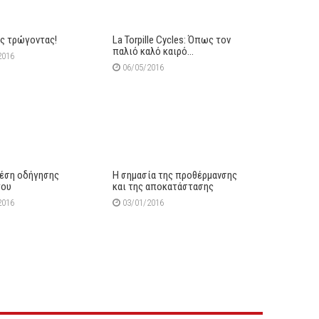
υς τρώγοντας!
La Torpille Cycles: Όπως τον
παλιό καλό καιρό…
2016
06/05/2016
έση οδήγησης
Η σημασία της προθέρμανσης
του
και της αποκατάστασης
2016
03/01/2016