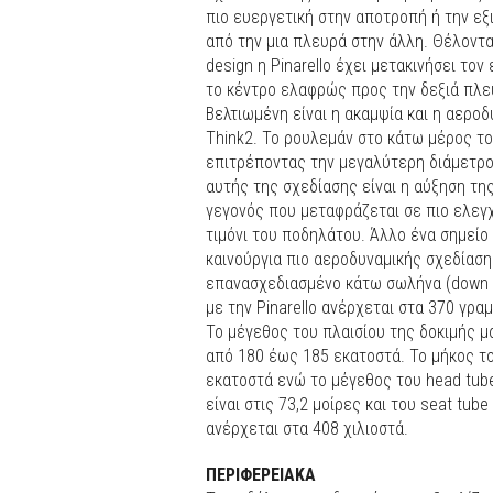
πιο ευεργετική στην αποτροπή ή την εξ
από την μια πλευρά στην άλλη. Θέλοντα
design η Pinarello έχει μετακινήσει το
το κέντρο ελαφρώς προς την δεξιά πλε
Βελτιωμένη είναι η ακαμψία και η αερο
Think2. Το ρουλεμάν στο κάτω μέρος το
επιτρέποντας την μεγαλύτερη διάμετρο 
αυτής της σχεδίασης είναι η αύξηση τη
γεγονός που μεταφράζεται σε πιο ελεγ
τιμόνι του ποδηλάτου. Άλλο ένα σημείο 
καινούργια πιο αεροδυναμικής σχεδίαση
επανασχεδιασμένο κάτω σωλήνα (down t
με την Pinarello ανέρχεται στα 370 γραμ
Το μέγεθος του πλαισίου της δοκιμής μα
από 180 έως 185 εκατοστά. Το μήκος τ
εκατοστά ενώ το μέγεθος του head tube
είναι στις 73,2 μοίρες και του seat tub
ανέρχεται στα 408 χιλιοστά.
ΠΕΡΙΦΕΡΕΙΑΚΑ