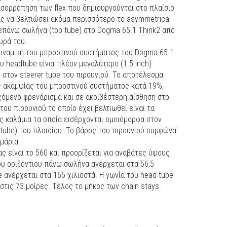
ισορρόπηση των flex που δημιουργούνται στο πλαίσιο
ς να βελτιώσει ακόμα περισσότερο το asymmetrical
ν επάνω σωλήνα (top tube) στο Dogma 65.1 Think2 από
υρά του.
δυναμική του μπροστινού συστήματος του Dogma 65.1
υ headtube είναι πλέον μεγαλύτερο (1.5 inch)
στον steerer tube του πιρουνιού. Το αποτέλεσμα
ς ακαμψίας του μπροστινού συστήματος κατά 19%,
χόμενο φρενάρισμα και σε ακριβέστερη αίσθηση στο
του πιρουνιού το οποίο έχει βελτιωθεί είναι τα
ς καλάμια τα οποία εισέρχονται ομοιόμορφα στον
ube) του πλαισίου. Το βάρος του πιρουνιού συμφώνα
μάρια.
ς είναι το 560 και προορίζεται για αναβάτες ύψους
ου οριζόντιου πάνω σωλήνα ανέρχεται στα 56,5
 ανέρχεται στα 165 χιλιοστά. Η γωνία του head tube
e στις 73 μοίρες. Τέλος το μήκος των chain stays