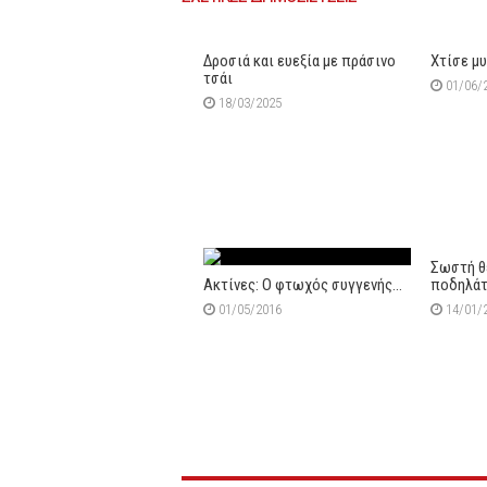
Δροσιά και ευεξία με πράσινο
Χτίσε μ
τσάι
01/06/
18/03/2025
Σωστή θ
Ακτίνες: Ο φτωχός συγγενής…
ποδηλά
01/05/2016
14/01/