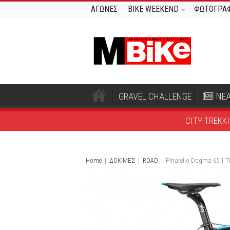
ΑΓΩΝΕΣ
BIKE WEEKEND
ΦΩΤΟΓΡΑΦ
GRAVEL CHALLENGE
ΝΕ
CITY-TREKK
Home
|
ΔΟΚΙΜΕΣ
|
ROAD
|
Pinarello Dogma 65.1 T