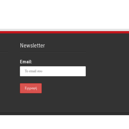
Newsletter
Email:
gr | Designed and developed by
amoweb.gr