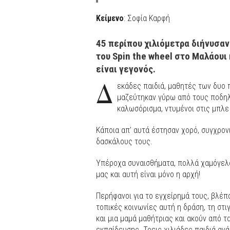
Κείμενο
: Σοφία Καρφή
45 περίπου χιλιόμετρα διήνυσαν
του Spin the wheel στο Μαλάου
είναι γεγονός.
Δ
εκάδες παιδιά, μαθητές των δυο
μαζεύτηκαν γύρω από τους ποδηλ
καλωσόρισμα, ντυμένοι στις μπλε
Κάποια απ’ αυτά έστησαν χορό, συγχρον
δασκάλους τους.
Υπέροχα συναισθήματα, πολλά χαμόγελα
μας και αυτή είναι μόνο η αρχή!
Περήφανοι για το εγχείρημά τους, βλέπο
τοπικές κοινωνίες αυτή η δράση, τη στι
και μια μαμά μαθήτριας και ακούν από τ
εκπαίδευσης. Τρεις χιλιάδες παιδιά αν