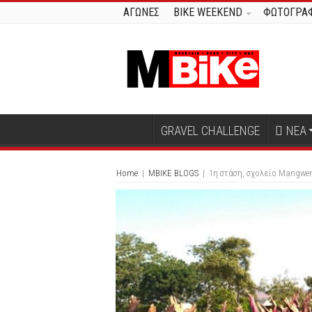
ΑΓΩΝΕΣ
BIKE WEEKEND
ΦΩΤΟΓΡΑΦ
GRAVEL CHALLENGE
ΝΕΑ
Home
|
MBIKE BLOGS
|
1η στάση, σχολείο Mangwe