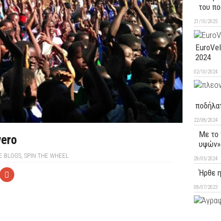
του πο
21/10/2025
EuroVel
2024
02/10/2024
ποδήλα
22/08/2024
Με το
ero
υψών»
E BLOGS
,
SPIN THE WHEEL
29/05/2024
Ήρθε η
08/07/2023