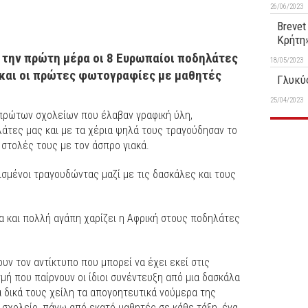
26/06/2023
Brevet
Κρήτη
 την πρώτη μέρα οι 8 Ευρωπαίοι ποδηλάτες
18/05/2023
ι και οι πρώτες φωτογραφίες με μαθητές
Γλυκύς
25/04/2023
 πρώτων σχολείων που έλαβαν γραφική ύλη,
άτες μας και με τα χέρια ψηλά τους τραγούδησαν το
 στολές τους με τον άσπρο γιακά.
ισμένοι τραγουδώντας μαζί με τις δασκάλες και τους
 και πολλή αγάπη χαρίζει η Αφρική στους ποδηλάτες
υν τον αντίκτυπο που μπορεί να έχει εκεί στις
γμή που παίρνουν οι ίδιοι συνέντευξη από μια δασκάλα
α δικά τους χείλη τα απογοητευτικά νούμερα της
ά σχολείο, πάνω από εκατό μαθητές σε κάθε τάξη, ένα