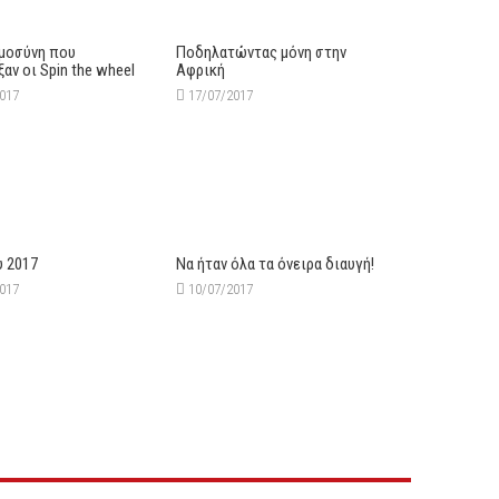
μοσύνη που
Ποδηλατώντας μόνη στην
αν οι Spin the wheel
Αφρική
2017
17/07/2017
υ 2017
Να ήταν όλα τα όνειρα διαυγή!
2017
10/07/2017