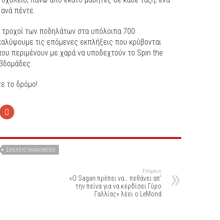
 ανά πέντε.
ι τροχοί των ποδηλάτων στα υπόλοιπα 700
ακαλύψουμε τις επόμενες εκπλήξεις που κρύβονται
 που περιμένουν με χαρά να υποδεχτούν το Spin the
εβδομάδες.
τε το δρόμο!
ΣΧΟΛΕΊΟ MANGWERO
Επόμενη
«O Sagan πρέπει να… πεθάνει απ’
την πείνα για να κερδίσει Γύρο
Γαλλίας» λέει ο LeMond