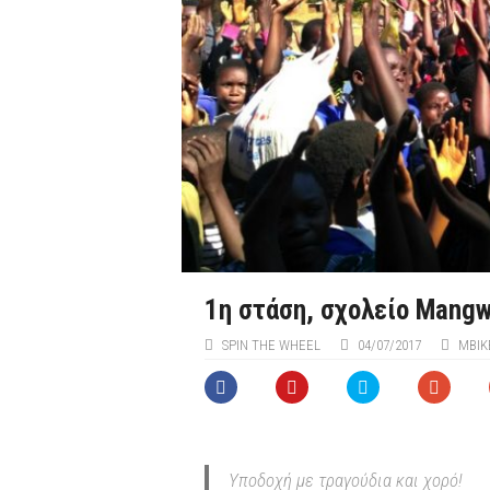
1η στάση, σχολείο Mangw
SPIN THE WHEEL
04/07/2017
MBIK
Υποδοχή με τραγούδια και χορό!