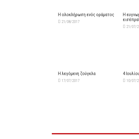
Η ολοκλήρωση ενός οράματος
Η ευγνω
εισέπραξ
21/08/2017
21/07/
Η λεγόμενη ζούγκλα
4 Ιουλίο
17/07/2017
10/07/