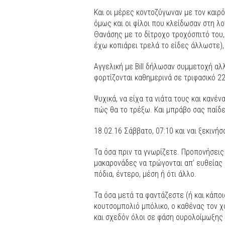
Και οι μέρες κοντοζύγωναν με τον καιρό 
όμως και οι φίλοι που κλείδωσαν στη λ
Θανάσης με το δίτροχο τροχόσπιτό του, 
έχω κοπιάρει τρελά το είδες άλλωστε),
Αγγελική με Bill δήλωσαν συμμετοχή αλ
φορτίζονται καθημερινά σε τριφασικό 22
Ψυχικά, να είχα τα νιάτα τους και κανέ
πώς θα το τρέξω. Και μπράβο σας παίδε
18.02.16 Σάββατο, 07:10 και ναι ξεκινήσ
Τα όσα πριν τα γνωρίζετε. Προπονήσεις 
μακαρονάδες να τρώγονται απ’ ευθείας 
πόδια, έντερο, μέση ή ότι άλλο.
Τα όσα μετά τα φαντάζεστε (ή και κάποι
κουτσομπολιό μπόλικο, ο καθένας τον χ
και σχεδόν όλοι σε φάση ουρολοίμωξης 