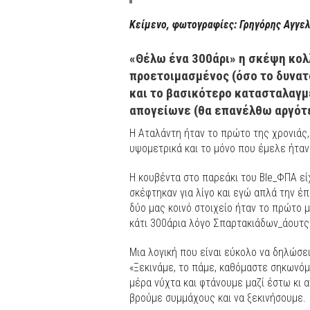
Κείμενο, φωτογραφίες: Γρηγόρης Αγγε
«Θέλω ένα 300άρι» η σκέψη κολ
προετοιμασμένος (όσο το δυνατό
και το βασικότερο κατασταλαγμ
απογείωνε (θα επανέλθω αργότε
Η Αταλάντη ήταν το πρώτο της χρονιάς,
υψομετρικά και το μόνο που έμελε ήταν
Η κουβέντα στο παρεάκι του Ble_ΦΠΑ είχ
σκέφτηκαν για λίγο και εγώ απλά την έπ
δύο μας κοινό στοιχείο ήταν το πρώτο μ
κάτι 300άρια λόγο Σπαρτακιάδων_άουτς!)
Μια λογική που είναι εύκολο να δηλώσε
«Ξεκινάμε, το πάμε, καθόμαστε σηκωνόμ
μέρα νύχτα και φτάνουμε μαζί έστω κι 
βρούμε συμμάχους και να ξεκινήσουμε.