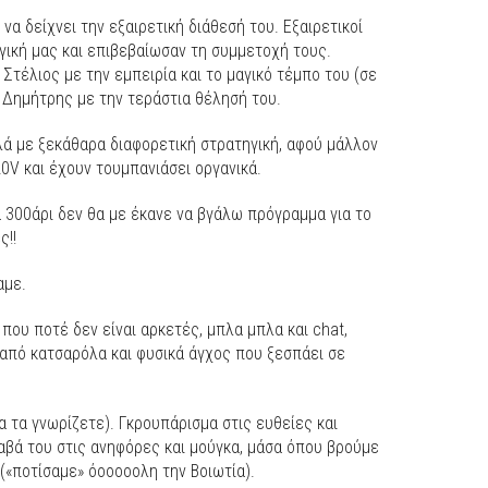
να δείχνει την εξαιρετική διάθεσή του. Εξαιρετικοί
ογική μας και επιβεβαίωσαν τη συμμετοχή τους.
Στέλιος με την εμπειρία και το μαγικό τέμπο του (σε
 Δημήτρης με την τεράστια θέλησή του.
λά με ξεκάθαρα διαφορετική στρατηγική, αφού μάλλον
0V και έχουν τουμπανιάσει οργανικά.
να 300άρι δεν θα με έκανε να βγάλω πρόγραμμα για το
ς!!
αμε.
που ποτέ δεν είναι αρκετές, μπλα μπλα και chat,
από κατσαρόλα και φυσικά άγχος που ξεσπάει σε
α τα γνωρίζετε). Γκρουπάρισμα στις ευθείες και
αβά του στις ανηφόρες και μούγκα, μάσα όπου βρούμε
(«ποτίσαμε» όοοοοολη την Βοιωτία).