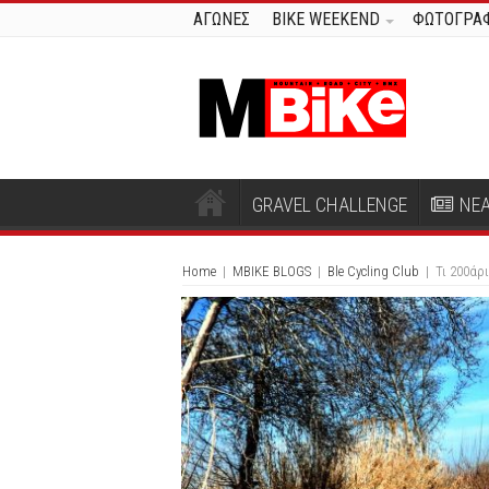
ΑΓΩΝΕΣ
BIKE WEEKEND
ΦΩΤΟΓΡΑΦ
GRAVEL CHALLENGE
ΝΕ
Home
|
MBIKE BLOGS
|
Ble Cycling Club
|
Τι 200άρι