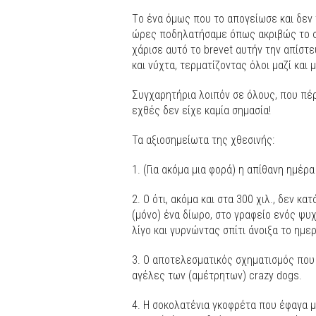
Τo ένα όμως που το απογείωσε και δεν τ
ώρες ποδηλατήσαμε όπως ακριβώς το σ
χάρισε αυτό το brevet αυτήν την απίστ
και νύχτα, τερματίζοντας όλοι μαζί και 
Συγχαρητήρια λοιπόν σε όλους, που πέρα
εχθές δεν είχε καμία σημασία!
Τα αξιοσημείωτα της χθεσινής:
1. (Για ακόμα μια φορά) η απίθανη ημέρ
2. Ο ότι, ακόμα και στα 300 χιλ., δεν κ
(μόνο) ένα δίωρο, στο γραφείο ενός ψ
λίγο και γυρνώντας σπίτι άνοιξα το ημ
3. Ο αποτελεσματικός σχηματισμός που
αγέλες των (αμέτρητων) crazy dogs.
4. Η σοκολατένια γκοφρέτα που έφαγα 