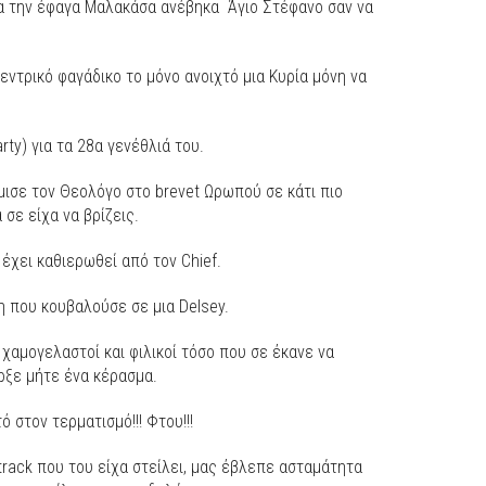
ια την έφαγα Μαλακάσα ανέβηκα
Άγιο Στέφανο σαν να
κεντρικό φαγάδικο το μόνο ανοιχτό μια Κυρία μόνη να
rty) για τα 28α γενέθλιά του.
ισε τον Θεολόγο στο brevet Ωρωπού σε κάτι πιο
 σε είχα να βρίζεις.
έχει καθιερωθεί από τον Chief.
η που κουβαλούσε σε μια Delsey.
, χαμογελαστοί και φιλικοί τόσο που σε έκανε να
ρξε μήτε ένα κέρασμα.
 στον τερματισμό!!! Φτου!!!
ve track που του είχα στείλει, μας έβλεπε ασταμάτητα