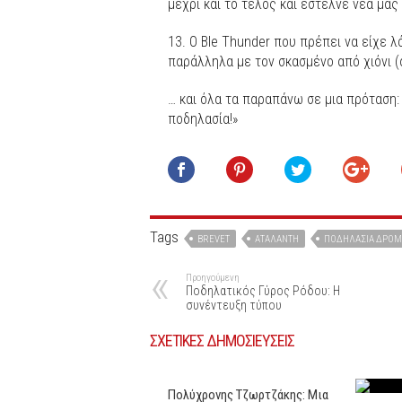
μέχρι και το τέλος και έστελνε νέα μα
13. Ο Ble Τhunder που πρέπει να είχε 
παράλληλα με τον σκασμένο από χιόνι (α
… και όλα τα παραπάνω σε μια πρόταση
ποδηλασία!»
Tags
BREVET
ΑΤΑΛΆΝΤΗ
ΠΟΔΗΛΑΣΊΑ ΔΡΌΜ
Προηγούμενη
Ποδηλατικός Γύρος Ρόδου: Η
συνέντευξη τύπου
ΣΧΕΤΙΚΕΣ ΔΗΜΟΣΙΕΥΣΕΙΣ
Πολύχρονης Τζωρτζάκης: Μια