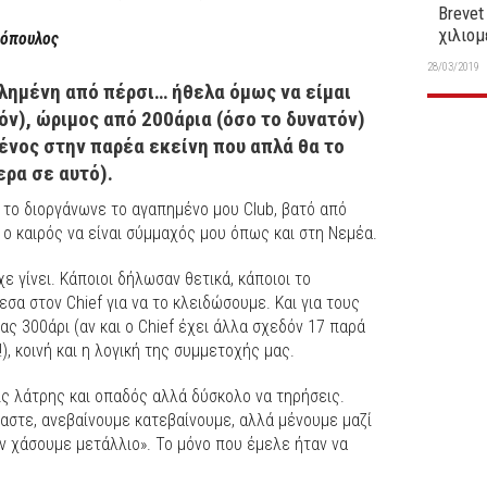
Brevet
χιλιο
λόπουλος
28/03/2019
λημένη από πέρσι… ήθελα όμως να είμαι
ν), ώριμος από 200άρια (όσο το δυνατόν)
ένος στην παρέα εκείνη που απλά θα το
ρα σε αυτό).
 το διοργάνωνε το αγαπημένο μου Club, βατό από
 ο καιρός να είναι σύμμαχός μου όπως και στη Νεμέα.
ε γίνει. Κάποιοι δήλωσαν θετικά, κάποιοι το
εσα στον Chief για να το κλειδώσουμε. Και για τους
ας 300άρι (αν και ο Chief έχει άλλα σχεδόν 17 παρά
, κοινή και η λογική της συμμετοχής μας.
ις λάτρης και οπαδός αλλά δύσκολο να τηρήσεις.
αστε, ανεβαίνουμε κατεβαίνουμε, αλλά μένουμε μαζί
αν χάσουμε μετάλλιο». Το μόνο που έμελε ήταν να