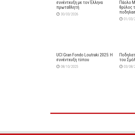
συνέντευξη με τον Έλληνα
Πάολο Μ
πρωταθλητή
θρύλος 
ποδηλασ
30/03/2026
01/03/
UCI Gran Fondo Loutraki 2025: Η
Ποδηλατ
συνέντευξη τύπου
του Σμό
08/10/2025
03/08/