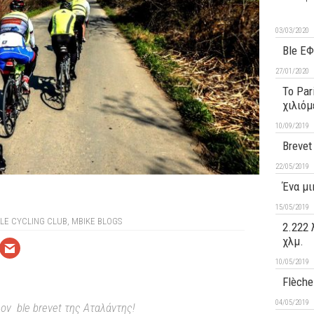
03/03/2020
Ble ΕΦ
27/01/2020
Το Par
χιλιόμ
10/09/2019
Brevet
22/05/2019
Ένα μι
15/05/2019
LE CYCLING CLUB
,
MBIKE BLOGS
2.222 
χλμ.
10/05/2019
Flèche
04/05/2019
ον ble brevet της Αταλάντης!