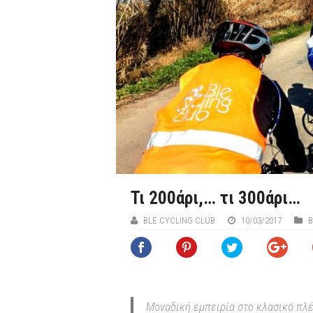
Τι 200άρι,… τι 300άρι…
BLE CYCLING CLUB
10/03/2017
B
Μοναδική εμπειρία στο κλασικό πλέ