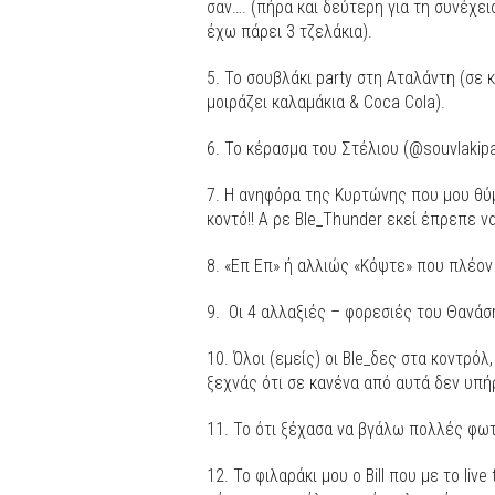
σαν…. (πήρα και δεύτερη για τη συνέχε
έχω πάρει 3 τζελάκια).
5. Το σουβλάκι party στη Αταλάντη (σε 
μοιράζει καλαμάκια & Coca Cola).
6. Το κέρασμα του Στέλιου (@souvlakipa
7. Η ανηφόρα της Κυρτώνης που μου θύμ
κοντό!! Α ρε Ble_Thunder εκεί έπρεπε να
8. «Επ Επ» ή αλλιώς «Κόψτε» που πλέον 
9. Οι 4 αλλαξιές – φορεσιές του Θανάσ
10. Όλοι (εμείς) οι Ble_δες στα κοντρόλ
ξεχνάς ότι σε κανένα από αυτά δεν υπή
11. Το ότι ξέχασα να βγάλω πολλές φωτό
12. Το φιλαράκι μου ο Bill που με το li