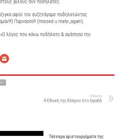
ς στους φίλους συν ποδηλάτες.
λόξιγκα αφού τον συζητάγαμε ποδηλατώντας
μάν!!!) Παρνασσό!! (missed u mate_again).
: «Ο λόγος που κάνω ποδήλατο & αγάπησα την
ΟΥ
Επόμενη
Η Εθνική της Κύπρου στο Ισραήλ
Τέσσερα αριστουργήματα της