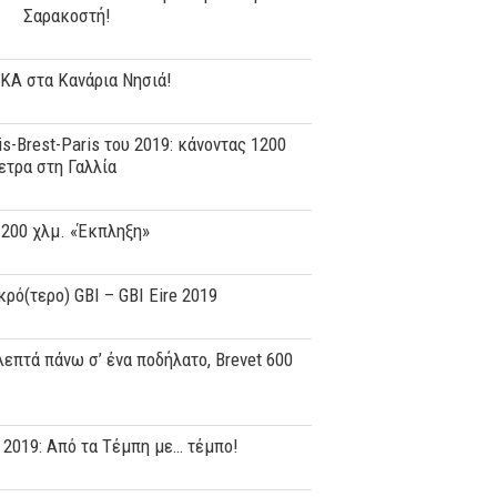
Σαρακοστή!
ΚΑ στα Κανάρια Νησιά!
is-Brest-Paris του 2019: κάνοντας 1200
ετρα στη Γαλλία
 200 χλμ. «Έκπληξη»
κρό(τερο) GBI – GBI Eire 2019
λεπτά πάνω σ’ ένα ποδήλατο, Brevet 600
 2019: Aπό τα Τέμπη με… τέμπο!