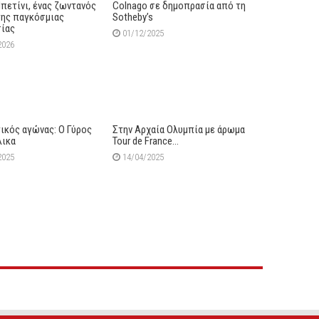
πετίνι, ένας ζωντανός
Colnago σε δημοπρασία από τη
της παγκόσμιας
Sotheby’s
ίας
01/12/2025
2026
ικός αγώνας: O Γύρος
Στην Αρχαία Ολυμπία με άρωμα
λικα
Tour de France…
2025
14/04/2025