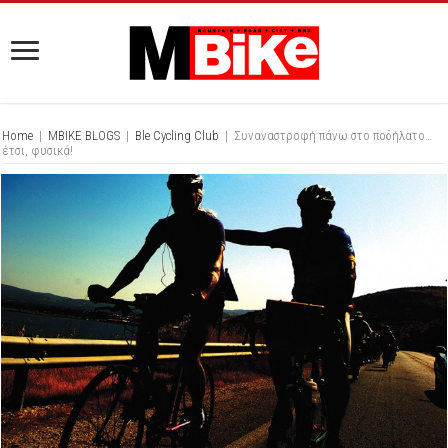
Home
|
MBIKE BLOGS
|
Ble Cycling Club
|
Συναναστροφή πάνω στο ποδήλατο…
έτσι, φυσικά!