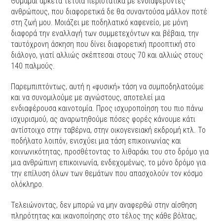
Θυμάμαι αρκετά τέτοια περιστατικά με ενδιαφέροντες
ανθρώπους, που διαφορετικά δε θα συναντούσα μάλλον ποτέ
στη ζωή μου. Μοιάζει με ποδηλατικό καφενείο, με μόνη
διαφορά την εναλλαγή των συμμετεχόντων και βέβαια, την
ταυτόχρονη άσκηση που δίνει διαφορετική προοπτική στο
διάλογο, γιατί αλλιώς σκέπτεσαι στους 70 και αλλιώς στους
140 παλμούς.
Παρεμπιπτόντως, αυτή η «φυσική» τάση να συμποδηλατούμε
και να συνομιλούμε με αγνώστους, αποτελεί μια
ενδιαφέρουσα καινοτομία. Προς ισχυροποίηση του πιο πάνω
ισχυρισμού, ας αναρωτηθούμε πόσες φορές κάνουμε κάτι
αντίστοιχο στην ταβέρνα, στην οικογενειακή εκδρομή κτλ. Το
ποδήλατο λοιπόν, ενισχύει μια τάση επικοινωνίας και
κοινωνικότητας, προσθέτοντας το λιθαράκι του στο δρόμο για
μια ανθρώπινη επικοινωνία, ενδεχομένως, το μόνο δρόμο για
την επίλυση όλων των θεμάτων που απασχολούν τον κόσμο
ολόκληρο.
Τελειώνοντας, δεν μπορώ να μην αναφερθώ στην αίσθηση
πληρότητας και ικανοποίησης στο τέλος της κάθε βόλτας,