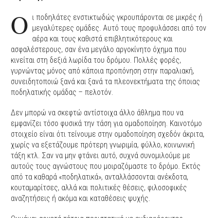
Ο
ι ποδηλάτες ενστικτωδώς γκρουπάρονται σε μικρές ή
μεγαλύτερες ομάδες. Αυτό τους προφυλάσσει από τον
αέρα και τους καθιστά επιβλητικότερους και
ασφαλέστερους, σαν ένα μεγάλο αργοκίνητο όχημα που
κινείται στη δεξιά λωρίδα του δρόμου. Πολλές φορές,
γυρνώντας μόνος από κάποια προπόνηση στην παραλιακή,
συνειδητοποιώ ξανά και ξανά τα πλεονεκτήματα της όποιας
ποδηλατικής ομάδας – πελοτόν.
Δεν μπορώ να σκεφτώ αντίστοιχα άλλο άθλημα που να
εμφανίζει τόσο φυσικά την τάση για ομαδοποίηση. Καινοτόμο
στοιχείο είναι ότι τείνουμε στην ομαδοποίηση σχεδόν άκριτα,
χωρίς να εξετάζουμε πρότερη γνωριμία, φύλλο, κοινωνική
τάξη κτλ. Σαν να μην φτάνει αυτό, συχνά συνομιλούμε με
αυτούς τους αγνώστους που μοιραζόμαστε το δρόμο. Εκτός
από τα καθαρά «ποδηλατικά», ανταλλάσσονται ανέκδοτα,
κουταμαρίτσες, αλλά και πολιτικές θέσεις, φιλοσοφικές
αναζητήσεις ή ακόμα και καταθέσεις ψυχής.