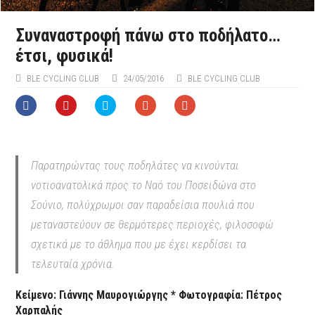
Συναναστροφή πάνω στο ποδήλατο…
έτσι, φυσικά!
BLE CYCLING CLUB
24/05/2016
BLE CYCLING CLUB
Παρατηρώντας τους ποδηλάτες να κινούνται
νοτιοανατολικά προς το Ναό του Ποσειδώνα στο
Σούνιο, πολύχρωμοι σαν παραδείσια πουλιά που
μεταναστεύουν σε θερμότερες περιοχές, φιλοσοφώ
σχετικά με το άθλημα που με έχει κερδίσει τα
τελευταία χρόνια.
Κείμενο: Γιάννης Μαυρογιώργης *
Φωτογραφία: Πέτρος
Χαρπαλής