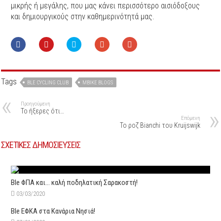
μικρής ή μεγάλης, που μας κάνει περισσότερο αισιόδοξους
και δημιουργικούς στην καθημερινότητά μας.
Tags
BLE CYCLING CLUB
MBIKE BLOGS
Προηγούμενη
Το ήξερες ότι…
Επόμενη
Το ροζ Bianchi του Kruijswijk
ΣΧΕΤΙΚΕΣ ΔΗΜΟΣΙΕΥΣΕΙΣ
Ble ΦΠΑ και… καλή ποδηλατική Σαρακοστή!
03/03/2020
Ble ΕΦΚΑ στα Κανάρια Νησιά!