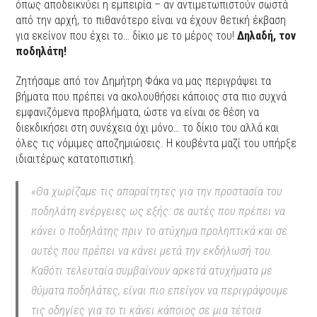
όπως αποδεικνύει η εμπειρία – αν αντιμετωπιστούν σωστά
από την αρχή, το πιθανότερο είναι να έχουν θετική έκβαση
για εκείνον που έχει το… δίκιο με το μέρος του!
Δηλαδή, τον
ποδηλάτη!
Ζητήσαμε από τον Δημήτρη Φάκα να μας περιγράψει τα
βήματα που πρέπει να ακολουθήσει κάποιος στα πιο συχνά
εμφανιζόμενα προβλήματα, ώστε να είναι σε θέση να
διεκδικήσει στη συνέχεια όχι μόνο… το δίκιο του αλλά και
όλες τις νόμιμες αποζημιώσεις. Η κουβέντα μαζί του υπήρξε
ιδιαιτέρως κατατοπιστική.
«Θα χωρίζαμε τις απαραίτητες για την προστασία του
ποδηλάτη ενέργειες ως εξής: σε αυτές που πρέπει να
κάνει ο ποδηλάτης πριν το ατύχημα προληπτικά και σε
αυτές που πρέπει να κάνει μετά την εκδήλωσή του.
Καθότι τελευταία συμβαίνουν αρκετά ατυχήματα με
θύματα ποδηλάτες, είναι πιο επείγον να περιγράψουμε
τις οδηγίες για το τι κάνει κάποιος σε μια τέτοια