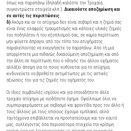
όπως και παραπάνω (δηλαδή καλέστε την Τροχαία,
συγκεντρώστε στοιχεία κλπ.).
Δικαιούστε αποζημίωση και
σε αυτές τις περιπτώσεις
.
δ)
Ακόμα και αν το ατύχημα δεν είναι σοβαρό και η ζημιά σας
είναι ένας ελαφρύς τραυματισμός και κάποιες υλικές ζημιές
του ποδηλάτου ή του εξοπλισμού σας, σε καμία περίπτωση
μην φύγετε άπραγοι από τον τόπο του ατυχήματος
παραλείποντας να ενεργήσετε τα παραπάνω. Από τη μια
απορρίπτετε μια πιθανώς δικαιούμενη αποζημίωση και από
την άλλη σε περίπτωση που ο οδηγός του άλλου οχήματος
αλλάξει άποψη για το ποιος ευθύνεται για το ατύχημα,
κινδυνεύετε να βρεθείτε αντιμέτωπος με τις αστικές
αξιώσεις του για τις ζημιές του οχήματός του.
Οι ίδιες συμβουλές ισχύουν και για οποιαδήποτε άλλο
τροχαίο ατύχημα με οιοδήποτε όχημα. Οφείλουμε όλοι να
συμπεριφερόμαστε με σεβασμό και φροντίδα προς τον άλλο ή
τους άλλους με τους οποίους έχουμε εμπλακεί, αλλά
ταυτόχρονα επιβάλλεται να προστατεύουμε και τον εαυτό
μας, συλλέγοντας όσα περισσότερα στοιχεία την κρίσιμη
εκείνη ώρα και λειτουργώντας με σύνεση και ψυχραιμία.