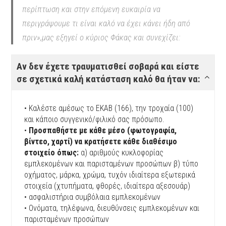
περίπτωση και στην επόμενη ευκαιρία να
περιγράψουμε τι είναι καλό να έχει κάνει ήδη από
πριν»
,μας εξηγεί ο κύριος Φάκας και συνεχίζει:
Αν δεν έχετε τραυματισθεί σοβαρά και είστε
σε σχετικά καλή κατάσταση καλό θα ήταν να:
• Καλέστε αμέσως το ΕΚΑΒ (166), την τροχαία (100)
και κάποιο συγγενικό/φιλικό σας πρόσωπο.
•
Προσπαθήστε με κάθε μέσο (φωτογραφία,
βίντεο, χαρτί) να κρατήσετε κάθε διαθέσιμο
στοιχείο όπως:
α) αριθμούς κυκλοφορίας
εμπλεκομένων και παρισταμένων προσώπων β) τύπο
οχήματος, μάρκα, χρώμα, τυχόν ιδιαίτερα εξωτερικά
στοιχεία (χτυπήματα, φθορές, ιδιαίτερα αξεσουάρ)
• ασφαλιστήρια συμβόλαια εμπλεκομένων
• Oνόματα, τηλέφωνα, διευθύνσεις εμπλεκομένων και
παρισταμένων προσώπων