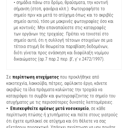
• σημάδια πάνω στο δρόμο, θραύσματα, την κοντινή
σήμανση (στοπ, φανάρια κλπ.). Φωτογραφήστε το
σημείο πριν και μετά το ατύχημα όπως και το ακριβές
σημείο αυτού, τόσο με μακρινές φωτογραφίες όσο και
με κοντινές. Μην επαναπαύεστε στις καταγραφές
των οργάνων της τροχαίας. Πρέπει να τονιστεί στο
σημείο αυτό, ότι η συλλογή τέτοιων στοιχείων σε μια
τέτοια στιγμή δε θεωρείται παραβίαση δεδομένων,
διότι γίνεται προς ενάσκηση και διαφύλαξη νομίμου
δικαιώματος (αρ.7 παρ.2 περ. β’, γ’ ν.2472/1997).
Σε
περίπτωση ατυχήματος
που προκλήθηκε από
κακοτεχνία, λακκούβα, πέτρες, αφύλακτο έργο, κάνετε
ακριβώς τα ίδια πράγματα καλώντας την τροχαία να
καταγράψει το συμβάν και φωτογραφίζοντας το σημείο του
ατυχήματος με τις περισσότερες δυνατές λεπτομέρειες.
• Επισκεφθείτε αμέσως μετά νοσοκομείο
, σε κάθε
περίπτωση πτώσης ή χτυπήματος και πείτε στους γιατρούς
ότι έχετε εμπλακεί σε ατύχημα και ότι θέλετε να σας
εξετάσουν προσεκτικά. Υπάρχει περίπτωση να μην πονάτε