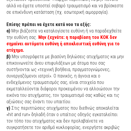
αλλά να έχετε υποστεί σοβαρό τραυματισμό και να βρίσκεστε
σε επικίνδυνη κατάσταση (πχ. εσωτερική αιμορραγία).
Επίσης πρέπει να έχετε κατά νου τα εξής:
α)
Μην βιάζεστε να καταλογίσετε ευθύνη ή να παραδεχθείτε
την ευθύνη σας.
Μην ξεχνάτε: η παραβίαση του ΚΟΚ δεν
σημαίνει αυτόματα ευθύνη ή αποκλειστική ευθύνη για το
ατύχημα.
β)
Μην υπογράφετε με βιασύνη δηλώσεις ατυχήματος και μην
επικοινωνείτε άνευ επιφυλάξεων με άτομα που σας
συστήνονται ως «τεχνική βοήθεια, πραγματογνώμονες,
συνεργαζόμενοι ιατροί». Ο πανικός, η άγνοια και ο
ενδεχόμενος τραυματισμός σας, είναι στοιχεία που
εκμεταλλεύονται διάφοροι προκειμένου να αλλοιώσουν την
εικόνα του ατυχήματος, τον τραυματισμό σας καθώς και τις
αξιώσεις σας έναντι του υπαιτίου.
γ)
Στις περιπτώσεις ατυχήματος που διεθνώς αποκαλείται
«hit and run» δηλαδή όταν ο υπαίτιος οδηγός εγκαταλείπει
τον τόπο του ατυχήματος και δεν προλαβαίνετε να
συγκρατήσετε τον αριθμό κυκλοφορίας, ενεργήστε ακριβώς