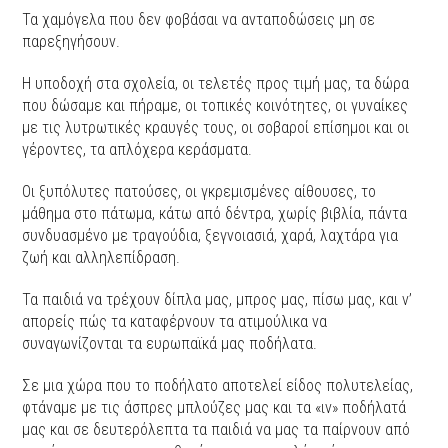
Τα χαμόγελα που δεν φοβάσαι να ανταποδώσεις μη σε
παρεξηγήσουν.
Η υποδοχή στα σχολεία, οι τελετές προς τιμή μας, τα δώρα
που δώσαμε και πήραμε, οι τοπικές κοινότητες, οι γυναίκες
με τις λυτρωτικές κραυγές τους, οι σοβαροί επίσημοι και οι
γέροντες, τα απλόχερα κεράσματα.
Οι ξυπόλυτες πατούσες, οι γκρεμισμένες αίθουσες, το
μάθημα στο πάτωμα, κάτω από δέντρα, χωρίς βιβλία, πάντα
συνδυασμένο με τραγούδια, ξεγνοιασιά, χαρά, λαχτάρα για
ζωή και αλληλεπίδραση.
Τα παιδιά να τρέχουν δίπλα μας, μπρος μας, πίσω μας, και ν’
απορείς πώς τα καταφέρνουν τα ατιμούλικα να
συναγωνίζονται τα ευρωπαϊκά μας ποδήλατα.
Σε μια χώρα που το ποδήλατο αποτελεί είδος πολυτελείας,
φτάναμε με τις άσπρες μπλούζες μας και τα «ιν» ποδήλατά
μας και σε δευτερόλεπτα τα παιδιά να μας τα παίρνουν από