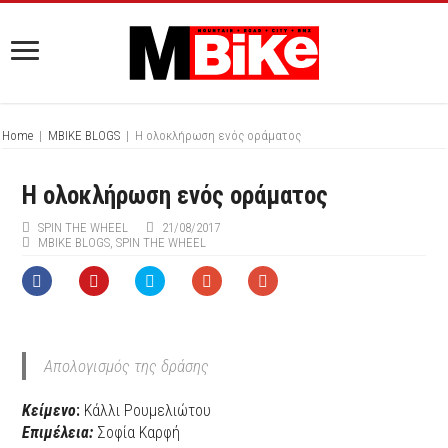
Home
|
MBIKE BLOGS
|
Η ολοκλήρωση ενός οράματος
Η ολοκλήρωση ενός οράματος
SPIN THE WHEEL
21/08/2017
MBIKE BLOGS
,
SPIN THE WHEEL
Απολογισμός της δράσης
Κείμενο
:
Κάλλι Ρουμελιώτου
Επιμέλεια
:
Σοφία Καρφή