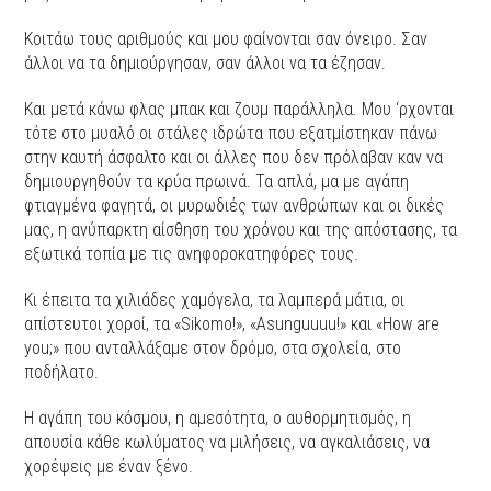
Κοιτάω τους αριθμούς και μου φαίνονται σαν όνειρο. Σαν
άλλοι να τα δημιούργησαν, σαν άλλοι να τα έζησαν.
Και μετά κάνω φλας μπακ και ζουμ παράλληλα. Μου ‘ρχονται
τότε στο μυαλό οι στάλες ιδρώτα που εξατμίστηκαν πάνω
στην καυτή άσφαλτο και οι άλλες που δεν πρόλαβαν καν να
δημιουργηθούν τα κρύα πρωινά. Τα απλά, μα με αγάπη
φτιαγμένα φαγητά, οι μυρωδιές των ανθρώπων και οι δικές
μας, η ανύπαρκτη αίσθηση του χρόνου και της απόστασης, τα
εξωτικά τοπία με τις ανηφοροκατηφόρες τους.
Κι έπειτα τα χιλιάδες χαμόγελα, τα λαμπερά μάτια, οι
απίστευτοι χοροί, τα «Sikomo!», «Αsunguuuu!» και «Ηow are
you;» που ανταλλάξαμε στον δρόμο, στα σχολεία, στο
ποδήλατο.
Η αγάπη του κόσμου, η αμεσότητα, ο αυθορμητισμός, η
απουσία κάθε κωλύματος να μιλήσεις, να αγκαλιάσεις, να
χορέψεις με έναν ξένο.