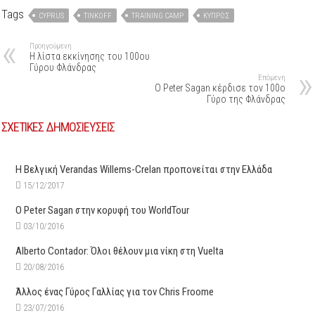
Tags
CYPRUS
TINKOFF
TRAINING CAMP
ΚΎΠΡΟΣ
Προηγούμενη
H λίστα εκκίνησης του 100ου
Γύρου Φλάνδρας
Επόμενη
O Peter Sagan κέρδισε τον 100ο
Γύρο της Φλάνδρας
ΣΧΕΤΙΚΕΣ ΔΗΜΟΣΙΕΥΣΕΙΣ
Η Βελγική Verandas Willems-Crelan προπονείται στην Ελλάδα
15/12/2017
Ο Peter Sagan στην κορυφή του WorldTour
03/10/2016
Alberto Contador: Όλοι θέλουν μια νίκη στη Vuelta
20/08/2016
Άλλος ένας Γύρος Γαλλίας για τον Chris Froome
23/07/2016