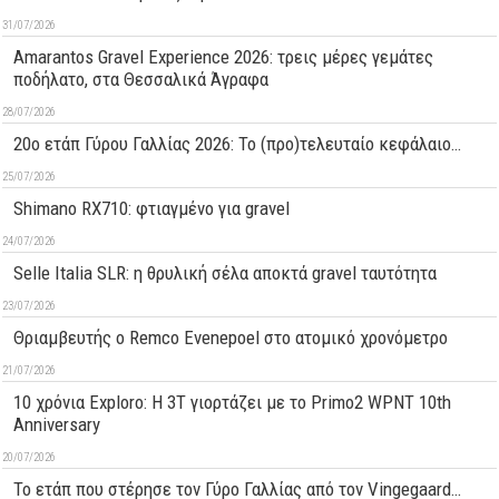
31/07/2026
Amarantos Gravel Experience 2026: τρεις μέρες γεμάτες
ποδήλατο, στα Θεσσαλικά Άγραφα
28/07/2026
20ο ετάπ Γύρου Γαλλίας 2026: Το (προ)τελευταίο κεφάλαιο…
25/07/2026
Shimano RX710: φτιαγμένο για gravel
24/07/2026
Selle Italia SLR: η θρυλική σέλα αποκτά gravel ταυτότητα
23/07/2026
Θριαμβευτής ο Remco Evenepoel στο ατομικό χρονόμετρο
21/07/2026
10 χρόνια Exploro: Η 3T γιορτάζει με το Primo2 WPNT 10th
Anniversary
20/07/2026
Το ετάπ που στέρησε τον Γύρο Γαλλίας από τον Vingegaard…