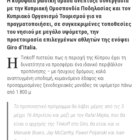
H κορυφαία ρωσική ομάδα ανέπτυξε συνεργασία
με την Kυπριακή Ομοσπονδία Ποδηλασίας και τον
Κυπριακό Οργανισμό Τουρισμού για να
πραγματοποιήσει, σε συγκεκριμένες τοποθεσίες
του νησιού με μεγάλο υψόμετρο, την
προετοιμασία επιλεγμένων αθλητών της ενόψει
Giro d’Italia.
Η
Tinkoff πιστεύει πως η περιοχή της Κύπρου έχει τη
δυνατότητα να προσφέρει ένα ιδανικό περιβάλλον
προπόνησης – με ήσυχους δρόμους, καλά
αναπτυγμένη υποδομή, κυμαινόμενο έδαφος και
προσαρμοσμένες ξενοδοχειακές μονάδες σε υψόμετρο πάνω
από 1.800 μ.
Το προπονητικό πρόγραμμα θα λάβει μέρος από τις 3
μέχρι 16 Απριλίου και μαζί με τον Rafal Majka, που θα
είναι ο αρχηγός της Tinkoff στο Giro, θα είναι και οι
Manuele Boaro, Jay McCarthy, Pawel Poljanski και Ivan