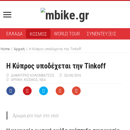
ΕΛΛΑΔΑ
WORLD TOUR
ΣΥΝΕΝΤΕΥΞΕΙΣ
ΚΟΣΜΟΣ
Home
|
Αρχική
|
Η Κύπρος υποδέχεται την Tinkoff
Η Κύπρος υποδέχεται την Tinkoff
ΔΗΜΉΤΡΗΣ ΚΟΛΟΜΒΆΤΣΟΣ
02/04/2016
ΑΡΧΙΚΉ
,
ΚΟΣΜΟΣ
,
ΝΕΑ
Άρωμα pro tour στο νησί