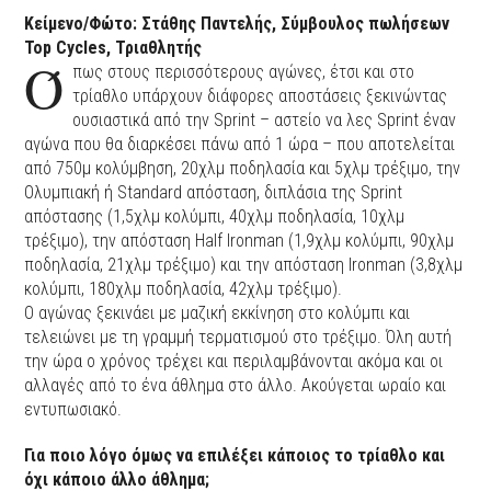
Κείμενο/Φώτο: Στάθης Παντελής,
Σύμβουλος πωλήσεων
Top Cycles, Τριαθλητής
Ό
πως στους περισσότερους αγώνες, έτσι και στο
τρίαθλο υπάρχουν διάφορες αποστάσεις ξεκινώντας
ουσιαστικά από την Sprint – αστείο να λες Sprint έναν
αγώνα που θα διαρκέσει πάνω από 1 ώρα – που αποτελείται
από 750μ κολύμβηση, 20χλμ ποδηλασία και 5χλμ τρέξιμο, την
Ολυμπιακή ή Standard απόσταση, διπλάσια της Sprint
απόστασης (1,5χλμ κολύμπι, 40χλμ ποδηλασία, 10χλμ
τρέξιμο), την απόσταση Half Ironman (1,9χλμ κολύμπι, 90χλμ
ποδηλασία, 21χλμ τρέξιμο) και την απόσταση Ironman (3,8χλμ
κολύμπι, 180χλμ ποδηλασία, 42χλμ τρέξιμο).
Ο αγώνας ξεκινάει με μαζική εκκίνηση στο κολύμπι και
τελειώνει με τη γραμμή τερματισμού στο τρέξιμο. Όλη αυτή
την ώρα ο χρόνος τρέχει και περιλαμβάνονται ακόμα και οι
αλλαγές από το ένα άθλημα στο άλλο. Ακούγεται ωραίο και
εντυπωσιακό.
Για ποιο λόγο όμως να επιλέξει κάποιος το τρίαθλο και
όχι κάποιο άλλο άθλημα;