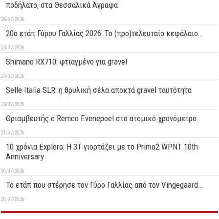
ποδήλατο, στα Θεσσαλικά Άγραφα
28/07/2026
20ο ετάπ Γύρου Γαλλίας 2026: Το (προ)τελευταίο κεφάλαιο…
25/07/2026
Shimano RX710: φτιαγμένο για gravel
24/07/2026
Selle Italia SLR: η θρυλική σέλα αποκτά gravel ταυτότητα
23/07/2026
Θριαμβευτής ο Remco Evenepoel στο ατομικό χρονόμετρο
21/07/2026
10 χρόνια Exploro: Η 3T γιορτάζει με το Primo2 WPNT 10th
Anniversary
20/07/2026
Το ετάπ που στέρησε τον Γύρο Γαλλίας από τον Vingegaard…
20/07/2026