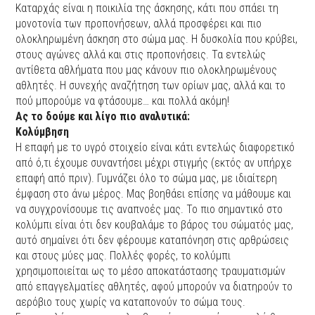
Καταρχάς είναι η ποικιλία της άσκησης, κάτι που σπάει τη
μονοτονία των προπονήσεων, αλλά προσφέρει και πιο
ολοκληρωμένη άσκηση στο σώμα μας. Η δυσκολία που κρύβει,
στους αγώνες αλλά και στις προπονήσεις. Τα εντελώς
αντίθετα αθλήματα που μας κάνουν πιο ολοκληρωμένους
αθλητές. Η συνεχής αναζήτηση των ορίων μας, αλλά και το
πού μπορούμε να φτάσουμε… και πολλά ακόμη!
Ας το δούμε και λίγο πιο αναλυτικά:
Κολύμβηση
Η επαφή με το υγρό στοιχείο είναι κάτι εντελώς διαφορετικό
από ό,τι έχουμε συναντήσει μέχρι στιγμής (εκτός αν υπήρχε
επαφή από πριν). Γυμνάζει όλο το σώμα μας, με ιδιαίτερη
έμφαση στο άνω μέρος. Μας βοηθάει επίσης να μάθουμε και
να συγχρονίσουμε τις αναπνοές μας. Το πιο σημαντικό στο
κολύμπι είναι ότι δεν κουβαλάμε το βάρος του σώματός μας,
αυτό σημαίνει ότι δεν φέρουμε καταπόνηση στις αρθρώσεις
και στους μύες μας. Πολλές φορές, το κολύμπι
χρησιμοποιείται ως το μέσο αποκατάστασης τραυματισμών
από επαγγελματίες αθλητές, αφού μπορούν να διατηρούν το
αερόβιο τους χωρίς να καταπονούν το σώμα τους.