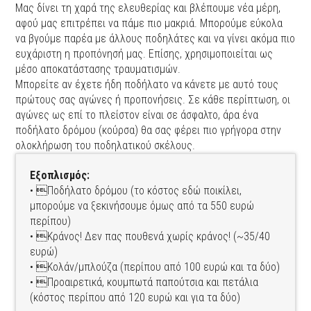
Μας δίνει τη χαρά της ελευθερίας και βλέπουμε νέα μέρη,
αφού μας επιτρέπει να πάμε πιο μακριά. Μπορούμε εύκολα
να βγούμε παρέα με άλλους ποδηλάτες και να γίνει ακόμα πιο
ευχάριστη η προπόνησή μας. Επίσης, χρησιμοποιείται ως
μέσο αποκατάστασης τραυματισμών.
Μπορείτε αν έχετε ήδη ποδήλατο να κάνετε με αυτό τους
πρώτους σας αγώνες ή προπονήσεις. Σε κάθε περίπτωση, οι
αγώνες ως επί το πλείστον είναι σε άσφαλτο, άρα ένα
ποδήλατο δρόμου (κούρσα) θα σας φέρει πιο γρήγορα στην
ολοκλήρωση του ποδηλατικού σκέλους.
Εξοπλισμός:
• Ποδήλατο δρόμου (το κόστος εδώ ποικίλει,
μπορούμε να ξεκινήσουμε όμως από τα 550 ευρώ
περίπου)
• Κράνος! Δεν πας πουθενά χωρίς κράνος! (~35/40
ευρώ)
• Κολάν/μπλούζα (περίπου από 100 ευρώ και τα δύο)
• Προαιρετικά, κουμπωτά παπούτσια και πετάλια
(κόστος περίπου από 120 ευρώ και για τα δύο)