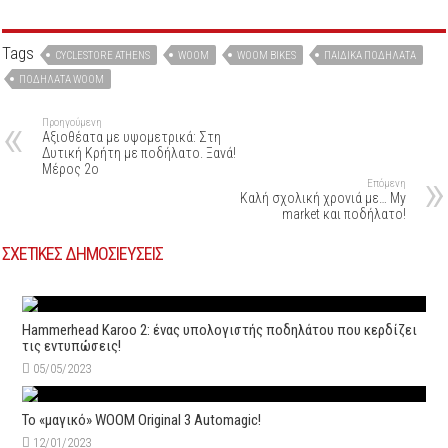
Tags
CYCLESTORE ATHENS
WOOM
WOOM BIKES
ΠΑΙΔΙΚΆ ΠΟΔΉΛΑΤΑ
ΠΟΔΉΛΑΤΑ WOOM
Προηγούμενη
Αξιοθέατα με υψομετρικά: Στη
Δυτική Κρήτη με ποδήλατο. Ξανά!
Μέρος 2o
Επόμενη
Καλή σχολική χρονιά με… Μy
market και ποδήλατο!
ΣΧΕΤΙΚΕΣ ΔΗΜΟΣΙΕΥΣΕΙΣ
Hammerhead Karoo 2: ένας υπολογιστής ποδηλάτου που κερδίζει
τις εντυπώσεις!
05/05/2023
Το «μαγικό» WOOM Original 3 Automagic!
12/01/2023