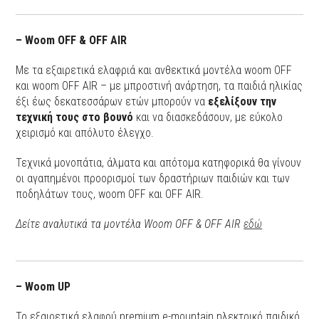
– Woom OFF & OFF AIR
Με τα εξαιρετικά ελαφριά και ανθεκτικά μοντέλα woom OFF
και woom OFF AIR – με μπροστινή ανάρτηση, τα παιδιά ηλικίας
έξι έως δεκατεσσάρων ετών μπορούν να
εξελίξουν την
τεχνική τους στο βουνό
και να διασκεδάσουν, με εύκολο
χειρισμό και απόλυτο έλεγχο.
Τεχνικά μονοπάτια, άλματα και απότομα κατηφορικά θα γίνουν
οι αγαπημένοι προορισμοί των δραστήριων παιδιών και των
ποδηλάτων τους, woom OFF και OFF AIR.
Δείτε αναλυτικά τα μοντέλα Woom OFF & OFF AIR
εδώ
– Woom UP
Το εξαιρετικά ελαφρύ premium e-mountain ηλεκτρικό παιδικό