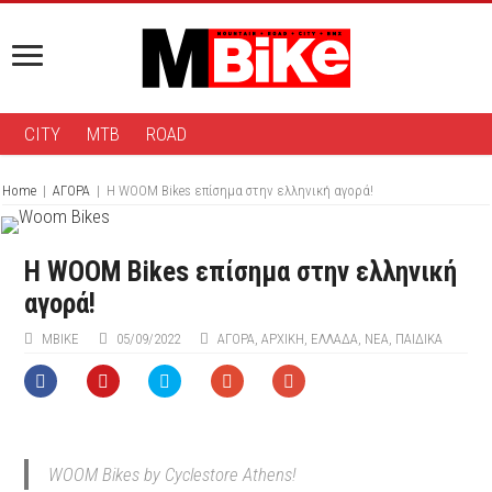
CITY
MTB
ROAD
Home
|
ΑΓΟΡΑ
|
Η WOOM Bikes επίσημα στην ελληνική αγορά!
Η WOOM Bikes επίσημα στην ελληνική
αγορά!
ΜΒIKE
05/09/2022
ΑΓΟΡΑ
,
ΑΡΧΙΚΉ
,
ΕΛΛΑΔΑ
,
ΝΕΑ
,
ΠΑΙΔΙΚΑ
WOOM Bikes by Cyclestore Athens!