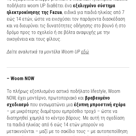
ποδήλατο woom UP διαθέτει ένα
εξελιγμένο σύστημα
ηλεκτροκίνησης της Fazua
, ειδικά για παιδιά ηλικίας από 7
εώς 14 ετών, ώστε να ενισχύσει τον παράγοντα διασκέδαση
και να διευρύνει τις δυνατότητες οδήγησης στο βουνό ή στο
δρόμο προς το σχολείο ή σε βόλτα αναψυχής με την
οικογένεια και τους φίλους.
Δείτε αναλυτικά τα μοντέλα Woom UP
εδώ
– Woom NOW
Το πλήρως εξοπλισμένο αστικό ποδήλατο lifestyle, Woom
NOW, έχει μοντέρνο, πρωτοποριακό και
βραβευμένο
σχεδιασμό
που ενσωματώνει μια
έξυπνη μπροστινή σχάρα
– με μικρότερης διαμέτρου εμπρόσθιο τροχό – ώστε να
διατηρηθεί χαμηλά το κέντρο βάρους. Με αυτή τη σχεδίαση
τα παιδιά ηλικίας από 6 εώς 14 ετών μπορούν να
μετακινούνται – μαζί με το σακίδιο τους – με αυτοπεποίθηση