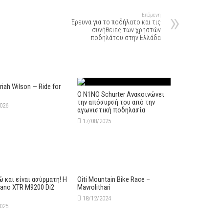
Επόμενη
Έρευνα για το ποδήλατο και τις
συνήθειες των χρηστών
ποδηλάτου στην Ελλάδα
iah Wilson — Ride for
Ο N1NO Schurter Ανακοινώνει
την απόσυρσή του από την
2026
αγωνιστική ποδηλασία
17/08/2025
ώ και είναι ασύρματη! Η
Oiti Mountain Bike Race –
mano XTR M9200 Di2
Mavrolithari
18/12/2024
2025