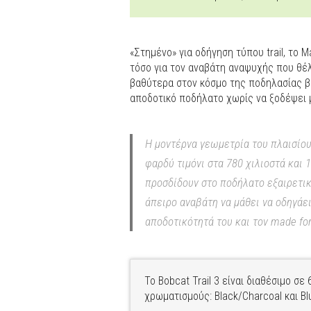
«Στημένο» για οδήγηση τύπου trail, το M
τόσο για τον αναβάτη αναψυχής που θέλε
βαθύτερα στον κόσμο της ποδηλασίας βο
αποδοτικό ποδήλατο χωρίς να ξοδέψει μ
Η μοντέρνα γεωμετρία του πλαισίου 
φαρδύ τιμόνι στα 780 χιλιοστά και
προσδίδουν στο ποδήλατο εξαιρετικ
άπειρο αναβάτη να μάθει να οδηγάει
αποδοτικότητά του και τον made for
Το Bobcat Trail 3 είναι διαθέσιμο σε 
χρωματισμούς: Black/Charcoal και Bl