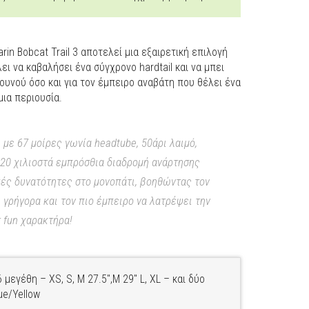
arin Bobcat Trail 3 αποτελεί μια εξαιρετική επιλογή
ι να καβαλήσει ένα σύγχρονο hardtail και να μπει
υνού όσο και για τον έμπειρο αναβάτη που θέλει ένα
ια περιουσία.
με 67 μοίρες γωνία headtube, 50άρι λαιμό,
 120 χιλιοστά εμπρόσθια διαδρομή ανάρτησης
ές δυνατότητες στο μονοπάτι, βοηθώντας τον
 γρήγορα και τον πιο έμπειρο να λατρέψει την
 fun χαρακτήρα!
6 μεγέθη – XS, S, M 27.5″,M 29″ L, XL – και δύο
ue/Yellow