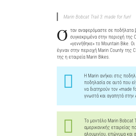
Marin Bobcat Trail 3: made for fun!
Ό
ταν αναφερόμαστε σε ποδήλατα β
συγκεκριμένα στην περιοχή της Ca
«γεννήθηκε» το Mountain Bike. Ο
έγιναν στην περιοχή Marin County της C
της η εταιρεία Marin Bikes.
Η Marin ανήκει στις ποδη
ποδηλασία σε αυτό που εί
να διατηρούν τον «made fo
γνωστά και αγαπητά στην 
Το μοντέλο Marin Bobcat T
αμερικανικής εταιρείας πο
αλουμινίου, επώνυμα και 