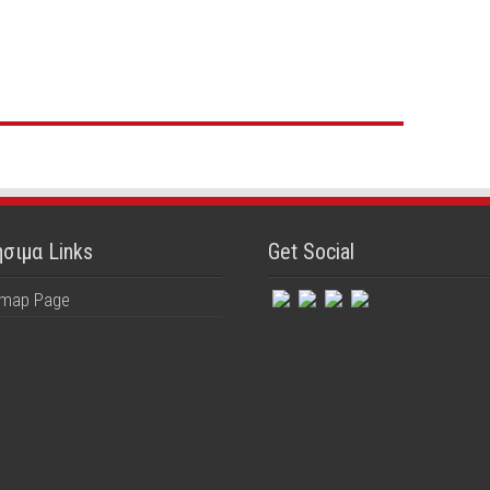
σιμα Links
Get Social
emap Page