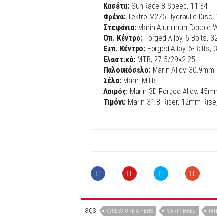
Κασέτα:
SunRace 8-Speed, 11-34T
Φρένα:
Tektro M275 Hydraulic Disc
Στεφάνια:
Marin Aluminum Double Wa
Οπ. Κέντρο:
Forged Alloy, 6-Bolts, 3
Εμπ. Κέντρο:
Forged Alloy, 6-Bolts, 
Ελαστικά:
MTB, 27.5/29×2.25″
Παλουκόσελο:
Marin Alloy, 30.9mm
Σέλα:
Marin ΜΤΒ
Λαιμός:
Marin 3D Forged Alloy, 45m
Τιμόνι:
Marin 31.8 Riser, 12mm Ri
Tags
CYCLESTORE ATHENS
MARIN BIKES
MT