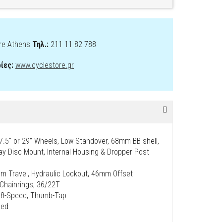
re Athens
Τηλ.:
211 11 82 788
ίες:
www.cyclestore.gr
7.5″ or 29” Wheels, Low Standover, 68mm BB shell,
y Disc Mount, Internal Housing & Dropper Post
 Travel, Hydraulic Lockout, 46mm Offset
 Chainrings, 36/22T
 8-Speed, Thumb-Tap
eed