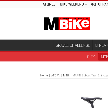
ΑΓΩΝΕΣ
BIKE WEEKEND
ΦΩΤΟΓΡΑΦ
GRAVEL CHALLENGE
ΝΕΑ
CITY
MT
Home
|
ΑΓΟΡΑ
|
MTB
|
MARIN Bobcat Trail 3: ένα 