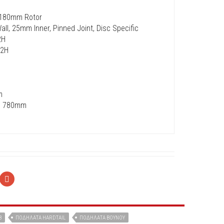
, 180mm Rotor
ll, 25mm Inner, Pinned Joint, Disc Specific
2H
32H
m
se, 780mm
B
ΠΟΔΗΛΑΤΑ HARDTAIL
ΠΟΔΉΛΑΤΑ ΒΟΥΝΟΎ