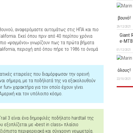
βουνό!
29/12/2021
ουνού, αναφερόμαστε αυτομάτως στις ΗΠΑ και πιο
Giant 
lifornia. Εκεί όπου πριν από 40 περίπου χρόνια
e-MTB
ι πιο «ψαγμένοι» γνωρίζουν πως τα πρώτα βήματα
alifornia, περιοχή από όπου πήρε το 1986 το όνομά
01/12/2021
όλους!
λατικές εταιρείες που διαμόρφωσαν την ορεινή
22/10/2021
ναι σήμερα, με τα ποδήλατά της να εξακολουθούν
r fun» χαρακτήρα για τον οποίο έχουν γίνει
Αμερική και τον υπόλοιπο κόσμο.
rail 3 είναι ένα δημοφιλές ποδήλατο hardtail της
υ εξοπλίζεται με «best in class» πλαίσιο
αξιόπιστα περιφερειακά και σύγχρονη γεωμετρία.