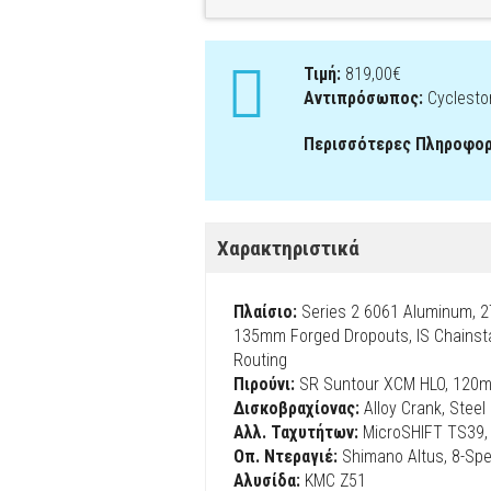
Τιμή:
819,00€
Αντιπρόσωπος:
Cyclesto
Περισσότερες Πληροφορ
Χαρακτηριστικά
Πλαίσιο:
Series 2 6061 Aluminum, 2
135mm Forged Dropouts, IS Chainsta
Routing
Πιρούνι:
SR Suntour XCM HLO, 120mm
Δισκοβραχίονας:
Alloy Crank, Steel
Αλλ. Ταχυτήτων:
MicroSHIFT TS39,
Οπ. Ντεραγιέ:
Shimano Altus, 8-Sp
Αλυσίδα:
KMC Z51