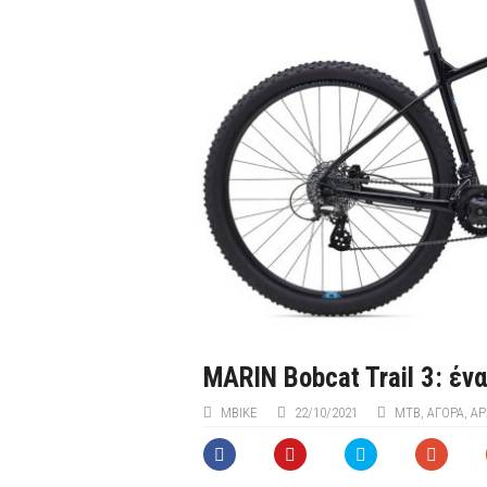
MARIN Bobcat Trail 3: ένα
ΜΒIKE
22/10/2021
MTB
,
ΑΓΟΡΑ
,
ΑΡ