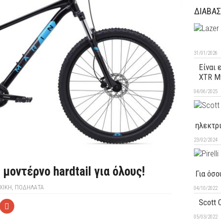
ΔΙΑΒΑΣ
31/01/2026
Είναι 
XTR M9
04/06/2025
ηλεκτρ
23/02/2024
 μοντέρνο hardtail για όλους!
Για όσο
ΧΙΚΉ
,
ΠΟΔΉΛΑΤΑ
04/10/2022
Scott 
05/03/2022