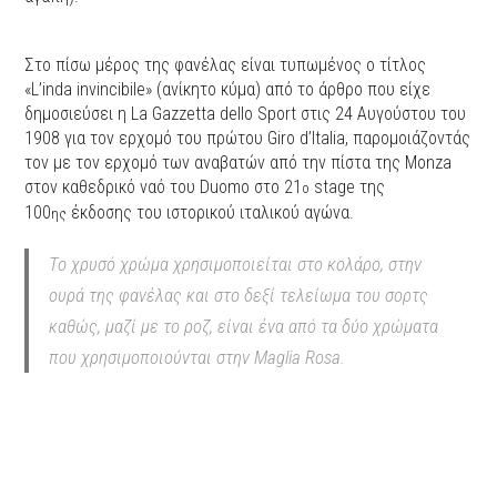
Στο πίσω μέρος της φανέλας είναι τυπωμένος ο τίτλος
«L’inda invincibile» (ανίκητο κύμα) από το άρθρο που είχε
δημοσιεύσει η La Gazzetta dello Sport στις 24 Αυγούστου του
1908 για τον ερχομό του πρώτου Giro d’Italia, παρομοιάζοντάς
τον με τον ερχομό των αναβατών από την πίστα της Monza
στον καθεδρικό ναό του Duomo στο 21
stage της
ο
100
έκδοσης του ιστορικού ιταλικού αγώνα.
ης
Το χρυσό χρώμα χρησιμοποιείται στο κολάρο, στην
ουρά της φανέλας και στο δεξί τελείωμα του σορτς
καθώς, μαζί με το ροζ, είναι ένα από τα δύο χρώματα
που χρησιμοποιούνται στην Maglia Rosa.