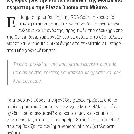
τερματισμό την Piazza Duomo στο Μιλάνο.
Ε
πίσημος προμηθευτής της RCS Sport, η κορυφαία
ιταλική εταιρεία Santini θέλησε να δημιουργήσει ένα
συλλεκτικό kit ένδυσης, προς τιμήν της ολοκλήρωσης
της Corsa Rosa, χαρίζοντάς του τα ονόματα το δύο πόλεων
Monza και Milanο που φιλοξένησαν το τελευταίο 21
stage
ο
ατομικής χρονομέτρησης.
Το kit αποτελείται από ποδηλατική φανέλα, σορτσάκι
με bibs, γάντια, κάλτσες και καπέλο, με χρυσές και ροζ
λεπτομέρειες.
Το μπροστινό μέρος της φανέλας χαρακτηρίζεται από το
περίγραμμα του Duomo με τις λέξεις Monza-Milano – ένα
σχέδιο που επανεμφανίζεται και στα μανίκια και από το
επετειακό λογότυπο με τον αριθμό 8 του Giro d’Italia 2017
που συμβολίζει το σύνθημα «Amore Infinito» (ατελείωτη
αγάπη).