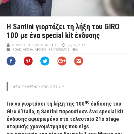
Η Santini γιορτάζει τη λήξη του GIRO
100 με ένα special kit ένδυσης
ΔΗΜΉΤΡΗΣ ΚΟΛΟΜΒΆΤΣΟΣ
29/05/2017
ROAD
,
ΑΓΟΡΑ
,
ΑΡΧΙΚΉ
,
ΕΞΟΠΛΙΣΜΌΣ
,
ΝΕΑ
Monza-Milano Special Line
ης
Για να γιορτάσει τη λήξη της 100
έκδοσης του
Giro d’Italia, η Santini παρουσίασε ένα special kit
ένδυσης αφιερωμένο στο τελευταίο 21ο stage
ατομικής χρονομέτρησης που είχε
ως αφετηρία την πίστα Formula 1 της Monza και