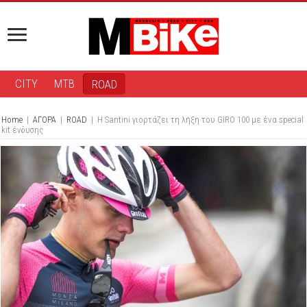
CITY
MTB
ROAD
Home
|
ΑΓΟΡΑ
|
ROAD
|
Η Santini γιορτάζει τη λήξη του GIRO 100 με ένα special
kit ένδυσης