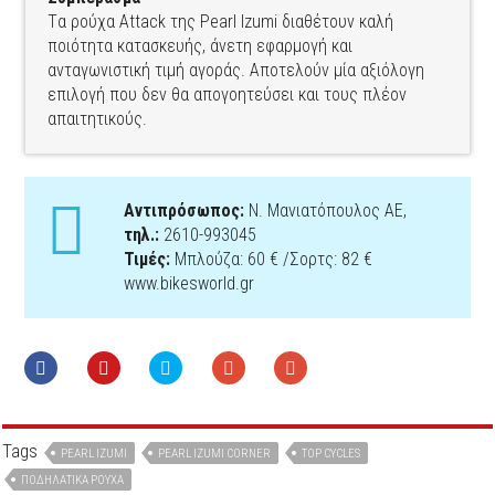
Tα ρούχα Attack της Pearl Izumi διαθέτουν καλή
ποιότητα κατασκευής, άνετη εφαρμογή και
ανταγωνιστική τιμή αγοράς. Αποτελούν μία αξιόλογη
επιλογή που δεν θα απογοητεύσει και τους πλέον
απαιτητικούς.
Αντιπρόσωπος:
Ν. Μανιατόπουλος ΑΕ,
τηλ.:
2610-993045
Τιμές:
Μπλούζα: 60 € /Σορτς: 82 €
www.bikesworld.gr
Tags
PEARL IZUMI
PEARL IZUMI CORNER
TOP CYCLES
ΠΟΔΗΛΑΤΙΚΆ ΡΟΎΧΑ