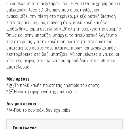
είναι άλλο από το μαξιλαράκι του. Η Pearl Izumi χρησιμοποιεί
μαξιλαράκι Race 3D Chamois που υποστηρίζει και
ανακουφίζει την πίεση στο περίνεο, με εξαιρετική διαπνοή.
Στην περίπτωσή μου, η άνεση ήταν πολύ καλή και δεν
αισθάνθηκα καμία ενόχληση καθ’ όλη τη διάρκεια της δοκιμής.
Όπως και στην μπλούζα, υπάρχει το ανακλαστικό λογότυπο
της εταιρείας για την καλύτερη ορατότητα στο αριστερό
μπατζάκι του σορτς –στο πλάι και πίσω– και ανακλαστικές
λεπτομέρειες στο δεξί μπατζάκι. Αξιοσημείωτες είναι και οι
κόκκινες ραφές στα πλαϊνά που προσδίδουν στο αισθητικό
αποτέλεσμα.
Μου αρέσει
* Το πολύ καλής ποιότητας chamois του σορτς
* Η άνετη εφαρμογή της μπλούζας
Δεν μου αρέσει
* Που το σορτσάκι δεν έχει bibs
Συμπέρασμα