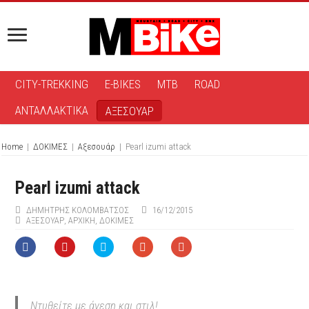
CITY-TREKKING
E-BIKES
MTB
ROAD
ΑΝΤΑΛΛΑΚΤΙΚΑ
ΑΞΕΣΟΥΑΡ
Home
|
ΔΟΚΙΜΕΣ
|
Αξεσουάρ
|
Pearl izumi attack
Pearl izumi attack
ΔΗΜΉΤΡΗΣ ΚΟΛΟΜΒΆΤΣΟΣ
16/12/2015
ΑΞΕΣΟΥΆΡ
,
ΑΡΧΙΚΉ
,
ΔΟΚΙΜΕΣ
Ντυθείτε με άνεση και στιλ!