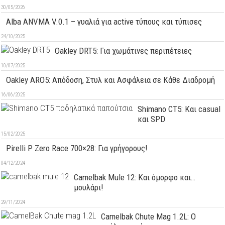
30/05/2026
Alba ANVMA V.0.1 – γυαλιά για active τύπους και τύπισες
24/10/2025
Oakley DRT5: Για χωμάτινες περιπέτειες
10/07/2025
Oakley ARO5: Απόδοση, Στυλ και Ασφάλεια σε Κάθε Διαδρομή
16/06/2025
Shimano CT5: Και casual
και SPD
15/02/2025
Pirelli P Zero Race 700×28: Για γρήγορους!
04/12/2024
Camelbak Mule 12: Kαι όμορφο και…
μουλάρι!
29/11/2024
Camelbak Chute Mag 1.2L: Ο