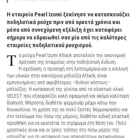
Η εταιρεία Pearl Izumi ξεκίνησε να κατασκευάζει
ποδηλατικά ρούχα πριν από αρκετά χρόνια και
μέσα από συνεχόμενη εξέλιξη έχει καταφέρει
σήμερα να εδραιωθεί σαν μία από τις καλύτερες
εταιρείες ποδηλατικού ρουχισμού.
Τ
α ρούχα Pearl Izumi Attack αποτελούν την οικονομική
πρόταση της εταιρείας στην ποδηλατική ένδυση.
Η σχεδίαση, η προσοχή στη λεπτομέρεια και η επιλογή
των υλικών στην καινούργια μπλούζα Attack, είναι
εμπνευσμένες από ακριβότερες –διπλού κόστους–
μπλούζες. Η κατασκευή της γίνεται από το ελαστικό υλικό
SELECT που εξασφαλίζει καλή εφαρμογή και ακόμα καλύτερη
διαπνοή. Μπροστά, διαθέτει φερμουάρ μέχρι κάτω που
διευκολύνει τη χρήση της σε πολύ ζεστές θερμοκρασίες και
στο τελείωμα του πίσω της μέρους, διαθέτει ειδική ελαστική
προσθήκη για να κρατιέται το στρίφωμα στη θέση του. Πολύ
χρηστικές είναι και οι τρεις τσέπες στο πίσω μέρος της
μπλούζας για τη μεταφορά των απαραίτητων αντικειμένων.