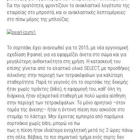
Για την ορατότητα, φροντίζουν το ανακλαστικό λογότυπο της
εταιρείας στο μπροστά, και οι ανακλαστικές λεπτομέρειες
στο πίσω μέρος της μπλούζας.
Το σορτσάκι έχει ανανεωθεί για το 2015, με νέα εργονομική
σχεδίαση 8-panel, για να εφαρμόζει άνετα στο σώμα και για
μεγαλύτερη ανθεκτικότητα στη χρήση. Η κατασκευή του
επίσης γίνεται από το ελαστικό υλικό SELECT, με προσθήκες
σιλικόνης στην περιοχή των τετρακέφαλων για καλύτερη
σταθερότητα. Παρά το γεγονός ότι το σορτσάκι της δοκιμής
ήταν χωρίς τιράντες (bibs), η εφαρμογή του, καθ’ όλη τη
διάρκεια, ήταν εξαιρετικά σταθερή με πολύ ωραία αίσθηση
στην περιοχή των τετρακέφαλων. Το μόνο αρνητικό –στον
τομέα της άνεσης– ήταν η έντονη πίεση που ασκούσε στο
στομάχι το λάστιχο. Μην έχοντας εμπειρία από παρόμοια
σορτσάκια χωρίς bibs, μπορώ να πω
πως η πίεση ήταν ιδιαίτερα ενοχλητική μετά τις 2 ώρες πάνω
στη σέλα. Βέβαια, το πιο σημαντικό τμήμα ενός σορτς δεν