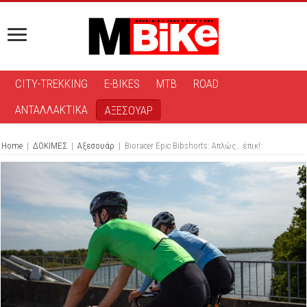
CITY-TREKKING
E-BIKES
MTB
ROAD
ΑΝΤΑΛΛΑΚΤΙΚΑ
ΑΞΕΣΟΥΑΡ
Home
|
ΔΟΚΙΜΕΣ
|
Αξεσουάρ
|
Bioracer Epic Bibshorts: Aπλώς… έπικ!