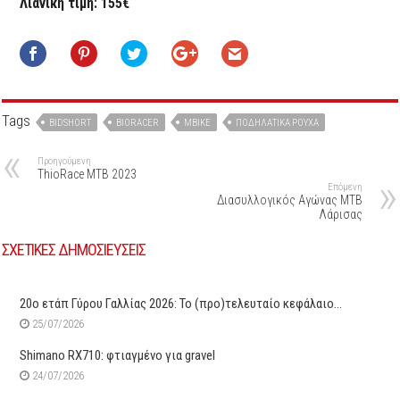
Λιανική τιμή: 155€
Tags
BIDSHORT
BIORACER
MBIKE
ΠΟΔΗΛΑΤΙΚΆ ΡΟΎΧΑ
Προηγούμενη
ThioRace MTB 2023
Επόμενη
Διασυλλογικός Αγώνας ΜΤΒ
Λάρισας
ΣΧΕΤΙΚΕΣ ΔΗΜΟΣΙΕΥΣΕΙΣ
20ο ετάπ Γύρου Γαλλίας 2026: Το (προ)τελευταίο κεφάλαιο…
25/07/2026
Shimano RX710: φτιαγμένο για gravel
24/07/2026