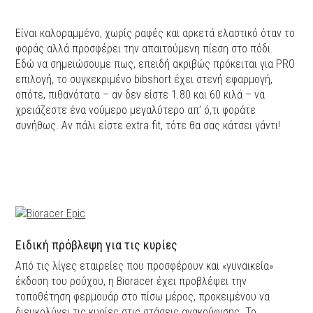
Είναι καλοραμμένο, χωρίς ραφές και αρκετά ελαστικό όταν το
φοράς αλλά προσφέρει την απαιτούμενη πίεση στο πόδι.
Εδώ να σημειώσουμε πως, επειδή ακριβώς πρόκειται για PRO
επιλογή, το συγκεκριμένο bibshort έχει στενή εφαρμογή,
οπότε, πιθανότατα – αν δεν είστε 1.80 και 60 κιλά – να
χρειάζεστε ένα νούμερο μεγαλύτερο απ’ ό,τι φοράτε
συνήθως. Αν πάλι είστε extra fit, τότε θα σας κάτσει γάντι!
Eιδική πρόβλεψη για τις κυρίες
Από τις λίγες εταιρείες που προσφέρουν και «γυναικεία»
έκδοση του ρούχου, η Bioracer έχει προβλέψει την
τοποθέτηση φερμουάρ στο πίσω μέρος, προκειμένου να
διευκολύνει τις κυρίες στις στάσεις ανακούφισης. Το