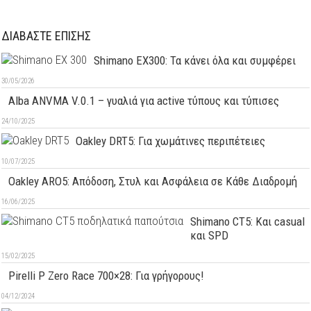
ΔΙΑΒΑΣΤΕ ΕΠΙΣΗΣ
Shimano EX300: Τα κάνει όλα και συμφέρει
30/05/2026
Alba ANVMA V.0.1 – γυαλιά για active τύπους και τύπισες
24/10/2025
Oakley DRT5: Για χωμάτινες περιπέτειες
10/07/2025
Oakley ARO5: Απόδοση, Στυλ και Ασφάλεια σε Κάθε Διαδρομή
16/06/2025
Shimano CT5: Και casual
και SPD
15/02/2025
Pirelli P Zero Race 700×28: Για γρήγορους!
04/12/2024