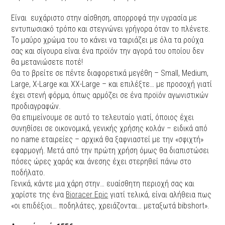
Είναι ευχάριστο στην αίσθηση, απορροφά την υγρασία με
εντυπωσιακό τρόπο και στεγνώνει γρήγορα όταν το πλένετε.
Το μαύρο χρώμα του το κάνει να ταιριάζει με όλα τα ρούχα
σας και σίγουρα είναι ένα προϊόν την αγορά του οποίου δεν
θα μετανιώσετε ποτέ!
Θα το βρείτε σε πέντε διαφορετικά μεγέθη – Small, Medium,
Large, X-Large και XX-Large – και επιλέξτε… με προσοχή γιατί
έχει στενή φόρμα, όπως αρμόζει σε ένα προϊόν αγωνιστικών
προδιαγραφών.
Θα επιμείνουμε σε αυτό το τελευταίο γιατί, όποιος έχει
συνηθίσει σε οικονομικά, γενικής χρήσης κολάν – ειδικά από
no name εταιρείες – αρχικά θα ξαφνιαστεί με την «σφιχτή»
εφαρμογή. Μετά από την πρώτη χρήση όμως θα διαπιστώσει
πόσες ώρες χαράς και άνεσης έχει στερηθεί πάνω στο
ποδήλατο.
Γενικά, κάντε μια χάρη στην… ευαίσθητη περιοχή σας και
χαρίστε της ένα
Bioracer Epic
γιατί τελικά, είναι αλήθεια πως
«οι επιδέξιοι… ποδηλάτες, χρειάζονται… μεταξωτά bibshort».