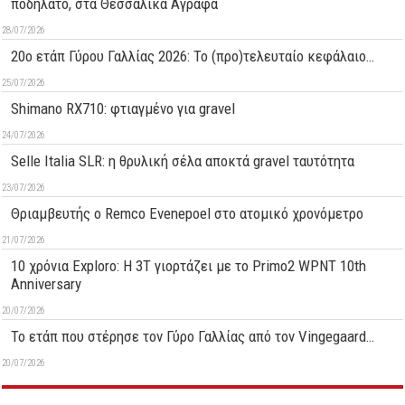
ποδήλατο, στα Θεσσαλικά Άγραφα
28/07/2026
20ο ετάπ Γύρου Γαλλίας 2026: Το (προ)τελευταίο κεφάλαιο…
25/07/2026
Shimano RX710: φτιαγμένο για gravel
24/07/2026
Selle Italia SLR: η θρυλική σέλα αποκτά gravel ταυτότητα
23/07/2026
Θριαμβευτής ο Remco Evenepoel στο ατομικό χρονόμετρο
21/07/2026
10 χρόνια Exploro: Η 3T γιορτάζει με το Primo2 WPNT 10th
Anniversary
20/07/2026
Το ετάπ που στέρησε τον Γύρο Γαλλίας από τον Vingegaard…
20/07/2026