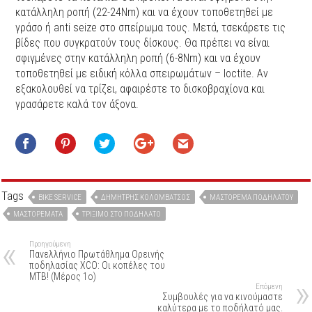
κατάλληλη ροπή (22-24Νm) και να έχουν τοποθετηθεί με
γράσο ή anti seize στο σπείρωμα τους. Μετά, τσεκάρετε τις
βίδες που συγκρατούν τους δίσκους. Θα πρέπει να είναι
σφιγμένες στην κατάλληλη ροπή (6-8Nm) και να έχουν
τοποθετηθεί με ειδική κόλλα σπειρωμάτων – loctite. Αν
εξακολουθεί να τρίζει, αφαιρέστε το δισκοβραχίονα και
γρασάρετε καλά τον άξονα.
Tags
BIKE SERVICE
ΔΗΜΉΤΡΗΣ ΚΟΛΟΜΒΆΤΣΟΣ
ΜΑΣΤΌΡΕΜΑ ΠΟΔΗΛΆΤΟΥ
ΜΑΣΤΟΡΈΜΑΤΑ
ΤΡΊΞΙΜΟ ΣΤΟ ΠΟΔΉΛΑΤΟ
Προηγούμενη
Πανελλήνιο Πρωτάθλημα Ορεινής
ποδηλασίας XCΟ: Οι κοπέλες του
ΜΤΒ! (Μέρος 1ο)
Επόμενη
Συμβουλές για να κινούμαστε
καλύτερα με το ποδήλατό μας.