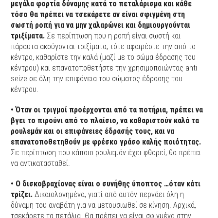
μεγάλα φορτία δύναμης κατά το πεταλάρισμα και κάθε
τόσο θα πρέπει να τσεκάρετε αν είναι σφιγμένη στη
σωστή ροπή για να μην χαλαρώνει και δημιουργούνται
τριξίματα.
Σε περίπτωση που η ροπή είναι σωστή και
πάραυτα ακούγονται τριξίματα, τότε αφαιρέστε την από το
κέντρο, καθαρίστε την καλά (μαζί με το σώμα έδρασης του
κέντρου) και επανατοποθετήστε την χρησιμοποιώντας anti
seize σε όλη την επιφάνεια του σώματος έδρασης του
κέντρου.
• Όταν οι τριγμοί προέρχονται από τα ποτήρια, πρέπει να
βγει το πιρούνι από το πλαίσιο, να καθαριστούν καλά τα
ρουλεμάν και οι επιφάνειες έδρασής τους, και να
επανατοποθετηθούν με φρέσκο γράσο καλής ποιότητας.
Σε περίπτωση που κάποιο ρουλεμάν έχει φθαρεί, θα πρέπει
να αντικατασταθεί.
• Ο δισκοβραχίονας είναι ο συνήθης ύποπτος …όταν κάτι
τρίζει.
Δικαιολογημένα, γιατί από αυτόν περνάει όλη η
δύναμη του αναβάτη για να μετουσιωθεί σε κίνηση. Αρχικά,
τσεκάρετε τα πετάλια. Θα πρέπει να είναι σφιγμένα στην