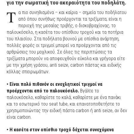
για την σωματική του ακεραιότητα του ποδηλάτη.
Τ
α πιο συνηθισμένα – και καίρια – σημεία του ποδήλατου
από όπου συνήθως προέρχονται τα τριξίματα, είναι η
περιοχή της μεσαίας τριβής, ο δισκοβραχίονας, το
παλουκόσελο, η κασέτα του οπίσθιου τροχού και τα ποτήρια
του πλαισίου. Στα ποδήλατα βουνού με οπίσθια ανάρτηση,
πολλές φορές οι τριγμοί μπορεί να προέρχονται από τις
αρθρώσεις του μοχλικού. Σε όλες τις περιπτώσεις τα
τριξίματα μπορούν να αποφευχθούν εύκολα και γρήγορα είτε
με την χρήση γράσου, anti seize, carbon πάστας και ειδικής
κόλλας σπειρωμάτων.
• Είναι πολύ πιθανόν οι ενοχλητικοί τριγμοί να
προέρχονται από το παλουκόσελο.
Βγάλτε το
παλουκόσελο, καθαρίστε το καλά, καθαρίστε με ένα πανάκι
και το εσωτερικό του seat tube, και επανατοποθετήστε το
χρησιμοποιώντας την ειδική πάστα carbon ή anti seize, αν δεν
είναι carbon.
• Η κασέτα στον οπίσθιο τροχό δέχεται συνεχόμενα