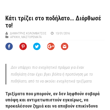
Κάτι τρίζει στο ποδήλατο… Διόρθωσέ
το!
ΔΗΜΉΤΡΗΣ ΚΟΛΟΜΒΆΤΣΟΣ
13/01/2016
ΑΡΧΙΚΉ
,
ΜΑΣΤΟΡΕΜΑΤΑ
Δεν υπάρχει πιο ενοχλητικό πράγμα για έναν
ποδηλάτη όταν έχει βγει βόλτα ή προπόνηση με το
ποδήλατο, από το να ακούει ενοχλητικά τριξίματα.
Τριξίματα που μπορούν, αν δεν ληφθούν σοβαρά
υπόψη και αντιμετωπιστούν εγκαίρως, να
προκαλέσουν ζημιά και να αποβούν επικίνδυνα