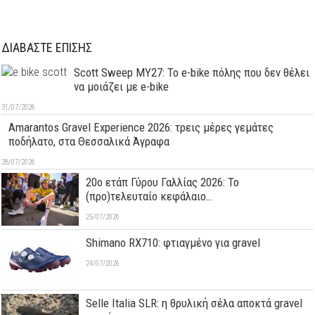
ΔΙΑΒΑΣΤΕ ΕΠΙΣΗΣ
Scott Sweep MY27: Το e-bike πόλης που δεν θέλει
να μοιάζει με e-bike
31/07/2026
Amarantos Gravel Experience 2026: τρεις μέρες γεμάτες
ποδήλατο, στα Θεσσαλικά Άγραφα
28/07/2026
20ο ετάπ Γύρου Γαλλίας 2026: Το
(προ)τελευταίο κεφάλαιο…
25/07/2026
Shimano RX710: φτιαγμένο για gravel
24/07/2026
Selle Italia SLR: η θρυλική σέλα αποκτά gravel