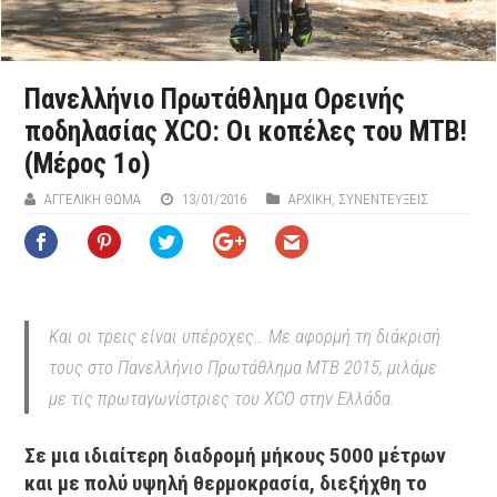
Πανελλήνιο Πρωτάθλημα Ορεινής
ποδηλασίας XCΟ: Οι κοπέλες του ΜΤΒ!
(Μέρος 1ο)
ΑΓΓΕΛΙΚΉ ΘΩΜΆ
13/01/2016
ΑΡΧΙΚΉ
,
ΣΥΝΕΝΤΕΥΞΕΙΣ
Και οι τρεις είναι υπέροχες… Με αφορμή τη διάκρισή
τους στο Πανελλήνιο Πρωτάθλημα ΜΤΒ 2015, μιλάμε
με τις πρωταγωνίστριες του XCO στην Ελλάδα.
Σε μια ιδιαίτερη διαδρομή μήκους 5000 μέτρων
και με πολύ υψηλή θερμοκρασία, διεξήχθη το