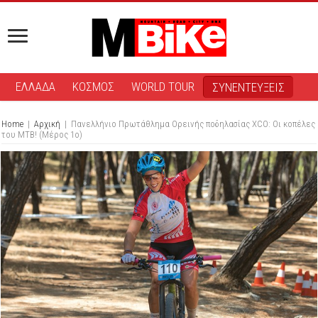
ΕΛΛΑΔΑ
ΚΟΣΜΟΣ
WORLD TOUR
ΣΥΝΕΝΤΕΥΞΕΙΣ
Home
|
Αρχική
|
Πανελλήνιο Πρωτάθλημα Ορεινής ποδηλασίας XCΟ: Οι κοπέλες
του ΜΤΒ! (Μέρος 1ο)