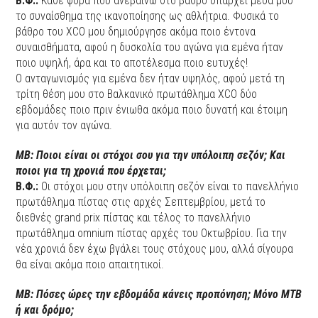
Β.Φ.:
Κάθε φορά που ανεβαίνω στο βάθρο υπάρχει μέσα μου
το συναίσθημα της ικανοποίησης ως αθλήτρια. Φυσικά το
βάθρο του XCO μου δημιούργησε ακόμα ποιο έντονα
συναισθήματα, αφού η δυσκολία του αγώνα για εμένα ήταν
ποιο υψηλή, άρα και το αποτέλεσμα ποιο ευτυχές!
Ο ανταγωνισμός για εμένα δεν ήταν υψηλός, αφού μετά τη
τρίτη θέση μου στο Βαλκανικό πρωτάθλημα XCO δύο
εβδομάδες ποιο πριν ένιωθα ακόμα ποιο δυνατή και έτοιμη
για αυτόν τον αγώνα.
ΜΒ: Ποιοι είναι οι στόχοι σου για την υπόλοιπη σεζόν; Και
ποιοι για τη χρονιά που έρχεται;
Β.Φ.:
Οι στόχοι μου στην υπόλοιπη σεζόν είναι το πανελλήνιο
πρωτάθλημα πίστας στις αρχές Σεπτεμβρίου, μετά το
διεθνές grand prix πίστας και τέλος το πανελλήνιο
πρωτάθλημα omnium πίστας αρχές του Οκτωβρίου. Για την
νέα χρονιά δεν έχω βγάλει τους στόχους μου, αλλά σίγουρα
θα είναι ακόμα ποιο απαιτητικοί.
ΜΒ: Πόσες ώρες την εβδομάδα κάνεις προπόνηση; Μόνο ΜΤΒ
ή και δρόμο;