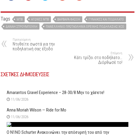
Tags
MTB
ΑΓΏΝΕΣ ΜΤΒ
ΒΑΡΒΆΡΑ ΦΑΣΌΗ
ΓΥΝΑΊΚΕΣ ΚΑΙ ΠΟΔΉΛΑΤΟ
ΔΑΝΆΗ ΣΤΡΟΥΜΠΟΎΛΗ
ΠΑΝΕΛΛΉΝΙΟ ΠΡΩΤΆΘΛΗΜΑ ΟΡΕΙΝΉΣ ΠΟΔΗΛΑΣΊΑΣ XCΟ
Προηγούμενη
Ντυθείτε σωστά για την
ποδηλατική σας έξοδο
Επόμενη
Κάτι τρίζει στο ποδήλατο…
Διόρθωσέ το!
ΣΧΕΤΙΚΕΣ ΔΗΜΟΣΙΕΥΣΕΙΣ
Amarantos Gravel Experience – 28-30/8 Μην το χάσετε!
11/06/2026
Anna Moriah Wilson — Ride for Mo
11/06/2026
Ο N1NO Schurter Ανακοινώνει την απόσυρσή του από την