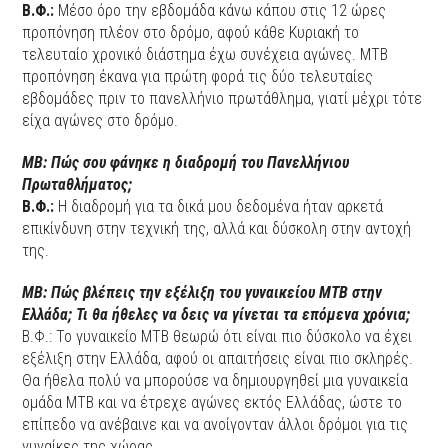
Β.Φ.:
Μέσο όρο την εβδομάδα κάνω κάπου στις 12 ώρες
προπόνηση πλέον στο δρόμο, αφού κάθε Κυριακή το
τελευταίο χρονικό διάστημα έχω συνέχεια αγώνες. MTB
προπόνηση έκανα για πρώτη φορά τις δύο τελευταίες
εβδομάδες πριν το πανελλήνιο πρωτάθλημα, γιατί μέχρι τότε
είχα αγώνες στο δρόμο.
ΜΒ: Πώς σου φάνηκε η διαδρομή του Πανελλήνιου
Πρωταθλήματος;
Β.Φ.:
Η διαδρομή για τα δικά μου δεδομένα ήταν αρκετά
επικίνδυνη στην τεχνική της, αλλά και δύσκολη στην αντοχή
της.
ΜΒ: Πώς βλέπεις την εξέλιξη του γυναικείου ΜΤΒ στην
Ελλάδα; Τι θα ήθελες να δεις να γίνεται τα επόμενα χρόνια;
Β.Φ.: Το γυναικείο MTB θεωρώ ότι είναι πιο δύσκολο να έχει
εξέλιξη στην Ελλάδα, αφού οι απαιτήσεις είναι πιο σκληρές.
Θα ήθελα πολύ να μπορούσε να δημιουργηθεί μια γυναικεία
ομάδα ΜΤΒ και να έτρεχε αγώνες εκτός Ελλάδας, ώστε το
επίπεδο να ανέβαινε και να ανοίγονταν άλλοι δρόμοι για τις
γυναίκες της χώρας.