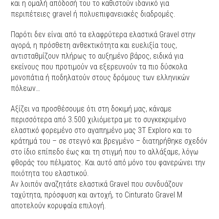
και η ομαλή απόδοσή του το καθιστούν ιδανικό για
περιπέτειες gravel ή πολυεπιφανειακές διαδρομές.
Παρότι δεν είναι από τα ελαφρύτερα ελαστικά Gravel στην
αγορά, η πρόσθετη ανθεκτικότητα και ευελιξία τους,
αντισταθμίζουν πλήρως το αυξημένο βάρος, ειδικά για
εκείνους που προτιμούν να εξερευνούν τα πιο δύσκολα
μονοπάτια ή ποδηλατούν στους δρόμους των ελληνικών
πόλεων…
Αξίζει να προσθέσουμε ότι στη δοκιμή μας, κάναμε
περισσότερα από 3.500 χιλιόμετρα με το συγκεκριμένο
ελαστικό φορεμένο στο αγαπημένο μας 3T Exploro και το
κράτημά του – σε στεγνό και βρεγμένο – διατηρήθηκε σχεδόν
στο ίδιο επίπεδο έως και τη στιγμή που το αλλάξαμε, λόγω
φθοράς του πέλματος. Και αυτό από μόνο του φανερώνει την
ποιότητα του ελαστικού.
Αν λοιπόν αναζητάτε ελαστικά Gravel που συνδυάζουν
ταχύτητα, πρόσφυση και αντοχή, το Cinturato Gravel M
αποτελούν κορυφαία επιλογή.