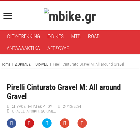
CITY-TREKKING
E-BIKES
MTB
ROAD
ΑΝΤΑΛΛΑΚΤΙΚΑ
ΑΞΕΣΟΥΑΡ
Home
|
ΔΟΚΙΜΕΣ
|
GRAVEL
|
Pirelli Cinturato Gravel M: All around Gravel
Pirelli Cinturato Gravel M: All around
Gravel
ΣΠΎΡΟΣ ΠΑΠΑΓΕΩΡΓΊΟΥ
24/12/2024
GRAVEL
,
ΑΡΧΙΚΉ
,
ΔΟΚΙΜΕΣ