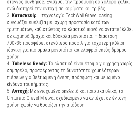
στεγνές συνθήκες. Ενισχύει την πρόσφυση σε χαλαρό χαλίκι
ενώ διατηρεί την αντοχή σε κοψίματα και τριβές.
3.
Κατασκευή:
Η τεχνολογία TechWall Gravel casing
συνδυάζει ευελιξία με ισχυρή προστασία κατά των
τρυπημάτων, καθιστώντας το ελαστικό ικανό να ανταπεξέλθει
σε αιχμηρά βράχια και δύσκολα μονοπάτια. Η διάσταση
700×35 προσφέρει στενότερο προφίλ για ταχύτερη κύλιση,
ιδανική για πιο ομαλά μονοπάτια και ελαφριά εκτός δρόμου
χρήση.
4.
Tubeless Ready:
Το ελαστικό είναι έτοιμο για χρήση χωρίς
σαμπρέλα, προσφέροντας τη δυνατότητα χαμηλότερων
πιέσεων για βελτιωμένη άνεση, πρόσφυση και μειωμένο
κίνδυνο τρυπήματος.
5.
Αντοχή:
Με ενισχυμένο σκελετό και ποιοτικά υλικά, το
Cinturato Gravel M είναι σχεδιασμένο να αντέχει σε έντονη
χρήση χωρίς να θυσιάζει την απόδοση.