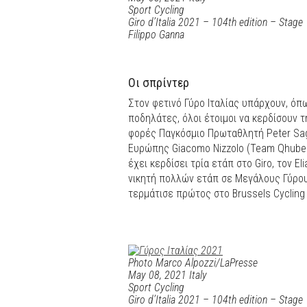
Sport Cycling
Giro d’Italia 2021 – 104th edition – Stage 
Filippo Ganna
Οι σπρίντερ
Στον φετινό Γύρο Ιταλίας υπάρχουν, όπ
ποδηλάτες, όλοι έτοιμοι να κερδίσουν τ
φορές Παγκόσμιο Πρωταθλητή Peter Sag
Ευρώπης Giacomo Nizzolo (Team Qhubeka
έχει κερδίσει τρία ετάπ στο Giro, τον El
νικητή πολλών ετάπ σε Μεγάλους Γύρους,
τερμάτισε πρώτος στο Brussels Cycling C
Photo Marco Alpozzi/LaPresse
May 08, 2021 Italy
Sport Cycling
Giro d’Italia 2021 – 104th edition – Stage 