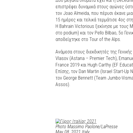
Δυο μεγάλα ονόματα έχει και η Deceuni
επιστρέφει δυναμικά στους αγώνες ύστε
τον Joao Almeida, που πέρυσι έκανε μι
15 ημέρες και τελικά τερμάτισε 4ος στη
Η Bahrain Victorious ξεκίνησε με τους M
στο podium) και τον Pello Bilbao, 5ο Γε
αποδείχτηκε στο Tour of the Alps.
Ανάμεσα στους διεκδικητές της Γενικής
Vlasov (Astana – Premier Tech), Emanu
France 2019 και Hugh Carthy (EF Educati
Επίσης, τον Dan Martin (Israel Start-Up 
τον George Bennett (Team Jumbo-Visma
Assos).
Photo Massimo Paolone/LaPresse
May 08, 2021 Italy