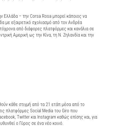
ην Ελλάδα – την Corsa Rosa μπορεί κάποιος να
δα με εξαιρετικό σχολιασμό από τον Ανδρέα
τόχρονα από διάφορες πλατφόρμες και κανάλια σε
ντρική Αμερική ως την Κίνα, τη Ν. Ζηλανδία και την
θούν κάθε στιγμή από τα 21 ετάπ μέσα από το
 τις πλατφόρμες Social Media του Giro που
cebook, Twitter και Instagram καθώς επίσης και, για
υθυνθεί ο Γύρος σε ένα νέο κοινό.