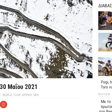
ΔΙΑΒΑΣ
Pogi, 
 30 Μαΐου 2021
Toro ν
06/07/2026
WORLD TOUR
,
ΑΡΧΙΚΉ
,
ΝΕΑ
Με το 
πρωταγ
στη Βα