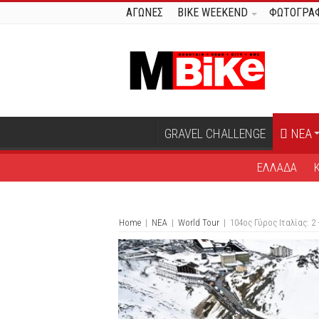
ΑΓΩΝΕΣ
BIKE WEEKEND
ΦΩΤΟΓΡΑΦ
GRAVEL CHALLENGE
ΝΕΑ
ΕΛΛΑΔΑ
Home
|
ΝΕΑ
|
World Tour
|
104ος Γύρος Ιταλίας: 2