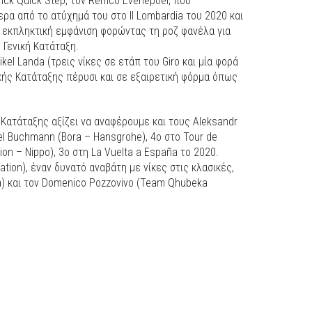
nck Quick Step, τον Remco Evenepoel, που
ρα από το ατύχημά του στο Il Lombardia του 2020 και
α εκπληκτική εμφάνιση φορώντας τη ροζ φανέλα για
 Γενική Κατάταξη.
ikel Landa (τρεις νίκες σε ετάπ του Giro και μία φορά
νικής Κατάταξης πέρυσι και σε εξαιρετική φόρμα όπως
 Κατάταξης αξίζει να αναφέρουμε και τους Aleksandr
el Buchmann (Bora – Hansgrohe), 4ο στο Tour de
on – Nippo), 3ο στη La Vuelta a España το 2020.
Nation), έναν δυνατό αναβάτη με νίκες στις κλασικές,
) και τον Domenico Pozzovivo (Team Qhubeka