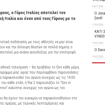
03/07/2026
ρους, ο Γύρος Ιταλίας αποτελεί τον
O Jona
ξανά!
ή Ιταλία και έναν από τους Γύρους με το
ο
17/05/2026
ΚΑΤΙ 
VINGE
ιστική ποδηλασία, με τους αθλητές να μην είναι
15/05/2026
υν και την έλλειψη θεατών σε πολλά σημεία, ο
O Davi
– αποτελεί μια ανάσα αισιοδοξίας για την επιστροφή
15/05/2026
η εθνική τηλεόραση – θα προβάλει το Giro κάθε μέρα,
ρόγραμμα μίας ώρας που περιλαμβάνει παρουσιάσεις
α παρακολουθεί τον αγώνα συνεχώς ως τις 14:00.
 του κάθε ετάπ, η Rai 2 παρουσιάζει το “Giro in
l’Arrivo” καλύπτει συνεχώς τον αγώνα ως τον
του θα έχουν την ευκαιρία να παρακολουθήσουν στο
της ημέρας, με τεχνικές λεπτομέρειες και