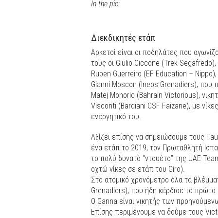
In the pic:
Διεκδικητές ετάπ
Αρκετοί είναι οι ποδηλάτες που αγωνίζο
τους οι Giulio Ciccone (Trek-Segafredo),
Ruben Guerreiro (EF Education – Nippo),
Gianni Moscon (Ineos Grenadiers), που 
Matej Mohoric (Bahrain Victorious), νικη
Visconti (Bardiani CSF Faizane), με νίκε
ενεργητικό του.
Αξίζει επίσης να σημειώσουμε τους Fau
ένα ετάπ το 2019, τον Πρωταθλητή Ισπα
το πολύ δυνατό “ντουέτο” της UAE Team 
οχτώ νίκες σε ετάπ του Giro).
Στο ατομικό χρονόμετρο όλα τα βλέμματ
Grenadiers), που ήδη κέρδισε το πρώτο 
Ο Ganna είναι νικητής των προηγούμεν
Επίσης περιμένουμε να δούμε τους Vic