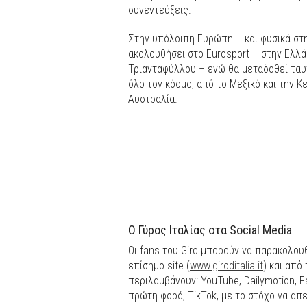
συνεντεύξεις.
Στην υπόλοιπη Eυρώπη – και φυσικά στ
ακολουθήσει στο Eurosport – στην Ελλά
Τριανταφύλλου – ενώ θα μεταδοθεί ταυ
όλο τον κόσμο, από το Μεξικό και την Κε
Αυστραλία.
Ο Γύρος Ιταλίας στα Social Media
Οι fans του Giro μπορούν να παρακολου
επίσημο site (
www.giroditalia.it
) και από
περιλαμβάνουν: YouTube, Dailymotion, Fa
πρώτη φορά, TikTok, με το στόχο να απε