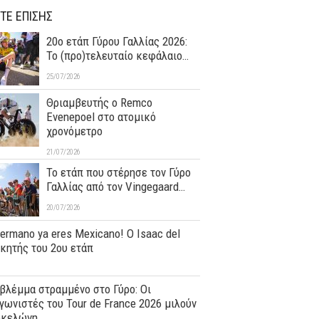
ΤΕ ΕΠΙΣΗΣ
20ο ετάπ Γύρου Γαλλίας 2026:
Το (προ)τελευταίο κεφάλαιο…
25/07/2026
Θριαμβευτής ο Remco
Evenepoel στο ατομικό
χρονόμετρο
21/07/2026
Το ετάπ που στέρησε τον Γύρο
Γαλλίας από τον Vingegaard…
20/07/2026
hermano ya eres Mexicano! Ο Ιsaac del
ικητής του 2ου ετάπ
βλέμμα στραμμένο στο Γύρο: Οι
ωνιστές του Tour de France 2026 μιλούν
ρκελώνη