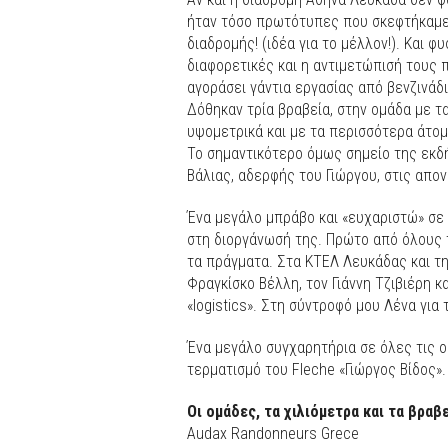
ήταν τόσο πρωτότυπες που σκεφτήκαμε
διαδρομής! (ιδέα για το μέλλον!). Και 
διαφορετικές και η αντιμετώπισή τους
αγοράσει γάντια εργασίας από βενζινάδι
Δόθηκαν τρία βραβεία, στην ομάδα με τ
υψομετρικά και με τα περισσότερα άτομ
Το σημαντικότερο όμως σημείο της εκδή
Βάλιας, αδερφής του Γιώργου, στις απον
Ένα μεγάλο μπράβο και «ευχαριστώ» σε
στη διοργάνωσή της. Πρώτο από όλους 
τα πράγματα. Στα ΚΤΕΛ Λευκάδας και τη
Φραγκίσκο Βέλλη, τον Γιάννη Τζιβιέρη κ
«logistics». Στη σύντροφό μου Λένα για 
Ένα μεγάλο συγχαρητήρια σε όλες τις ο
τερματισμό του Fleche «Γιώργος Βίδος».
Οι ομάδες, τα χιλιόμετρα και τα βραβ
Audax Randonneurs Grece