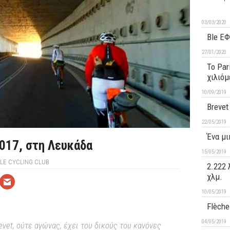
03/03/2020
Ble ΕΦ
27/01/2020
Το Par
χιλιόμ
10/09/2019
Brevet
22/05/2019
Ένα μι
2017, στη Λευκάδα
15/05/2019
LE CYCLING CLUB
2.222 
χλμ.
10/05/2019
Flèche
04/05/2019
revet, ούτε αγώνας, έχει του δικούς του κανόνες