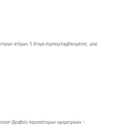
σότερων ατόμων, 5 άτομα συμπεριλαμβανομένης
μίας
mension (βραβείο περισσότερων υψομετρικών –