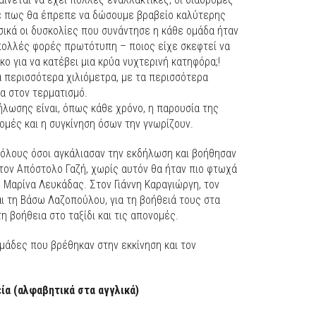
 πως θα έπρεπε να δώσουμε βραβείο καλύτερης
φυσικά οι δυσκολίες που συνάντησε η κάθε ομάδα ήταν
 πολλές φορές πρωτότυπη – ποιος είχε σκεφτεί να
κο για να κατέβει μια κρύα νυχτερινή κατηφόρα;!
α περισσότερα χιλιόμετρα, με τα περισσότερα
α στον τερματισμό.
λωσης είναι, όπως κάθε χρόνο, η παρουσία της
ομές και η συγκίνηση όσων την γνωρίζουν.
 όλους όσοι αγκάλιασαν την εκδήλωση και βοήθησαν
τον Απόστολο Γαζή, χωρίς αυτόν θα ήταν πιο φτωχά
 Μαρίνα Λευκάδας. Στον Γιάννη Καραγιώργη, τον
αι τη Βάσω Λαζοπούλου, για τη βοήθειά τους στα
τη βοήθεια στο ταξίδι και τις απονομές.
μάδες που βρέθηκαν στην εκκίνηση και τον
εία (αλφαβητικά στα αγγλικά)