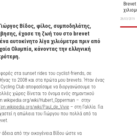
Brevet
χιλιο
28/03/2019
 Γιώργος Βίδος, φίλος, συμποδηλάτης,
βησης, έχασε τη ζωή του στο brevet
να αυτοκίνητο λίγα χιλιόμετρα πριν από
χαία Ολυμπία, κάνοντας την ελληνική
ρότερη.
ορές στα sunset rides του cyclist-friends, σε
θήνας το 2008 και στα πρώτα μου brevets. Ήταν ένας
e Cycling Club αποφασίσαμε να διοργανώσουμε το
λλές χώρες δίνεται το όνομα ενός σημαντικού
en.wikipedia.org/wiki/Hubert_Opperman
–
στην
/en.wikipedia.org/wiki/Paul_de_Vivie
– στη Γαλλία. Για
ξεχαστεί η απώλεια του Γιώργου που πολλά από τα
vet.
άδεια από την οικογένεια Βίδου ώστε να