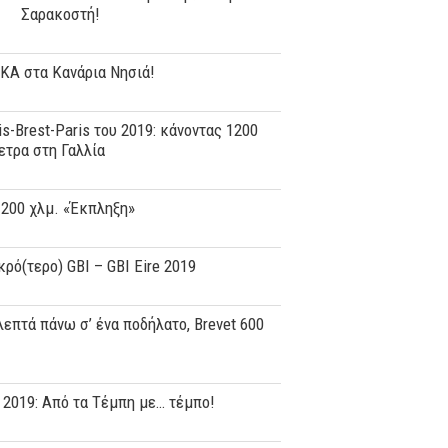
Σαρακοστή!
ΚΑ στα Κανάρια Νησιά!
is-Brest-Paris του 2019: κάνοντας 1200
ετρα στη Γαλλία
 200 χλμ. «Έκπληξη»
κρό(τερο) GBI – GBI Eire 2019
λεπτά πάνω σ’ ένα ποδήλατο, Brevet 600
 2019: Aπό τα Τέμπη με… τέμπο!