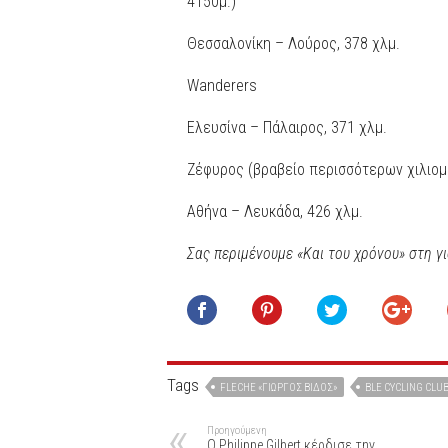
4150μ.)
Θεσσαλονίκη – Λούρος, 378 χλμ.
Wanderers
Ελευσίνα – Πάλαιρος, 371 χλμ.
Ζέφυρος (βραβείο περισσότερων χιλιομ
Αθήνα – Λευκάδα, 426 χλμ.
Σας περιμένουμε «Και του χρόνου» στη 
Tags
FLECHE «ΓΙΏΡΓΟΣ ΒΊΔΟΣ»
ΒLE CYCLING CLU
Προηγούμενη
Ο Philippe Gilbert κέρδισε την