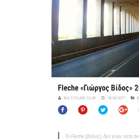
Fleche «Γιώργος Βίδος» 
BLE CYCLING CLUB
18/04/2017
B
Το Fleche (βέλος), δεν είναι ούτε b