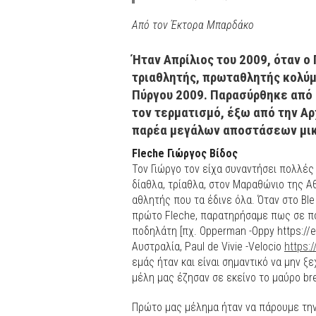
Από τον Έκτορα Μπαρδάκο
Ήταν Απρίλιος του 2009, όταν ο
τριαθλητής, πρωταθλητής κολύμ
Πύργου 2009. Παρασύρθηκε από έ
τον τερματισμό, έξω από την Αρ
παρέα μεγάλων αποστάσεων μικ
Fleche Γιώργος Βίδος
Τον Γιώργο τον είχα συναντήσει πολλές φ
δίαθλα, τρίαθλα, στον Μαραθώνιο της Α
αθλητής που τα έδινε όλα. Όταν στο Bl
πρώτο Fleche, παρατηρήσαμε πως σε πο
ποδηλάτη [πχ. Opperman -Oppy
https://
Αυστραλία, Paul de Vivie -Velocio
https:/
εμάς ήταν και είναι σημαντικό να μην 
μέλη μας έζησαν σε εκείνο το μαύρο bre
Πρώτο μας μέλημα ήταν να πάρουμε την 