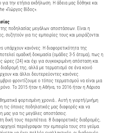
 για την ετήσια εκδήλωση. Η άδεια μας δόθηκε και
e «Γιώργος Βίδος».
ασίας
ή της ποδηλασίας μεγάλων αποστάσεων. Είναι η
, συζητούν για τις εμπειρίες τους και μοιράζονται
hes υπάρχουν κανόνες. Η διαφορετικότητα της
οτελεί ομαδική δοκιμασία (ομάδες 3-5 άτομα), πως η
ς ώρες (24) και όχι για συγκεκριμένη απόσταση και
 διαδρομή της, αλλά με τερματισμό σε ένα κοινό
άρχουν και άλλοι δευτερεύοντες κανόνες.
βριο φροντίζουμε ο τόπος τερματισμού να είναι μια
ρόνο. Το 2015 ήταν η Αθήνα, το 2016 ήταν η Λάρισα
σθηματικά φορτισμένη χρονιά… Αυτή η γιορτή/μνήμη
ρη τις όποιες ποδηλατικές μας διαφορές και να
η μας για τις μεγάλες αποστάσεις.
τη δική τους περιπέτεια. 8 διαφορετικές διαδρομές,
8 αρχηγοί περιέγραψαν την εμπειρία τους στο γεύμα.
αίνεται να έχει πολλές εναλλακτικές, οι διαδρομές