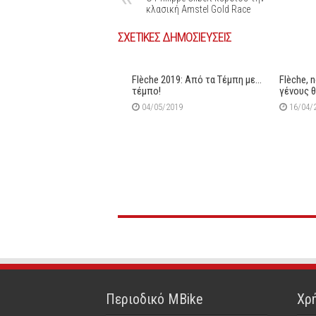
κλασική Amstel Gold Race
ΣΧΕΤΙΚΕΣ ΔΗΜΟΣΙΕΥΣΕΙΣ
Flèche 2019: Aπό τα Τέμπη με…
Flèche, 
τέμπο!
γένους 
04/05/2019
16/04/
Περιοδικό MBike
Χρή