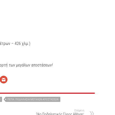
έτρων – 426 χλμ.)
γιορτή των μεγάλων αποστάσεων!
B
ΠΕΠΑ. ΠΟΔΗΛΑΣΊΑ ΜΕΓΆΛΩΝ ΑΠΟΣΤΆΣΕΩΝ
Επόμενη
24ο Ποδηλατικός Γύρος Αθήνας: