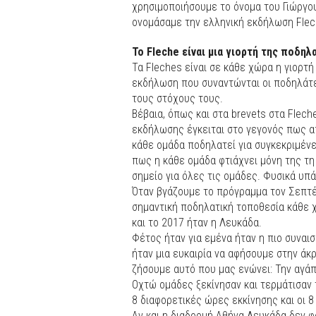
χρησιμοποιήσουμε το όνομα του Γιώργου
ονομάσαμε την ελληνική εκδήλωση Flech
Το Fleche είναι μια γιορτή της ποδηλ
Τα Fleches είναι σε κάθε χώρα η γιορτ
εκδήλωση που συναντώνται οι ποδηλάτες
τους στόχους τους.
Βέβαια, όπως και στα brevets στα Flec
εκδήλωσης έγκειται στο γεγονός πως απ
κάθε ομάδα ποδηλατεί για συγκεκριμένε
πως η κάθε ομάδα φτιάχνει μόνη της τη
σημείο για όλες τις ομάδες. Φυσικά υπ
Όταν βγάζουμε το πρόγραμμα τον Σεπτέμ
σημαντική ποδηλατική τοποθεσία κάθε χ
και το 2017 ήταν η Λευκάδα.
Φέτος ήταν για εμένα ήταν η πιο συναι
ήταν μια ευκαιρία να αφήσουμε στην άκ
ζήσουμε αυτό που μας ενώνει: Την αγάπ
Οχτώ ομάδες ξεκίνησαν και τερμάτισαν 
8 διαφορετικές ώρες εκκίνησης και οι 
Αν και η διαδρομή Αθήνα Λευκάδα δεν φ