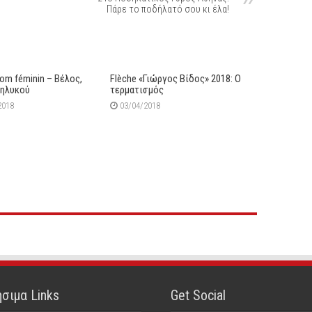
Πάρε το ποδήλατό σου κι έλα!
nom féminin – Βέλος,
Flèche «Γιώργος Βίδος» 2018: Ο
θηλυκού
τερματισμός
2018
03/04/2018
σιμα Links
Get Social