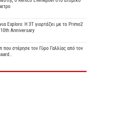
ευτής ο Remco Evenepoel στο ατομικό
μετρο
νια Exploro: Η 3T γιορτάζει με το Primo2
0th Anniversary
π που στέρησε τον Γύρο Γαλλίας από τον
gaard…