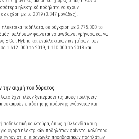
εται σημαντικά, ακόμη και χώρες όπως η Δανία
ισσότερα ηλεκτρικά ποδήλατα να έχουν
 σε σχέση με το 2019 (3.347 μονάδες).
0 ηλεκτρικά ποδήλατα, σε σύγκριση με 2.775.000 το
υθμός πωλήσεων φαίνεται να ανεβαίνει γρήγορα και να
ς E-Car, Hybrid και εναλλακτικών κινητήρων, των
ε 1.612. 000 το 2019, 1.110.000 το 2018 και
ν την αιχμή του δόρατος
ήλατο έχει πλέον ξεπεράσει τις μισές πωλήσεις
ι ευκαιριών επιδότησης πράσινης ενέργειας και
ή ποδηλατική κουλτούρα, όπως η Ολλανδία και η
η για αγορά ηλεκτρικών ποδηλάτων φαίνεται καλύτερα
δείχνουν ότι οι εισαγωγές παραδοσιακών ποδηλάτων