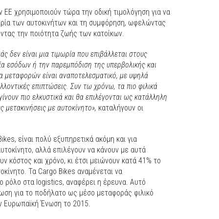
ν ΕΕ χρησιμοποιούν τώρα την οδική τιμολόγηση για να
ρία των αυτοκινήτων και τη συμφόρηση, ωφελώντας
οντας την ποιότητα ζωής των κατοίκων.
ς δεν είναι μια τιμωρία που επιβάλλεται στους
γία εσόδων ή την παρεμπόδιση της υπερβολικής και
α μεταφορών είναι αναποτελεσματικό, με υψηλά
λοντικές επιπτώσεις. Συν τω χρόνω, τα πιο φιλικά
ίνουν πιο ελκυστικά και θα επιλέγονται ως κατάλληλη
ς μετακινήσεις με αυτοκίνητο»,
καταλήγουν οι
ikes, είναι πολύ εξυπηρετικά ακόμη και για
υτοκίνητο, αλλά επιλέγουν να κάνουν με αυτά
ν κόστος και χρόνο, κι έτσι μειώνουν κατά 41% το
κίνητο. Τα Cargo Bikes αναμένεται να
 ρόλο στα logistics, αναφέρει η έρευνα. Αυτό
λωση για το ποδήλατο ως μέσο μεταφοράς φιλικό
ν Ευρωπαϊκή Ένωση το 2015.