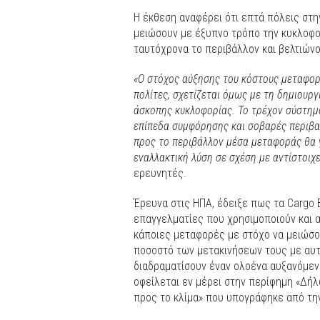
Η έκθεση αναφέρει ότι επτά πόλεις στη
μειώσουν με έξυπνο τρόπο την κυκλοφο
ταυτόχρονα το περιβάλλον και βελτιών
«Ο στόχος αύξησης του κόστους μεταφορά
πολίτες, σχετίζεται όμως με τη δημιουρ
άσκοπης κυκλοφορίας. Το τρέχον σύστημ
επίπεδα συμφόρησης και σοβαρές περιβαλ
προς το περιβάλλον μέσα μεταφοράς θα γ
εναλλακτική λύση σε σχέση με αντίστοιχε
ερευνητές.
Έρευνα στις ΗΠΑ, έδειξε πως τα Cargo B
επαγγελματίες που χρησιμοποιούν και α
κάποιες μεταφορές με στόχο να μειώσου
ποσοστό των μετακινήσεων τους με αυτο
διαδραματίσουν έναν ολοένα αυξανόμενο
οφείλεται εν μέρει στην περίφημη «Δή
προς το κλίμα» που υπογράφηκε από τη