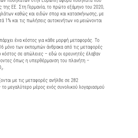
ικών ποδηλάτων στην Ευρώπη αφορά ποδήλατα που
 της ΕΕ. Στη Γερμανία, το πρώτο εξάμηνο του 2020,
λάτων καθώς και ειδών σπορ και κατασκήνωσης, με
ατά 1% και τις πωλήσεις αυτοκινήτων να μειώνονται
πάρχει ένα κόστος για κάθε μορφή μεταφοράς. Το
2016 μόνο των εκπομπών άνθρακα από τις μεταφορές
ο κόστος σε απώλειες – εδώ οι ερευνητές έλαβαν
οντες όπως η υπερθέρμανση του πλανήτη –
₂.
ζονται με τις μεταφορές ανήλθε σε 282
 το μεγαλύτερο μέρος ενός συνολικού λογαριασμού