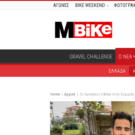
ΑΓΩΝΕΣ
BIKE WEEKEND
ΦΩΤΟΓΡΑΦ
GRAVEL CHALLENGE
ΝΕΑ
ΕΛΛΑΔΑ
Home
|
Αρχική
|
Oι πωλήσεις e Bikes στην Ευρώπ