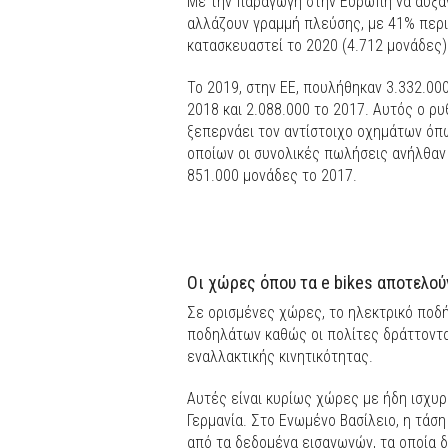
Με την παραγωγή στην Ευρώπη να αυξάν
αλλάζουν γραμμή πλεύσης, με 41% περ
κατασκευαστεί το 2020 (4.712 μονάδες)
Το 2019, στην ΕΕ, πουλήθηκαν 3.332.00
2018 και 2.088.000 το 2017. Αυτός ο ρ
ξεπερνάει τον αντίστοιχο οχημάτων όπω
οποίων οι συνολικές πωλήσεις ανήλθαν σ
851.000 μονάδες το 2017.
Οι χώρες όπου τα e bikes αποτελού
Σε ορισμένες χώρες, το ηλεκτρικό ποδ
ποδηλάτων καθώς οι πολίτες δράττοντα
εναλλακτικής κινητικότητας.
Αυτές είναι κυρίως χώρες με ήδη ισχυρ
Γερμανία. Στο Ενωμένο Βασίλειο, η τάσ
από τα δεδομένα εισαγωγών, τα οποία 