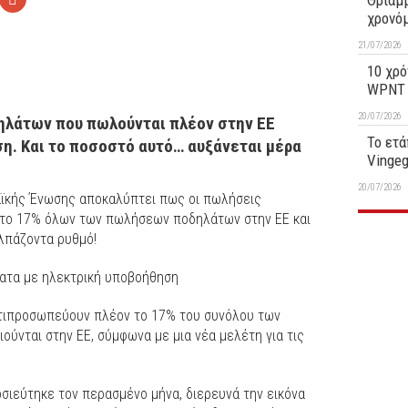
Θριαμβ
χρονό
21/07/2026
10 χρό
WPNT 1
20/07/2026
ηλάτων που πωλούνται πλέον στην ΕΕ
Το ετά
η. Και το ποσοστό αυτό… αυξάνεται μέρα
Vinge
20/07/2026
αϊκής Ένωσης αποκαλύπτει πως οι πωλήσεις
το 17% όλων των πωλήσεων ποδηλάτων στην ΕΕ και
αλπάζοντα ρυθμό!
λατα με ηλεκτρική υποβοήθηση
τιπροσωπεύουν πλέον το 17% του συνόλου των
νται στην ΕΕ, σύμφωνα με μια νέα μελέτη για τις
οσιεύτηκε τον περασμένο μήνα, διερευνά την εικόνα