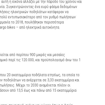
 αυτή η εικόνα αλλάζει με την πάροδο του χρόνου και
νία. Συγκεντρώνοντας ένα ευρύ φάσμα δεδομένων
πωλήσεις ηλεκτρικών ποδηλάτων κατάφεραν να
 πολύ εντυπωσιακότερο από τον ρυθμό πωλήσεων
ερμανία το 2018, πουλήθηκαν περισσότερα
rgo bikes – από ηλεκτρικά αυτοκίνητα.
είται από περίπου 900 μικρές και μεσαίες
αμικό περί τις 120.000, και προϋπολογισμό άνω του 1
ίπου 20 εκατομμύρια ποδήλατα ετησίως, τα οποία το
ών ποδηλάτων να ανέρχεται σε 3,33 εκατομμύρια και
πωλήσεις. Μέχρι το 2030 αναμένεται πλέον οι
σουν από 13,5 έως και πάνω από 15 εκατομμύρια