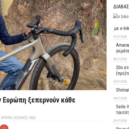
ΔΙΑΒΑΣ
με e-bi
31/07/2026
Amaran
γεμάτ
28/07/2026
20ο ετ
(προ)τ
25/07/2026
Shiman
ην Ευρώπη ξεπερνούν κάθε
24/07/2026
Selle 
ταυτό
ΑΡΧΙΚΉ
,
ΚΟΣΜΟΣ
,
ΝΕΑ
23/07/2026