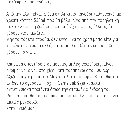
πολύωρες προπονήσεις.
Από την άλλη είναι κι ένα εκπληκτικό παγούρι καθημερινό, με
χωρητικότητα 530ml, που θα βάλει λίγο από την ποδηλατική
πολυτέλεια στη ζωή σας και θα δείχνει στους άλλους ότι…
ξέρετε γιατί μιλάτε…
Μην το πάρετε στραβά, δεν εννοώ να το χρησιμοποιείτε για
να κάνετε φιγούρα αλλά, θα το απολαμβάνετε κι εσείς θα
ξέρετε το γιατί.
Και τώρα απαντήσεις σε μερικές απλές ερωτήσεις: Είναι
ακριβό; Ναι είναι, στοιχίζει κάτι παραπάνω από 100 ευρώ.
Αξίζει τα χρήματά του; Μέχρι τελευταίο ευρώ! Θα πάθω κάτι
αν δεν το αγοράσω – όχι, η CamelBak έχει κι άλλα
εντυπωσιακά προϊόντα όπως την ατσαλένια έκδοση του
Podium που θα παρουσιάσω πιο κάτω αλλά το titanium είναι
απλώς μοναδικό.
Στην υγειά μας!