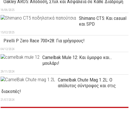
Oakley ARO5: Απόδοση, Στυλ και Ασφάλεια σε Κάθε Διαδρομή
16/06/2025
Shimano CT5: Και casual
και SPD
15/02/2025
Pirelli P Zero Race 700×28: Για γρήγορους!
04/12/2024
Camelbak Mule 12: Kαι όμορφο και…
μουλάρι!
29/11/2024
Camelbak Chute Mag 1.2L: Ο
απόλυτος σύντροφος και στις
διακοπές!
21/07/2024