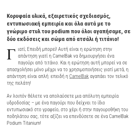
Κορυφαία υλικά, εξαιρετικός σχεδιασμός,
εντυπωσιακή εμπειρία και όλα αυτά με το
γνώριμο στυλ του podium που όλοι αγαπήσαμε, σε
δύο εκδόσεις και σώμα από ατσάλι ή τιτάνιο!
Γ
ιατί; Επειδή μπορεί! Αυτή είναι η ερώτηση στην
απάντηση γιατί η CamelBak να δημιουργήσει ένα
παγούρι από τιτάνιο. Και η ερώτηση αυτή μπορεί να σε
απασχολήσει μόνο μέχρι να το χρησιμοποιήσεις γιατί μετά, η
απάντηση είναι απλή: επειδή η
CamelBak
αγαπάει τον τελικό
της πελάτη!
Αν λοιπόν θέλετε να απολαύσετε μια απόλυτη εμπειρία
υδροδοσίας – με ένα παγούρι που δείχνει το ίδιο
εντυπωσιακό στο γραφείο, στο χέρι ή στην παγουροθήκη του
ποδηλάτου σας, τότε αξίζει να επενδύσετε σε ένα CamelBak
Podium Titanium!