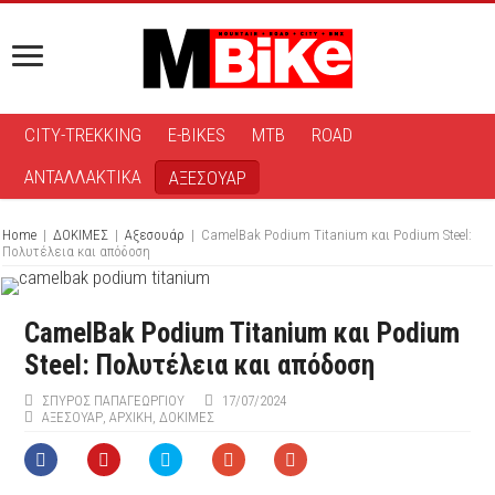
CITY-TREKKING
E-BIKES
MTB
ROAD
ΑΝΤΑΛΛΑΚΤΙΚΑ
ΑΞΕΣΟΥΑΡ
Home
|
ΔΟΚΙΜΕΣ
|
Αξεσουάρ
|
CamelBak Podium Titanium και Podium Steel:
Πολυτέλεια και απόδοση
CamelBak Podium Titanium και Podium
Steel: Πολυτέλεια και απόδοση
ΣΠΎΡΟΣ ΠΑΠΑΓΕΩΡΓΊΟΥ
17/07/2024
ΑΞΕΣΟΥΆΡ
,
ΑΡΧΙΚΉ
,
ΔΟΚΙΜΕΣ