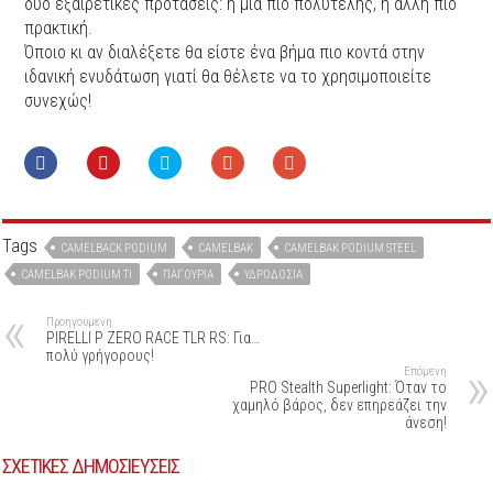
δύο εξαιρετικές προτάσεις: η μία πιο πολυτελής, η άλλη πιο
πρακτική.
Όποιο κι αν διαλέξετε θα είστε ένα βήμα πιο κοντά στην
ιδανική ενυδάτωση γιατί θα θέλετε να το χρησιμοποιείτε
συνεχώς!
Tags
CAMELBACK PODIUM
CAMELBAK
CAMELBAK PODIUM STEEL
CAMELBAK PODIUM TI
ΠΑΓΟΎΡΙΑ
ΥΔΡΟΔΟΣΊΑ
Προηγούμενη
PIRELLI P ZERO RACE TLR RS: Για…
πολύ γρήγορους!
Επόμενη
PRO Stealth Superlight: Όταν το
χαμηλό βάρος, δεν επηρεάζει την
άνεση!
ΣΧΕΤΙΚΕΣ ΔΗΜΟΣΙΕΥΣΕΙΣ