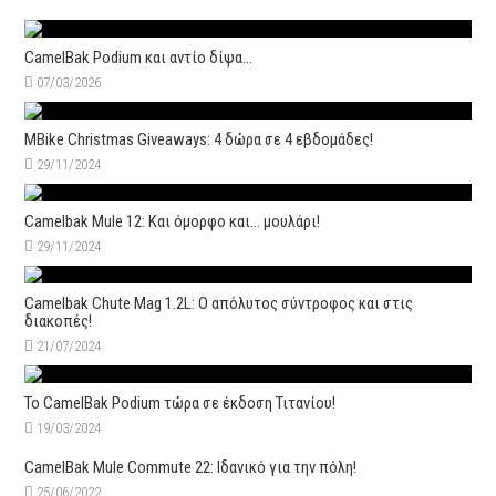
CamelBak Podium και αντίο δίψα…
07/03/2026
MBike Christmas Giveaways: 4 δώρα σε 4 εβδομάδες!
29/11/2024
Camelbak Mule 12: Kαι όμορφο και… μουλάρι!
29/11/2024
Camelbak Chute Mag 1.2L: Ο απόλυτος σύντροφος και στις
διακοπές!
21/07/2024
Το CamelBak Podium τώρα σε έκδοση Τιτανίου!
19/03/2024
CamelBak Mule Commute 22: Iδανικό για την πόλη!
25/06/2022